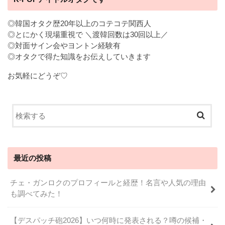
◎韓国オタク歴20年以上のコテコテ関西人
◎とにかく現場重視で ＼渡韓回数は30回以上／
◎対面サイン会やヨントン経験有
◎オタクで得た知識をお伝えしていきます
お気軽にどうぞ♡
最近の投稿
チェ・ガンロクのプロフィールと経歴！名言や人気の理由
も調べてみた！
【デスパッチ砲2026】いつ何時に発表される？噂の候補・