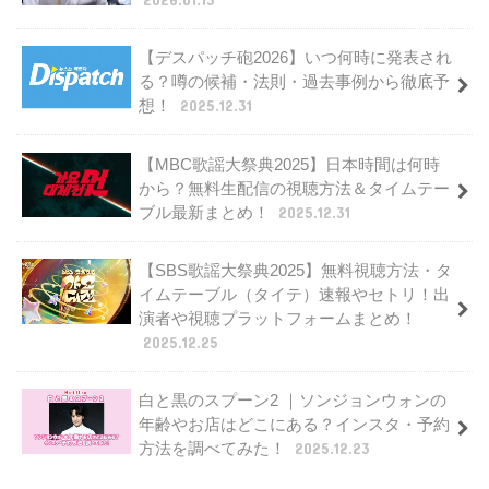
【デスパッチ砲2026】いつ何時に発表され
る？噂の候補・法則・過去事例から徹底予
想！
2025.12.31
【MBC歌謡大祭典2025】日本時間は何時
から？無料生配信の視聴方法＆タイムテー
ブル最新まとめ！
2025.12.31
【SBS歌謡大祭典2025】無料視聴方法・タ
イムテーブル（タイテ）速報やセトリ！出
演者や視聴プラットフォームまとめ！
2025.12.25
白と黒のスプーン2 ｜ソンジョンウォンの
年齢やお店はどこにある？インスタ・予約
方法を調べてみた！
2025.12.23