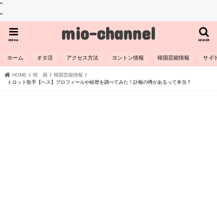
"
"
mio-channel
menu
search
ホーム
オタ活
アクセス方法
ヨントン情報
韓国芸能情報
サイ
HOME
韓 国
韓国芸能情報
トロット歌手【ヘス】プロフィールや経歴を調べてみた！訃報の噂があるって本当？