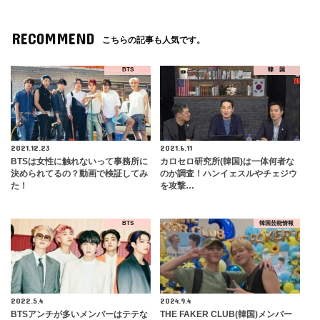
RECOMMEND
こちらの記事も人気です。
BTS
韓 国
2021.12.23
2021.6.11
BTSは女性に触れないって事務所に
カロセロ研究所(韓国)は一体何者な
決められてるの？動画で検証してみ
のか調査！ハンイェスルやチェジウ
た！
を攻撃…
BTS
韓国芸能情報
2022.5.4
2024.9.4
BTSアンチが多いメンバーはテテな
THE FAKER CLUB(韓国)メンバー