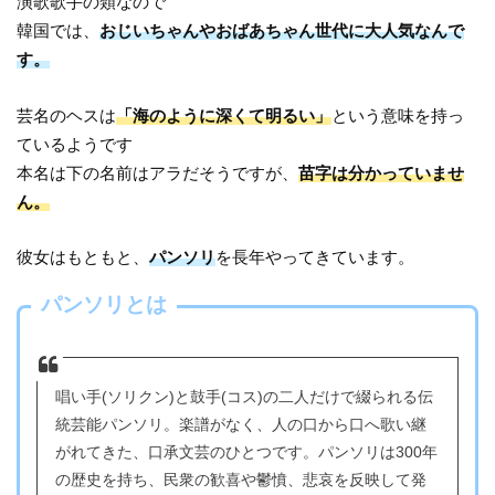
演歌歌手の類なので
韓国では、
おじいちゃんやおばあちゃん世代に大人気なんで
す。
芸名のヘスは
「海のように深くて明るい」
という意味を持っ
ているようです
本名は下の名前はアラだそうですが、
苗字は分かっていませ
ん。
彼女はもともと、
パンソリ
を長年やってきています。
パンソリとは
唱い手(ソリクン)と鼓手(コス)の二人だけで綴られる伝
統芸能パンソリ。楽譜がなく、人の口から口へ歌い継
がれてきた、口承文芸のひとつです。パンソリは300年
の歴史を持ち、民衆の歓喜や鬱憤、悲哀を反映して発