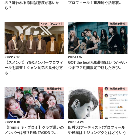
の？嫌われる原因は態度が悪いか
プロフィール！事務所や活動状…
ら？
K-POP【ナムジャ】
韓国芸能情報
2022.7.12
2023.1.16
【スメンパ】YGXメンバープロフィ
GOT the beat活動期間はいつからい
ールを調査！クォン兄弟の見分け方
つまで？期間限定で略した呼び…
も！
韓国芸能情報
韓国芸能情報
2022.8.18
2022.3.24
【fromis_9・プロミ】クラブ通いの
田村大(アーティスト)プロフィール
メンバーは誰？PENTAGONウ…
や経歴は？ジョングクとはどういう