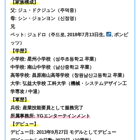
【家族構成】
父: ジュ・ドクジュン（주덕중）
母: シン・ジョンヨン（신정영）
兄
ペット: ジュドロ（주드로, 2018年7月13日生,
, ポンピ
ッツ）
【学歴】
小学校: 星州小学校（성주초등학교 卒業）
中学校: 南山中学校（남산중학교 卒業）
高等学校: 昌原南山高等学校（창원남산고등학교 卒業）
大学: 弘益大学校 工科大学（機械・システムデザイン工
学専攻 / 中退）
【軍歴】
兵役: 産業技能要員として服務完了
所属事務所: YGエンターテインメント
【デビュー】
デビュー日: 2013年9月27日 モデルとしてデビュー