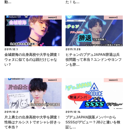
動…
た！も…
season1
season1
2019.12.1
2019.11.28
金城碧海の出身高校や大学を調査！
ヒチョンのプデュJAPAN辞退は兵
ウォヌに似てるのは顔だけじゃな
役問題って本当？ユンドンやヨンフ
い？
ンも辞…
season1
season1
2019.10.2
2019.12.16
片上勇士の出身高校や大学を調査！
プデュJAPAN脱落メンバーから
性格はナルシストでオシャレ好きっ
SSSSがデビュー？JBJと違いを検
て本当？
証し…