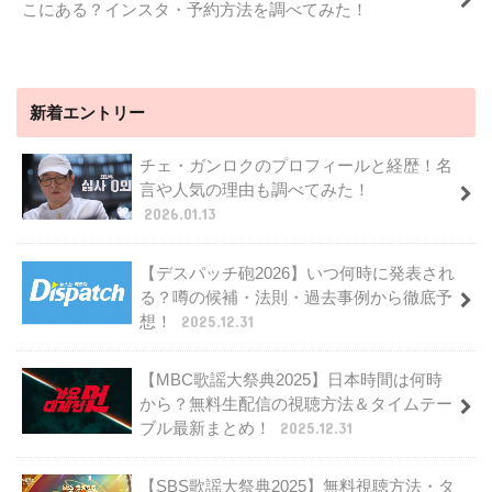
こにある？インスタ・予約方法を調べてみた！
新着エントリー
チェ・ガンロクのプロフィールと経歴！名
言や人気の理由も調べてみた！
2026.01.13
【デスパッチ砲2026】いつ何時に発表され
る？噂の候補・法則・過去事例から徹底予
想！
2025.12.31
【MBC歌謡大祭典2025】日本時間は何時
から？無料生配信の視聴方法＆タイムテー
ブル最新まとめ！
2025.12.31
【SBS歌謡大祭典2025】無料視聴方法・タ