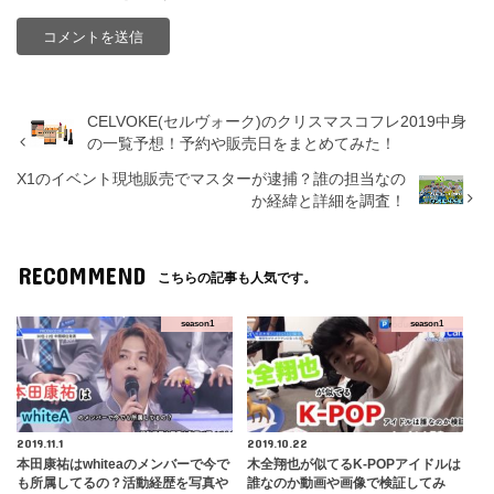
CELVOKE(セルヴォーク)のクリスマスコフレ2019中身
の一覧予想！予約や販売日をまとめてみた！
X1のイベント現地販売でマスターが逮捕？誰の担当なの
か経緯と詳細を調査！
RECOMMEND
こちらの記事も人気です。
season1
season1
2019.11.1
2019.10.22
本田康祐はwhiteaのメンバーで今で
木全翔也が似てるK-POPアイドルは
も所属してるの？活動経歴を写真や
誰なのか動画や画像で検証してみ