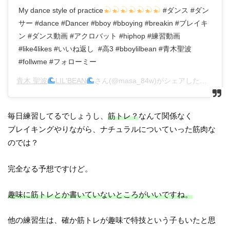
My dance style of practice
#ダンス #ダン
サー #dance #Dancer #bboy #bboying #breakin #ブレイキ
ン #ダンス動画 #アクロバット #hiphop #練習動画
#like4likes #いいね返し ‬ ‪#高3 #bboylilbean #青木聖波
#follwme #フォローミー
青木 聖波
LIL'BEAN
さん(@masa_84w)がシェアした投稿 –
2
毎日練習してるでしょうし、
筋トレ？
なんて関係なく
ブレイキングやりながら、ナチュラルについていった筋肉な
のでは？
完全なる予想ですけど。
趣味に筋トレとか書いていないところがいいですね。
他の練習生は、確か筋トレが趣味で特技という子もいたと思