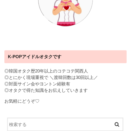
K-POPアイドルオタクです
◎韓国オタク歴20年以上のコテコテ関西人
◎とにかく現場重視で ＼渡韓回数は30回以上／
◎対面サイン会やヨントン経験有
◎オタクで得た知識をお伝えしていきます
お気軽にどうぞ♡