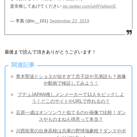
是非推してあげてください
pic.twitter.com/uhRYa6pnrE
— 李凰 (@io__101)
September 23, 2019
最後まで読んで頂きありがとうございます！
関連記事
青木聖波とショヌが似すぎて息子説や兄弟説も？画像
や動画で検証してみよう！
プデュJAPAN推しメンメーカーで11人をピックしよ
う！どこのサイトやURLで作れるの？
豆原一成はオンソンウと似てるのか画像で比較！ダン
スやものまねも得意って本当？
川西拓実の出身高校は兵庫の野球強豪校？ダンスやボ