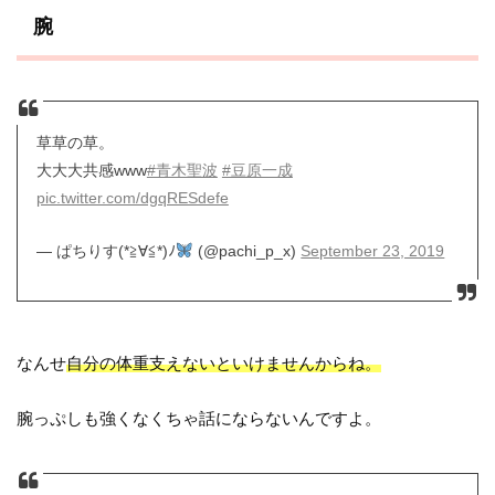
腕
草草の草。
大大大共感www
#青木聖波
#豆原一成
pic.twitter.com/dgqRESdefe
— ぱちりす(*≧∀≦*)ﾉ
(@pachi_p_x)
September 23, 2019
なんせ
自分の体重支えないといけませんからね。
腕っぷしも強くなくちゃ話にならないんですよ。