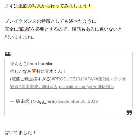
まずは
腹筋の写真から行ってみましょう！
ブレイクダンスの特徴としても述べたように
完全に
“筋肉”
を必要とするので、腹筋もあるに違いないと
思いますよね。
今んとこteam bureikin
推しだなあ
特に青木くん！
(腹筋ご馳走様すぎる)
#PRODUCE101JAPAN
#第2回スタジオ
観覧
#青木聖波
#岡田武大
pic.twitter.com/ydEo3HZDLb
— 橘 莉恋 (@0gg_mrtn)
September 26, 2019
はいでました！