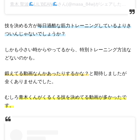
青木 聖波
LIL'BEAN
さん(@masa_84w)がシェアした投稿 –
2
技を決める方が
毎日過酷な筋力トレーニングしているよりき
ついんじゃないでしょうか？
しかも小さい時からやってるから、特別トレーニング方法な
どないのかも。
鍛えてる動画なんかあったりするかな？
と期待しましたが
全くありませんでした。
むしろ
青木くんがくるくる技を決めてる動画が多かったで
す。