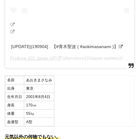
[UPDATE||190904] . 【#青木聖波 ( #aokimasanami )】
Produce 101 Japan UP!
(@produce101japan.update)がシェアした投稿 –
名前
あおきまさなみ
出身
東京
生年月日
2001年8月4日
身長
170㎝
体重
55㎏
血液型
A型
元気以外の何物でもない。