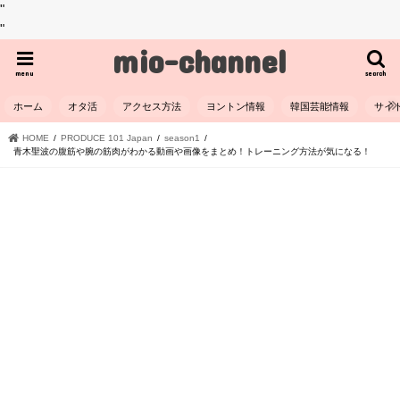
"
"
mio-channel
menu
search
ホーム
オタ活
アクセス方法
ヨントン情報
韓国芸能情報
サイ
HOME
PRODUCE 101 Japan
season1
青木聖波の腹筋や腕の筋肉がわかる動画や画像をまとめ！トレーニング方法が気になる！