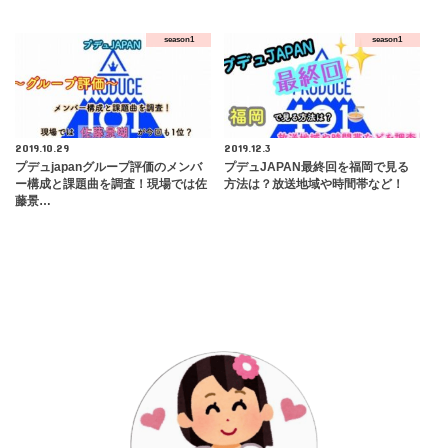
season1
season1
2019.10.29
2019.12.3
プデュjapanグループ評価のメンバ
プデュJAPAN最終回を福岡で見る
ー構成と課題曲を調査！現場では佐
方法は？放送地域や時間帯など！
藤景…