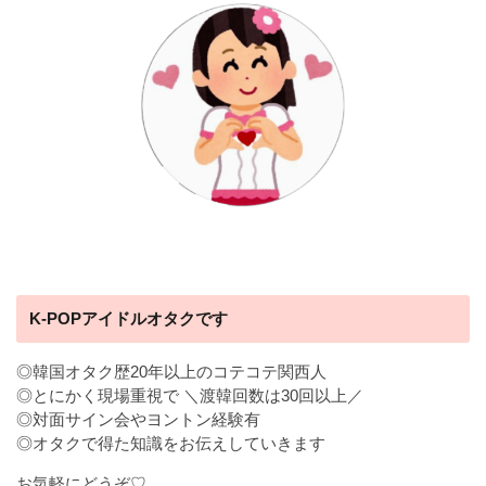
K-POPアイドルオタクです
◎韓国オタク歴20年以上のコテコテ関西人
◎とにかく現場重視で ＼渡韓回数は30回以上／
◎対面サイン会やヨントン経験有
◎オタクで得た知識をお伝えしていきます
お気軽にどうぞ♡