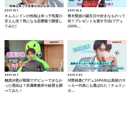
2019.10.7
2019.10.6
キムユンドンの性格は末っ子気質の
青木聖波の誕生日や好きなものって
甘えん坊？気になる恋愛観で調査し
何？プレゼントを渡す方法(プデュ
てみた!
JAPA…
season1
season1
2019.10.7
2019.9.25
鶴房汐恩が韓国でデビューできなか
河野純喜(プデュJAPAN)は高校のサ
った理由は？所属事務所や経歴を調
ッカー代表にも選ばれた！チョスン
べてみた！
ヨ…