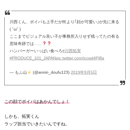
川西くん、ボイパも上手だが何より｢顔が可愛い｣が先に来る
( ˘ω˘ )
ここまでビジュアル良い子が事務所入りせず残ってたの有る
意味奇跡では……
ハンバーガーいっぱい食べろ
#川西拓実
#PRODUCE_101_JAPAN
pic.twitter.com/iccwd4PjBa
— もふ山
(@annin_doufu123)
2019年9月5日
この顔でボイパはあかんでしょ！
しかも、拓実くん
ラップ担当でいきたいんですね。