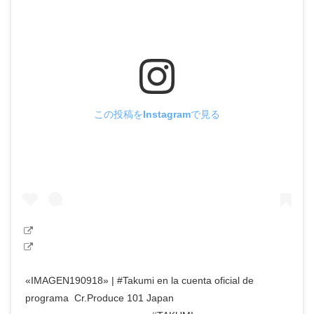
この投稿をInstagramで見る
«IMAGEN190918» | #Takumi en la cuenta oficial de
programa ㅤㅤㅤ Cr.Produce 101 Japan ㅤㅤㅤ ㅤ