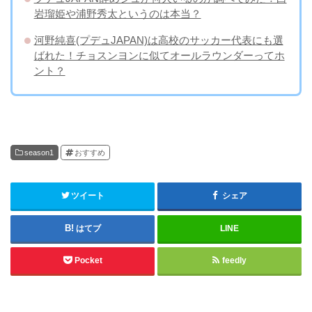
岩瑠姫や浦野秀太というのは本当？
河野純喜(プデュJAPAN)は高校のサッカー代表にも選
ばれた！チョスンヨンに似てオールラウンダーってホ
ント？
season1
おすすめ
ツイート
シェア
はてブ
LINE
Pocket
feedly