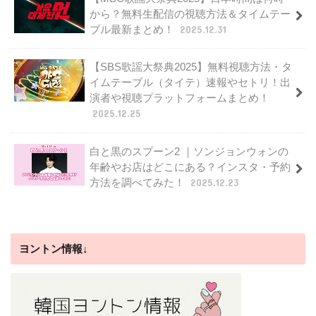
から？無料生配信の視聴方法＆タイムテー
ブル最新まとめ！
2025.12.31
【SBS歌謡大祭典2025】無料視聴方法・タ
イムテーブル（タイテ）速報やセトリ！出
演者や視聴プラットフォームまとめ！
2025.12.25
白と黒のスプーン2 ｜ソンジョンウォンの
年齢やお店はどこにある？インスタ・予約
方法を調べてみた！
2025.12.23
ヨントン情報↓