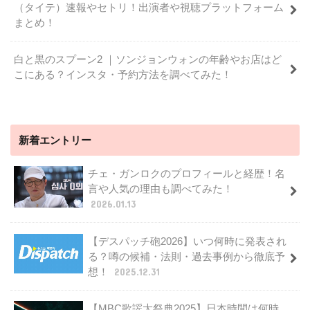
（タイテ）速報やセトリ！出演者や視聴プラットフォーム
まとめ！
白と黒のスプーン2 ｜ソンジョンウォンの年齢やお店はど
こにある？インスタ・予約方法を調べてみた！
新着エントリー
チェ・ガンロクのプロフィールと経歴！名
言や人気の理由も調べてみた！
2026.01.13
【デスパッチ砲2026】いつ何時に発表され
る？噂の候補・法則・過去事例から徹底予
想！
2025.12.31
【MBC歌謡大祭典2025】日本時間は何時