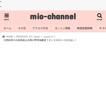
"
"
mio-channel
menu
search
ホーム
オタ活
アクセス方法
ヨントン情報
韓国芸能情報
サイ
HOME
PRODUCE 101 Japan
season1
川西拓実の出身高校は兵庫の野球強豪校？ダンスやボイパがやばい！