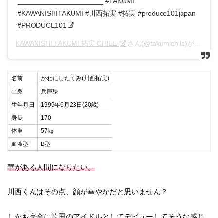
______________________ #TAKUMI
#KAWANISHITAKUMI #川西拓実 #拓実 #produce101japan
#PRODUCE101
KAWANISHI TAKUMI 拓実 CHILE
さん(@takumichile)がシェアした投稿 –
名前
かわにしたくみ(川西拓実)
出身
兵庫県
生年月日
1999年6月23日(20歳)
身長
170
体重
57㎏
血液型
B型
華がある人間になりたい。
川西くんはその点、顔が華やかだと思いません？
しかも完全に韓国のアイドルとしてデビューしてそうな感じ