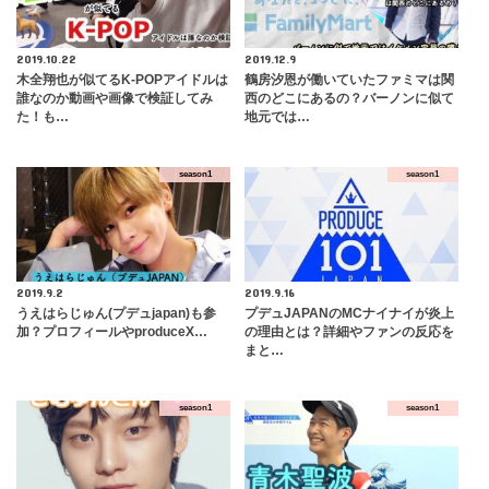
2019.10.22
2019.12.9
木全翔也が似てるK-POPアイドルは
鶴房汐恩が働いていたファミマは関
誰なのか動画や画像で検証してみ
西のどこにあるの？バーノンに似て
た！も…
地元では…
season1
season1
2019.9.2
2019.9.16
うえはらじゅん(プデュjapan)も参
プデュJAPANのMCナイナイが炎上
加？プロフィールやproduceX…
の理由とは？詳細やファンの反応を
まと…
season1
season1