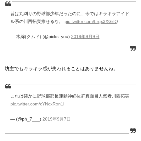
昔は丸刈りの野球部少年だったのに、今ではキラキラアイド
ル系の川西拓実推せるな。
pic.twitter.com/Lrqx3XGrtQ
— 木綿(クムド) (@picks_you)
2019年9月9日
坊主でもキラキラ感が失われることはありませんね。
これは確かに野球部部長運動神経抜群真面目人気者川西拓実
pic.twitter.com/cYNcxRon1i
— (@ph_7___)
2019年9月7日