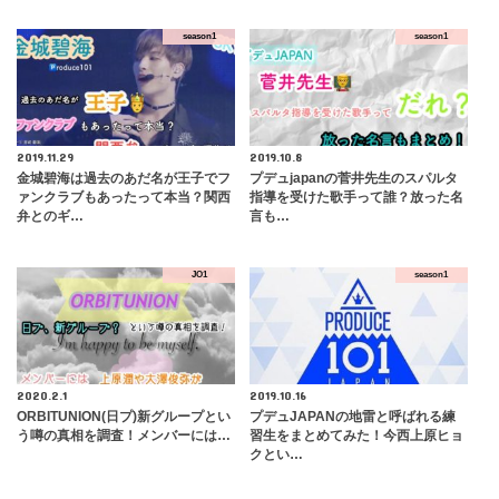
season1
season1
2019.11.29
2019.10.8
金城碧海は過去のあだ名が王子でフ
プデュjapanの菅井先生のスパルタ
ァンクラブもあったって本当？関西
指導を受けた歌手って誰？放った名
弁とのギ…
言も…
JO1
season1
2020.2.1
2019.10.16
ORBITUNION(日プ)新グループとい
プデュJAPANの地雷と呼ばれる練
う噂の真相を調査！メンバーには…
習生をまとめてみた！今西上原ヒョ
クとい…