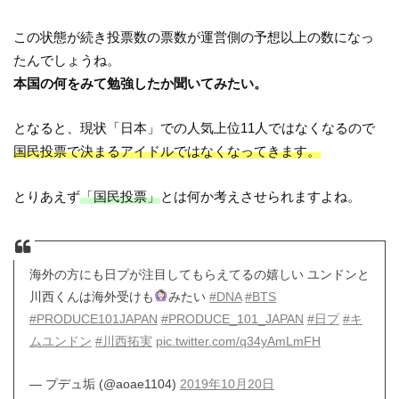
この状態が続き投票数の票数が運営側の予想以上の数になっ
たんでしょうね。
本国の何をみて勉強したか聞いてみたい。
となると、現状「日本」での人気上位11人ではなくなるので
国民投票で決まるアイドルではなくなってきます。
とりあえず
「国民投票」
とは何か考えさせられますよね。
海外の方にも日プが注目してもらえてるの嬉しい ユンドンと
川西くんは海外受けも
みたい
#DNA
#BTS
#PRODUCE101JAPAN
#PRODUCE_101_JAPAN
#日プ
#キ
ムユンドン
#川西拓実
pic.twitter.com/q34yAmLmFH
— プデュ垢 (@aoae1104)
2019年10月20日