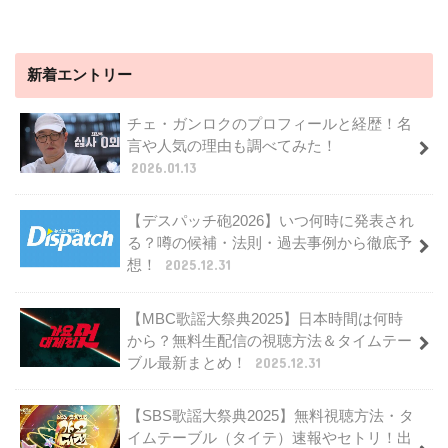
新着エントリー
チェ・ガンロクのプロフィールと経歴！名
言や人気の理由も調べてみた！
2026.01.13
【デスパッチ砲2026】いつ何時に発表され
る？噂の候補・法則・過去事例から徹底予
想！
2025.12.31
【MBC歌謡大祭典2025】日本時間は何時
から？無料生配信の視聴方法＆タイムテー
ブル最新まとめ！
2025.12.31
【SBS歌謡大祭典2025】無料視聴方法・タ
イムテーブル（タイテ）速報やセトリ！出