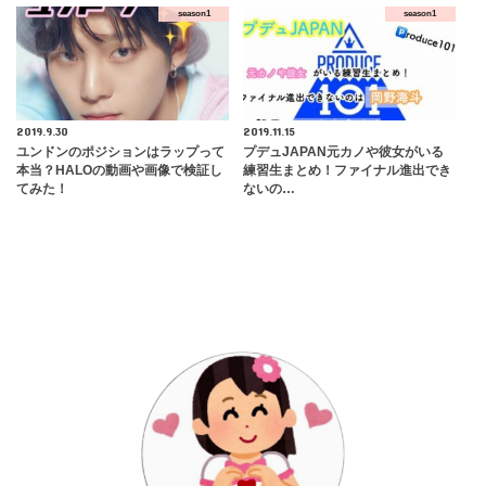
season1
season1
2019.9.30
2019.11.15
ユンドンのポジションはラップって
プデュJAPAN元カノや彼女がいる
本当？HALOの動画や画像で検証し
練習生まとめ！ファイナル進出でき
てみた！
ないの…