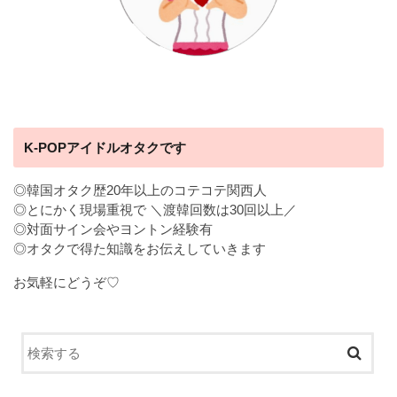
K-POPアイドルオタクです
◎韓国オタク歴20年以上のコテコテ関西人
◎とにかく現場重視で ＼渡韓回数は30回以上／
◎対面サイン会やヨントン経験有
◎オタクで得た知識をお伝えしていきます
お気軽にどうぞ♡