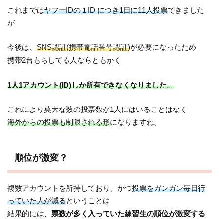
これまでは
ヤフーIDの１ID につき1日に11人投票
できました
が
今後は、
SNS認証(携帯電話番号認証)
が必要になったため
携帯2台もちしてる人ならともかく
1人1アカウント(ID)しか所有できなくなりました。
これにより莫大な数の投票数が1人にはいることはなく
海外からの投票も制限される形
になりますね。
順位が激変？
複数アカウントを所持しており、かつ
投票をガンガン毎日行
っていた人が減る
ということは
結果的には、
票数が多く入っていた練習生の順位が激変する