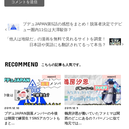
プデュJAPAN第5話の感想をまとめ！脱落者決定でデビ
ュー圏内11位は大澤駿弥？
「他人は地獄だ」の漫画を無料で見れるサイトを調査！
日本語や英語にも翻訳されてるって本当？
RECOMMEND
こちらの記事も人気です。
season1
season1
2019.12.10
2019.12.9
プデュJAPAN脱落メンバーの今後
鶴房汐恩が働いていたファミマは関
は韓国で練習生？SNSアカウントも
西のどこにあるの？バーノンに似て
まと…
地元では…