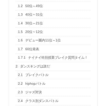
1.2
50位～49位
1.3
40位～31位
1.4
30位～21位
1.5
20位～12位
1.6
デビュー圏内11位～1位
1.7
60位発表
1.7.1
ナイナイ特別授業ブレイク質問タイム！
2
ダンスキングは誰だ
2.1
ブレイクバトル
2.2
hiphopバトル
2.3
ジャズ対決
2.4
クラス別ダンスバトル