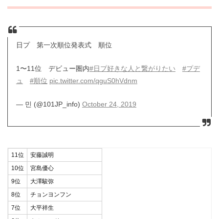
日プ 第一次順位発表式 順位
1〜11位 デビュー圏内
#日プ好きな人と繋がりたい
#プデ
ュ
#順位
pic.twitter.com/qguS0hVdnm
— 민 (@101JP_info)
October 24, 2019
11位
安藤誠明
10位
宮島優心
9位
大澤駿弥
8位
チョンヨンフン
7位
大平祥生