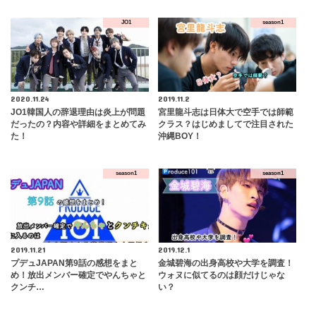
JO1
season1
2020.11.24
2019.11.2
JO1韓国人の辞退理由は炎上が問題
宮里龍斗志は日体大で空手では師範
だったの？内容や詳細をまとめてみ
クラス？はじめましてで注目された
た！
沖縄BOY！
season1
season1
2019.11.21
2019.12.1
プデュJAPAN第9話の感想をまと
金城碧海の出身高校や大学を調査！
め！放出メンバー確定でやんちゃと
ウォヌに似てるのは顔だけじゃな
クンチ…
い？