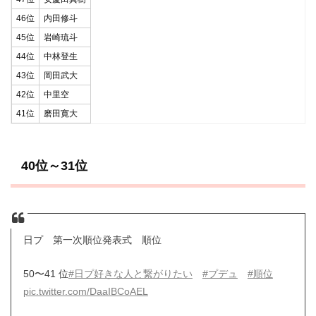
46位
内田修斗
45位
岩崎琉斗
44位
中林登生
43位
岡田武大
42位
中里空
41位
磨田寛大
40位～31位
日プ 第一次順位発表式 順位
50〜41 位
#日プ好きな人と繋がりたい
#プデュ
#順位
pic.twitter.com/DaaIBCoAEL