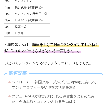
6位
キムユンドン
5位
鶴房汐恩(予想的中◎)
4位
キムヒチョン(予想的中◎)
3位
川西拓実(予想的中◎)
2位
豆原一成
1位
川尻蓮
大澤駿弥くんは、
順位を上げて9位にランクインでしたね！
HALOのメンバーはさすがという一言しかない。
3人が3人ランクインするでしょうこれわ。（しました）
関連記事
ヘイロ(HALO)韓国グループがプデュjapanに出演って
マジ？プロフィールや現在の活動を調査！
プデュJAPANの地雷と呼ばれる練習生をまとめてみ
た！今西上原ヒョクといわれる理由は？