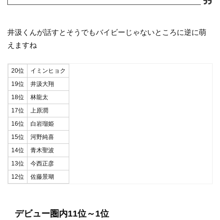
井汲くんが話すとそうでもバイビーじゃないところに逆に萌
えますね
20位
イミンヒョク
19位
井汲大翔
18位
林龍太
17位
上原潤
16位
白岩瑠姫
15位
河野純喜
14位
青木聖波
13位
今西正彦
12位
佐藤景瑚
デビュー圏内11位～1位