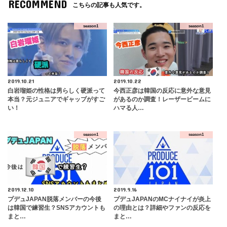
RECOMMEND
こちらの記事も人気です。
season1
season1
2019.10.21
2019.10.22
白岩瑠姫の性格は男らしく硬派って
今西正彦は韓国の反応に意外な意見
本当？元ジュニアでギャップがすご
があるのか調査！レーザービームに
い！
ハマる人…
season1
season1
2019.12.10
2019.9.16
プデュJAPAN脱落メンバーの今後
プデュJAPANのMCナイナイが炎上
は韓国で練習生？SNSアカウントも
の理由とは？詳細やファンの反応を
まと…
まと…