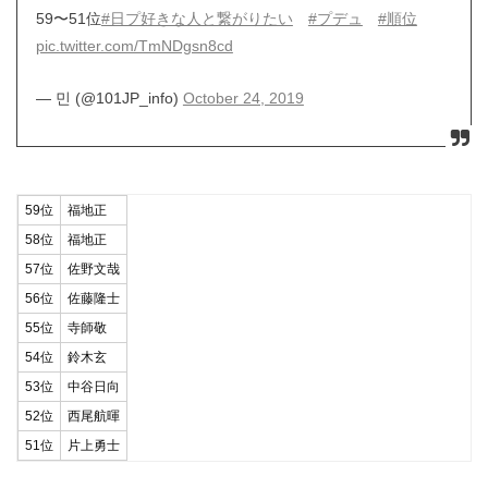
59〜51位
#日プ好きな人と繋がりたい
#プデュ
#順位
pic.twitter.com/TmNDgsn8cd
— 민 (@101JP_info)
October 24, 2019
59位
福地正
58位
福地正
57位
佐野文哉
56位
佐藤隆士
55位
寺師敬
54位
鈴木玄
53位
中谷日向
52位
西尾航暉
51位
片上勇士