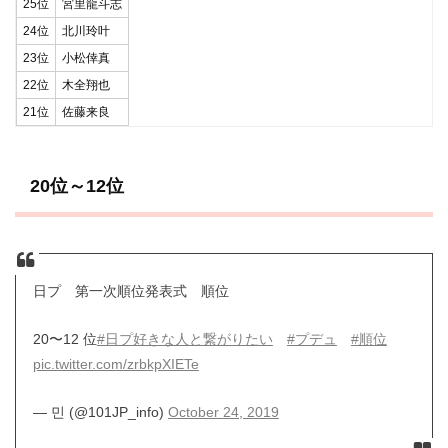
25位
宮里龍斗志
24位
北川玲叶
23位
小松倖真
22位
木全翔也
21位
佐藤来良
20位～12位
日プ 第一次順位発表式 順位
20〜12 位
#日プ好きな人と繋がりたい
#プデュ
#順位
pic.twitter.com/zrbkpXIETe
— 민 (@101JP_info)
October 24, 2019