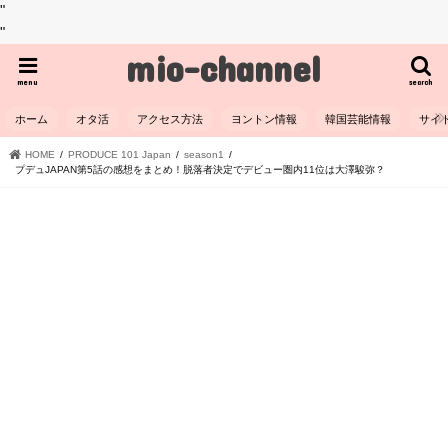
"
"
mio-channel
menu
search
ホーム
オタ活
アクセス方法
ヨントン情報
韓国芸能情報
サイ
HOME
PRODUCE 101 Japan
season1
プデュJAPAN第5話の感想をまとめ！脱落者決定でデビュー圏内11位は大澤駿弥？