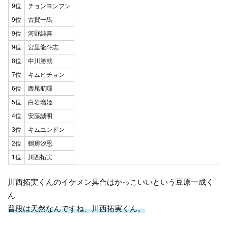
9位
チョンヨンフン
9位
古賀一馬
9位
河野純喜
9位
宮里龍斗志
8位
中川勝就
7位
キムヒチョン
6位
西尾航暉
5位
白岩瑠姫
4位
安藤誠明
3位
キムユンドン
2位
鶴房汐恩
1位
川西拓実
川西拓実くんのイケメン具合はかっこいいという豆原一成く
ん
普段は天然なんですね、川西拓実くん。