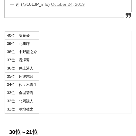
— 민 (@101JP_info)
October 24, 2019
40位
安藤優
39位
北川暉
38位
中野龍之介
37位
瀧澤翼
36位
井上港人
35位
床波志音
34位
佐々木真生
33位
金城碧海
32位
北岡謙人
31位
草地稜之
30位～21位