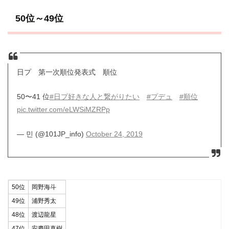
50位～49位
日プ 第一次順位発表式 順位
50〜41 位
#日プ好きな人と繋がりたい
#プデュ
#順位
pic.twitter.com/eLWSiMZRPp
— 민 (@101JP_info)
October 24, 2019
50位
岡野海斗
49位
浦野秀太
48位
渡辺龍星
47位
安慶田真樹