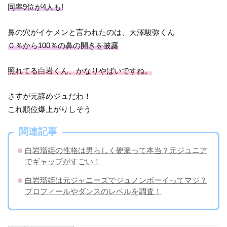
同率9位が4人も!
鼻の穴がイケメンと言われたのは、大澤駿弥くん
０％から100％の鼻の開きを披露
照れてる白岩くん、かなりやばいですね。
さすが元辞めジュだわ！
これ順位爆上がりしそう
関連記事
白岩瑠姫の性格は男らしく硬派って本当？元ジュニア
でギャップがすごい！
白岩瑠姫は元ジャニーズでジュノンボーイってマジ？
プロフィールやダンスのレベルを調査！