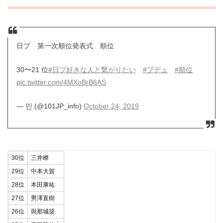
日プ 第一次順位発表式 順位
30〜21 位
#日プ好きな人と繋がりたい
#プデュ
#順位
pic.twitter.com/4MXoBrB6AS
— 민 (@101JP_info)
October 24, 2019
30位
三井瞭
29位
中本大賀
28位
本田康祐
27位
男澤直樹
26位
與那城奨