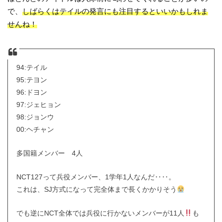
で、
しばらくはテイルの発言にも注目するといいかもしれま
せんね！
94:テイル
95:テヨン
96:ドヨン
97:ジェヒョン
98:ジョンウ
00:ヘチャン
多国籍メンバー 4人
NCT127って兵役メンバー、1学年1人なんだ‥‥。
これは、SJ方式になって完全体まで長くかかりそう
でも逆にNCT全体では兵役に行かないメンバーが11人
も