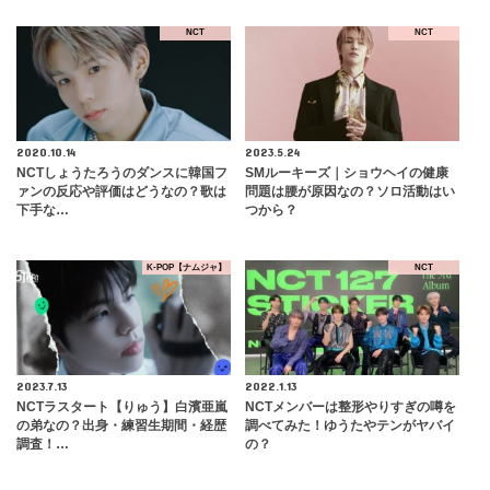
NCT
NCT
2020.10.14
2023.5.24
NCTしょうたろうのダンスに韓国フ
SMルーキーズ｜ショウヘイの健康
ァンの反応や評価はどうなの？歌は
問題は腰が原因なの？ソロ活動はい
下手な…
つから？
K-POP【ナムジャ】
NCT
2023.7.13
2022.1.13
NCTラスタート【りゅう】白濱亜嵐
NCTメンバーは整形やりすぎの噂を
の弟なの？出身・練習生期間・経歴
調べてみた！ゆうたやテンがヤバイ
調査！…
の？