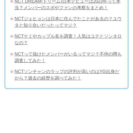
NCT DREAM(ドリーム)日本デビューは2023年って本
当？メンバーのスポやファンの考察をまとめ！
NCTジェヒョンは日本に住んでたことがあるの？ユウ
タと知り合いだったってマジ？
NCTケミやカップル名を調査！人気はユテとソンタロ
なの？
NCTって抜けたメンバーがいるってマジ？不仲の噂も
調査してみた！
NCTソンチャンのラップの評判が高いのはYG出身だ
から？過去の経歴を調べてみた！