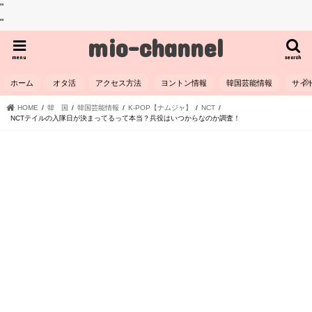
"
"
mio-channel
menu
search
ホーム
オタ活
アクセス方法
ヨントン情報
韓国芸能情報
サイ
HOME
韓 国
韓国芸能情報
K-POP【ナムジャ】
NCT
NCTテイルの入隊日が決まってるって本当？兵役はいつからなのか調査！