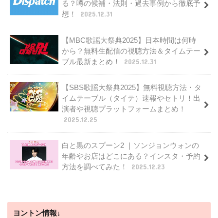
る？噂の候補・法則・過去事例から徹底予
想！
2025.12.31
【MBC歌謡大祭典2025】日本時間は何時
から？無料生配信の視聴方法＆タイムテー
ブル最新まとめ！
2025.12.31
【SBS歌謡大祭典2025】無料視聴方法・タ
イムテーブル（タイテ）速報やセトリ！出
演者や視聴プラットフォームまとめ！
2025.12.25
白と黒のスプーン2 ｜ソンジョンウォンの
年齢やお店はどこにある？インスタ・予約
方法を調べてみた！
2025.12.23
ヨントン情報↓