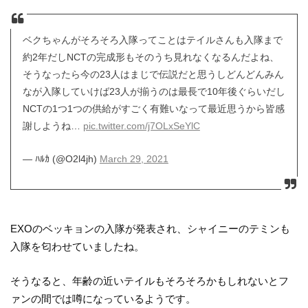
ベクちゃんがそろそろ入隊ってことはテイルさんも入隊まで
約2年だしNCTの完成形もそのうち見れなくなるんだよね、
そうなったら今の23人はまじで伝説だと思うしどんどんみん
なが入隊していけば23人が揃うのは最長で10年後ぐらいだし
NCTの1つ1つの供給がすごく有難いなって最近思うから皆感
謝しようね…
pic.twitter.com/j7OLxSeYlC
— ﾊﾙｶ (@O2l4jh)
March 29, 2021
EXOのベッキョンの入隊が発表され、シャイニーのテミンも
入隊を匂わせていましたね。
そうなると、年齢の近いテイルもそろそろかもしれないとフ
ァンの間では噂になっているようです。