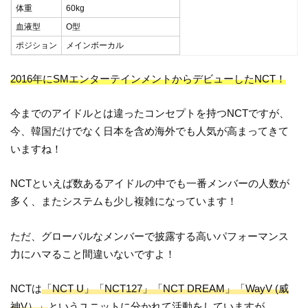
体重
60kg
血液型
O型
ポジション
メインボーカル
2016年にSMエンターテインメントからデビューしたNCT！
今までのアイドルとは違ったコンセプトを持つNCTですが、
今、韓国だけでなく日本を含め海外でも人気が高まってきて
いますね！
NCTといえば数あるアイドルの中でも一番メンバーの人数が
多く、またシステムも少し複雑になっています！
ただ、グローバルなメンバーで披露する高いパフォーマンス
力にハマること間違いないですよ！
NCTは
「NCT U」「NCT127」「NCT DREAM」「WayV (威
神V）」
というユニットに分かれて活動をしていますが、