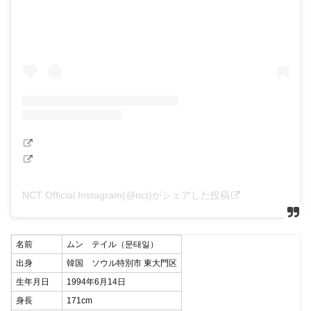
NCT Official Instagram(@nct)がシェアした投稿
名前
ムン テイル（문태일）
出身
韓国 ソウル特別市 東大門区
生年月日
1994年6月14日
身長
171cm