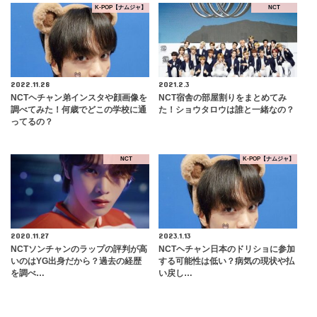
K-POP【ナムジャ】
NCT
2022.11.28
2021.2.3
NCTヘチャン弟インスタや顔画像を
​NCT宿舎の部屋割りをまとめてみ
調べてみた！何歳でどこの学校に通
た！ショウタロウは誰と一緒なの？
ってるの？
NCT
K-POP【ナムジャ】
2020.11.27
2023.1.13
NCTソンチャンのラップの評判が高
NCTヘチャン日本のドリショに参加
いのはYG出身だから？過去の経歴
する可能性は低い？病気の現状や払
を調べ…
い戻し…