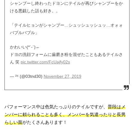
シャンプーし終わったドヨンにテイルが再びシャンプーをか
ける悪戯した話も好き。。
「テイルヒョンがシャンプー…シュッシュッシュッ…オォォ
バブルバブル」
かわいい(*´-`)←
ドヨの洗顔フォームに歯磨き粉を混ぜたこともあるテイルさ
ん 笑
pic.twitter.com/FcUajfy02s
— ²⁶ (@03tnd30)
November 27, 2019
パフォーマンス中は色気たっぷりのテイルですが、
普段はメ
ンバーに頼られることも多く、メンバーを気遣ったりと長男
らしい面
がたくさんあります！