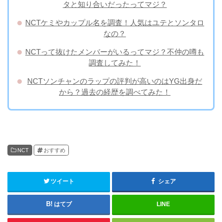
タと知り合いだったってマジ？
NCTケミやカップル名を調査！人気はユテとソンタロ
なの？
NCTって抜けたメンバーがいるってマジ？不仲の噂も
調査してみた！
NCTソンチャンのラップの評判が高いのはYG出身だ
から？過去の経歴を調べてみた！
NCT
おすすめ
ツイート
シェア
はてブ
LINE