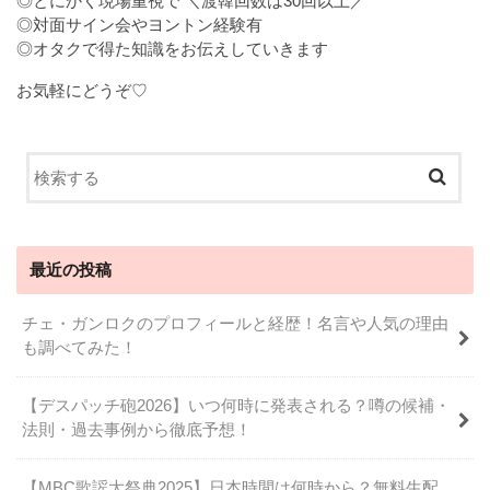
◎とにかく現場重視で ＼渡韓回数は30回以上／
◎対面サイン会やヨントン経験有
◎オタクで得た知識をお伝えしていきます
お気軽にどうぞ♡
最近の投稿
チェ・ガンロクのプロフィールと経歴！名言や人気の理由
も調べてみた！
【デスパッチ砲2026】いつ何時に発表される？噂の候補・
法則・過去事例から徹底予想！
【MBC歌謡大祭典2025】日本時間は何時から？無料生配