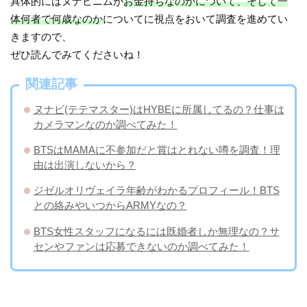
具体的にはヌナビニムが
お金持ちなのかについて、そして一
体何者で何歳なのか
についてに視点をおいて調査を進めてい
きますので、
ぜひ読んでみてくださいね！
関連記事
ヌナビ(テテマスター)はHYBEに所属してるの？仕事は
カメラマンなのか調べてみた！
BTSはMAMAに不参加だと賞はとれない噂を調査！理
由は出演しないから？
ジゼルオリヴェイラ年齢がわかるプロフィール！BTS
との絡みやいつからARMYなの？
BTS女性スタッフになるには既婚者しか無理なの？サ
センやファンは応募できないのか調べてみた！