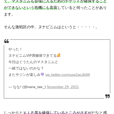
て、マスタニムも会場に入るためのチケットが確保すること
ができないという危機にも直面
していると伺ったことがあり
ます。
そんな激戦区の中、ヌナビニムはというと・・・・・。
やった！
ヌナビニムVIP席確保できてる
今日はぐうたんのマスタニムと
一緒ではないのかな？
またサジンが楽しみ
pic.twitter.com/uqq2aoJbtW
— ななᵛ (@nana_tae_)
November 29, 2021
しっかりと
ＶＩＰ席を確保しているところがさすが
だなと感