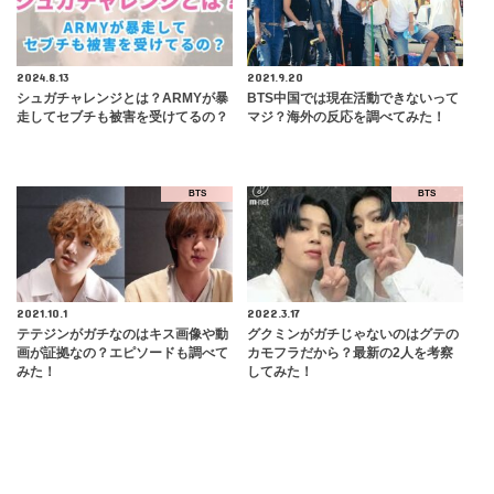
2024.8.13
2021.9.20
シュガチャレンジとは？ARMYが暴
BTS中国では現在活動できないって
走してセブチも被害を受けてるの？
マジ？海外の反応を調べてみた！
BTS
BTS
2021.10.1
2022.3.17
テテジンがガチなのはキス画像や動
グクミンがガチじゃないのはグテの
画が証拠なの？エピソードも調べて
カモフラだから？最新の2人を考察
みた！
してみた！