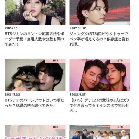
2023.3.1
2021.10.12
BTSジミンのヨントン応募方法やボ
ジョングク(BTS)口ピやタトゥーで
ーダー予想！当選人数や分数も調べ
ペン卒が増えてるの？依存症と言わ
てみた！
れ理…
BTS
BTS
2021.3.22
2022.9.27
BTSテテのバーンアウトはいつ頃だ
【BTS】グテ123の意味や2人はガチ
った？脱退の噂も調べてみた！
で付き合ってる？インスタで匂わせ
の…
BTS
BTS