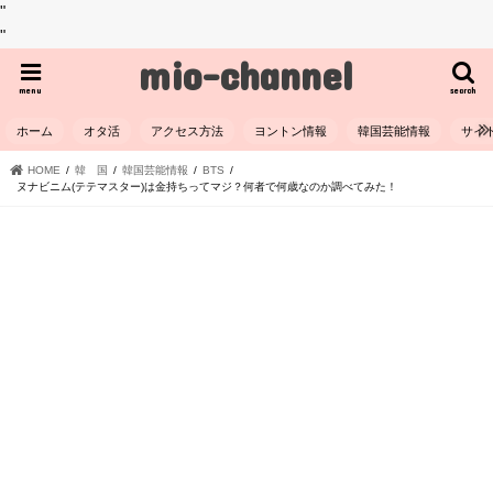
"
"
mio-channel
menu
search
ホーム
オタ活
アクセス方法
ヨントン情報
韓国芸能情報
サイ
HOME
韓 国
韓国芸能情報
BTS
ヌナビニム(テテマスター)は金持ちってマジ？何者で何歳なのか調べてみた！