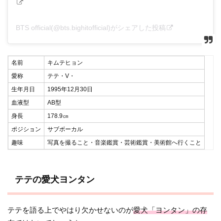
BTS official(@bts.bighitofficial)がシェアした投稿
名前
キムテヒョン
愛称
テテ・V・
生年月日
1995年12月30日
血液型
AB型
身長
178.9㎝
ポジション
サブボーカル
趣味
写真を撮ること・音楽鑑賞・芸術鑑賞・美術館へ行くこと
テテの愛犬ヨンタン
テテを語る上でやはり欠かせないのが
愛犬「ヨンタン」の存