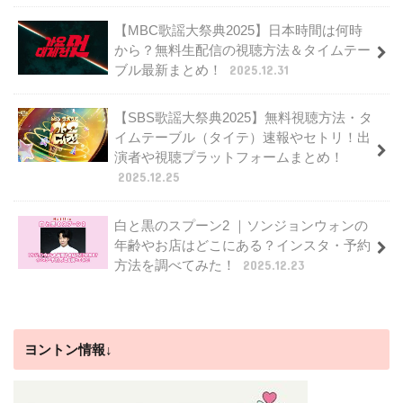
【MBC歌謡大祭典2025】日本時間は何時
から？無料生配信の視聴方法＆タイムテー
ブル最新まとめ！
2025.12.31
【SBS歌謡大祭典2025】無料視聴方法・タ
イムテーブル（タイテ）速報やセトリ！出
演者や視聴プラットフォームまとめ！
2025.12.25
白と黒のスプーン2 ｜ソンジョンウォンの
年齢やお店はどこにある？インスタ・予約
方法を調べてみた！
2025.12.23
ヨントン情報↓