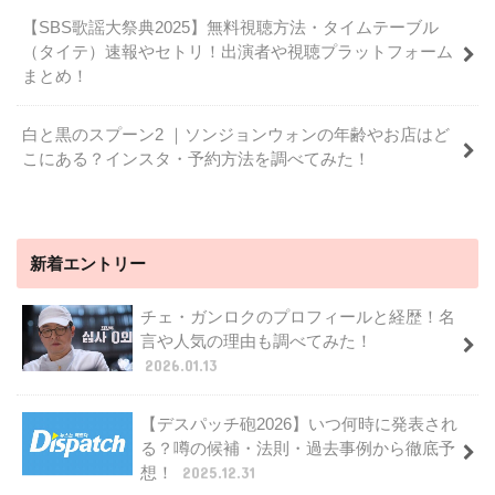
【SBS歌謡大祭典2025】無料視聴方法・タイムテーブル
（タイテ）速報やセトリ！出演者や視聴プラットフォーム
まとめ！
白と黒のスプーン2 ｜ソンジョンウォンの年齢やお店はど
こにある？インスタ・予約方法を調べてみた！
新着エントリー
チェ・ガンロクのプロフィールと経歴！名
言や人気の理由も調べてみた！
2026.01.13
【デスパッチ砲2026】いつ何時に発表され
る？噂の候補・法則・過去事例から徹底予
想！
2025.12.31