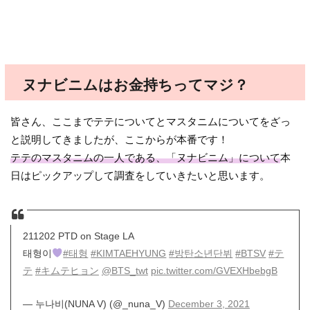
ヌナビニムはお金持ちってマジ？
皆さん、ここまでテテについてとマスタニムについてをざっ
と説明してきましたが、ここからが本番です！
テテのマスタニムの一人である、「ヌナビニム」について
本
日はピックアップして調査をしていきたいと思います。
211202 PTD on Stage LA
태형이
#태형
#KIMTAEHYUNG
#방탄소년단뷔
#BTSV
#テ
テ
#キムテヒョン
@BTS_twt
pic.twitter.com/GVEXHbebgB
— 누나비(NUNA V) (@_nuna_V)
December 3, 2021