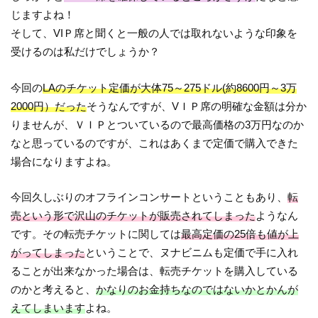
じますよね！
そして、VIＰ席と聞くと一般の人では取れないような印象を
受けるのは私だけでしょうか？
今回の
LAのチケット定価が大体75～275ドル(約8600円～3万
2000円）だった
そうなんですが、VＩＰ席の明確な金額は分か
りませんが、ＶＩＰとついているので最高価格の3万円なのか
なと思っているのですが、これはあくまで定価で購入できた
場合になりますよね。
今回久しぶりのオフラインコンサートということもあり、
転
売という形で沢山のチケットが販売されてしまった
ようなん
です。その転売チケットに関しては
最高定価の25倍も値が上
がってしまった
ということで、ヌナビニムも定価で手に入れ
ることが出来なかった場合は、転売チケットを購入している
のかと考えると、
かなりのお金持ちなのではないかとかんが
えてしまいます
よね。