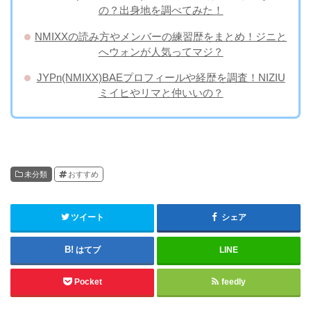
の？出身地を調べてみた！
NMIXXの読み方やメンバーの練習歴をまとめ！ジニと
へウォンが人気ってマジ？
JYPn(NMIXX)BAEプロフィールや経歴を調査！NIZIU
ミイヒやリマと仲いいの？
未分類
おすすめ
ツイート
シェア
はてブ
LINE
Pocket
feedly