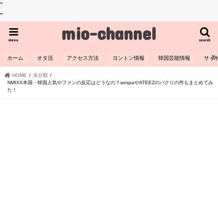
"
"
mio-channel
menu
search
ホーム
オタ活
アクセス方法
ヨントン情報
韓国芸能情報
サイ
HOME
未分類
NMIXX本国・韓国人気やファンの反応はどうなの？aespaやATEEZのパクりの件もまとめてみ
た！