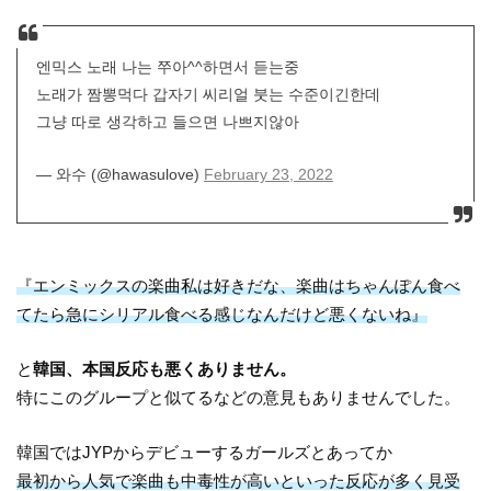
엔믹스 노래 나는 쭈아^^하면서 듣는중
노래가 짬뽕먹다 갑자기 씨리얼 붓는 수준이긴한데
그냥 따로 생각하고 들으면 나쁘지않아
— 와수 (@hawasulove)
February 23, 2022
『エンミックスの楽曲私は好きだな、楽曲はちゃんぽん食べ
てたら急にシリアル食べる感じなんだけど悪くないね』
と
韓国、本国反応も悪くありません。
特にこのグループと似てるなどの意見もありませんでした。
韓国ではJYPからデビューするガールズとあってか
最初から人気で楽曲も中毒性が高いといった反応が多く見受