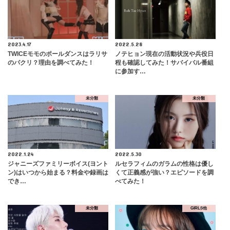
2023.4.17
2022.5.28
TWICEモモのポールダンスはラリサ
ノテヒョン現在の活動状況や兵役日
のパクリ？理由を調べてみた！
程も確認してみた！サバイバル番組
に参加す…
未分類
未分類
2022.1.24
2022.5.30
ジャニーズファミリーボイス(ヨント
ルセラフィムのガラムの性格は優し
ン)はいつから始まる？料金や録画は
くて正義感が強い？エピソードを調
でき…
べてみた！
未分類
GIRLS他