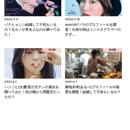
2022.2.2
2020.5.10
パクヒョシン結婚して子供もいる
woo!ah!ソラのプロフィールを調
の？元カノが有名人なのか調べてみ
査！出身や姉はインスタグラマーの
た！
すず…
未分類
未分類
2021.8.3
2021.6.1
ハンソヒ(女優)昔が元ヤンの過去を
菊地未来(あるべ)プロフィールや経
調べてみた！幼少期から問題児だっ
歴を調査！結婚して子供もいるの？
たの？