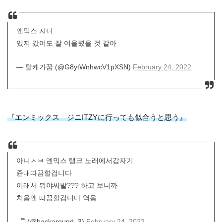
엔믹스 지니
있지 갔어도 잘 어울렸을 것 같아
— 탈케가꿈 (@G8ytWnhwcV1pXSN)
February 24, 2022
『エンミックス ジニITZYに行っても似合うと思う』
아니ㅅㅂ 엔믹스 탱크 노래에서갑자기
쥰내따끔할겁니다
이래서 뭐야씨발??? 하고 보니까
처음엔 따끔할겁니다 역음
— ໊ (@backaround_3)
February 24, 2022