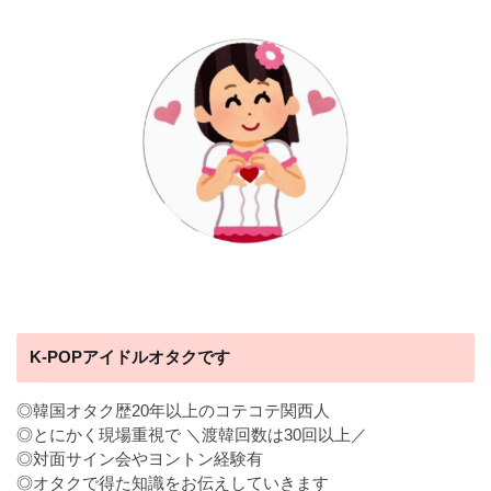
K-POPアイドルオタクです
◎韓国オタク歴20年以上のコテコテ関西人
◎とにかく現場重視で ＼渡韓回数は30回以上／
◎対面サイン会やヨントン経験有
◎オタクで得た知識をお伝えしていきます