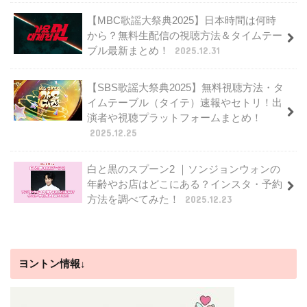
【MBC歌謡大祭典2025】日本時間は何時
から？無料生配信の視聴方法＆タイムテー
ブル最新まとめ！
2025.12.31
【SBS歌謡大祭典2025】無料視聴方法・タ
イムテーブル（タイテ）速報やセトリ！出
演者や視聴プラットフォームまとめ！
2025.12.25
白と黒のスプーン2 ｜ソンジョンウォンの
年齢やお店はどこにある？インスタ・予約
方法を調べてみた！
2025.12.23
ヨントン情報↓