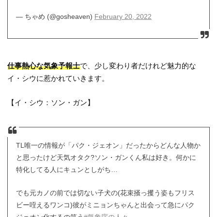
— ちゃめ (@gosheaven)
February 20, 2022
仕事熱心な気象予報士
で、少し変わり者だけれど魅力的な
イ・シウに惹かれていきます。
【イ・シウ：ソン・ガン】
TL唯一の情報が「パク・ジェオン」だったからどんな人物か
と思ったけど天気オタク?ソン・ガンくん私は好き。何かに
特化してる人にキュンとしがち…
でも元カノの前では切ない子犬の(花束掻っ攫う姿もフリス
ビー咥えるワンコ)彼がミニョンちゃんと出会って急にパク
ジェオン化するの笑う
#気象庁の人々