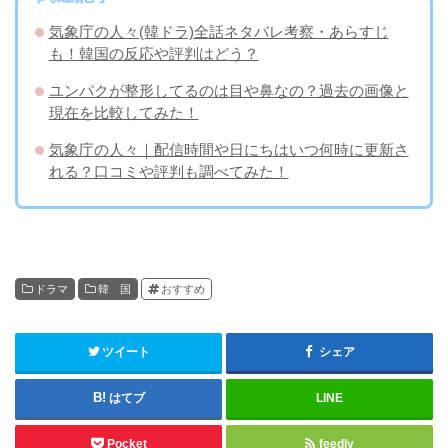
気象庁の人々(韓ドラ)全話ネタバレ考察・あらすじ
も！韓国の反応や評判はどう？
ユンパクが整形してるのは目や鼻なの？過去の画像と
現在を比較してみた！
気象庁の人々｜配信時間や日にちはいつ何時に更新さ
れる？口コミや評判も調べてみた！
ドラマ
韓 国
おすすめ
ツイート
シェア
はてブ
LINE
Pocket
feedly