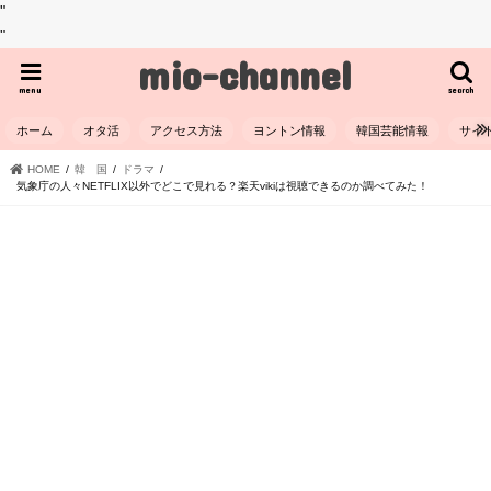
"
"
mio-channel
menu
search
ホーム
オタ活
アクセス方法
ヨントン情報
韓国芸能情報
サイ
HOME
韓 国
ドラマ
気象庁の人々NETFLIX以外でどこで見れる？楽天vikiは視聴できるのか調べてみた！