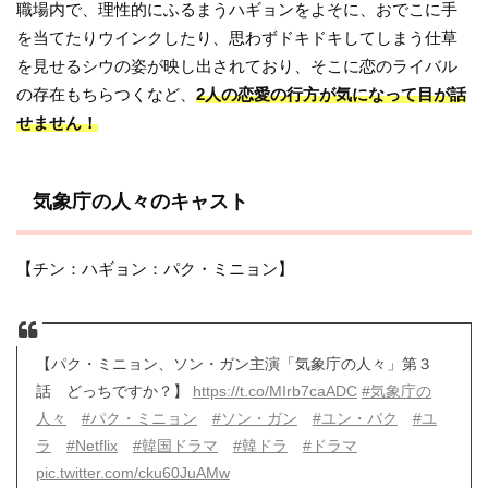
職場内で、理性的にふるまうハギョンをよそに、おでこに手
を当てたりウインクしたり、思わずドキドキしてしまう仕草
を見せるシウの姿が映し出されており、そこに恋のライバル
の存在もちらつくなど、
2人の恋愛の行方が気になって目が話
せません！
気象庁の人々のキャスト
【チン：ハギョン：パク・ミニョン】
【パク・ミニョン、ソン・ガン主演「気象庁の人々」第３
話 どっちですか？】
https://t.co/MIrb7caADC
#気象庁の
人々
#パク・ミニョン
#ソン・ガン
#ユン・バク
#ユ
ラ
#Netflix
#韓国ドラマ
#韓ドラ
#ドラマ
pic.twitter.com/cku60JuAMw