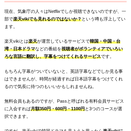
現在、気象庁の人々はNetflixでしか視聴できないのですが、一
部で
楽天vikiでも見れるのではないか？
という噂も浮上してい
ます。
楽天vikiとは
楽天
が運営しているサービスで
韓国・中国・台
湾・日本ドラマ
などの番組を
視聴者がボランティアでいろい
ろな言語に翻訳し、字幕をつけてくれるサービス
です。
もちろん字幕がついていないと、英語字幕などでしか見る事
はできませんが、時間が経過すれば日本語字幕をつけてくれ
るので気長に待つのもいいかもしれませんね。
無料会員もあるのですが、Passと呼ばれる有料会員サービス
に入会すれば
月額350円・600円・1100円
と3つのコースが選
択できます。
ですが、楽天vikiで韓国ドラマを見ようと思ったら
楽天vikiに