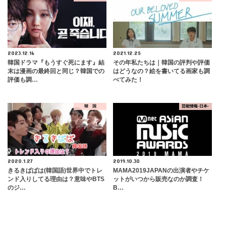
2023.12.16
2021.12.25
韓国ドラマ『もうすぐ死にます』結
その年私たちは｜韓国の評判や評価
末は漫画の最終回と同じ？韓国での
はどうなの？絵を書いてる画家も調
評価も調…
べてみた！
韓 国
芸能情報-日本-
2020.1.27
2019.10.30
きるきぱぱは(韓国語)世界中でトレ
MAMA2019JAPANの出演者やチケ
ンド入りしてる理由は？意味やBTS
ットがいつから販売なのか調査！
のジ…
B…