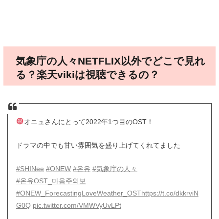
気象庁の人々NETFLIX以外でどこで見れ
る？楽天vikiは視聴できるの？
オニュさんにとって2022年1つ目のOST！
ドラマの中でも甘い雰囲気を盛り上げてくれてました
#SHINee
#ONEW
#온유
#気象庁の人々
#온유OST_마음주의보
#ONEW_ForecastingLoveWeather_OST
https://t.co/dkkrviN
G0Q
pic.twitter.com/VMWVyUvLPt