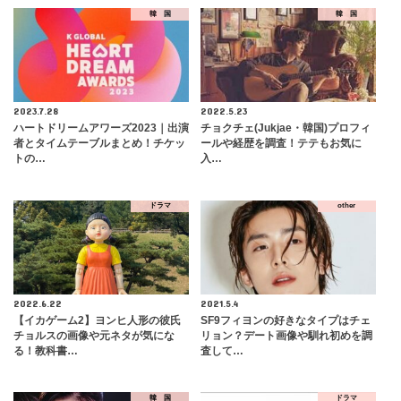
韓 国
韓 国
2023.7.28
2022.5.23
ハートドリームアワーズ2023｜出演
チョクチェ(Jukjae・韓国)プロフィ
者とタイムテーブルまとめ！チケッ
ールや経歴を調査！テテもお気に
トの…
入…
ドラマ
other
2022.6.22
2021.5.4
【イカゲーム2】ヨンヒ人形の彼氏
SF9フィヨンの好きなタイプはチェ
チョルスの画像や元ネタが気にな
リョン？デート画像や馴れ初めを調
る！教科書…
査して…
韓 国
ドラマ