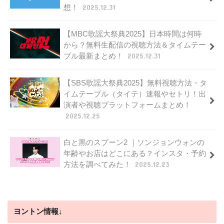
想！
2025.12.31
【MBC歌謡大祭典2025】日本時間は何時
から？無料生配信の視聴方法＆タイムテー
ブル最新まとめ！
2025.12.31
【SBS歌謡大祭典2025】無料視聴方法・タ
イムテーブル（タイテ）速報やセトリ！出
演者や視聴プラットフォームまとめ！
2025.12.25
白と黒のスプーン2 ｜ソンジョンウォンの
年齢やお店はどこにある？インスタ・予約
方法を調べてみた！
2025.12.23
ヨントン情報↓