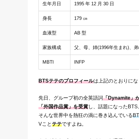
生年月日
1995 年 12 月 30 日
身長
179 ㎝
血液型
AB 型
家族構成
父、母、姉(1996年生まれ)、弟
MBTI
INFP
BTSテテのプロフィール
は上記のとおりにな
先日、グループ初の全英語詞
「Dynamit
「外国作品賞」を受賞
し、話題になったBTS
そんな世界中を熱狂の渦に巻き込んでいる
B
Vこと
テテ
ですよね。