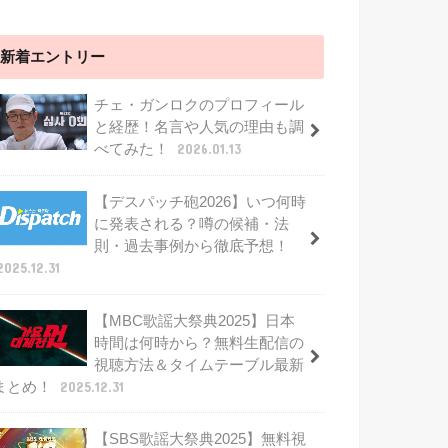
新着エントリー
チェ・ガンロクのプロフィール
と経歴！名言や人気の理由も調
べてみた！
2026.01.13
【デスパッチ砲2026】いつ何時
に発表される？噂の候補・法
則・過去事例から徹底予想！
2025.12.31
【MBC歌謡大祭典2025】日本
時間は何時から？無料生配信の
視聴方法＆タイムテーブル最新
まとめ！
2025.12.31
【SBS歌謡大祭典2025】無料視