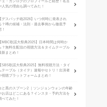
チェ・ガンロクのプロフィールと経歴！名言
や人気の理由も調べてみた！
【デスパッチ砲2026】いつ何時に発表され
る？噂の候補・法則・過去事例から徹底予
想！
【MBC歌謡大祭典2025】日本時間は何時か
ら？無料生配信の視聴方法＆タイムテーブル
最新まとめ！
【SBS歌謡大祭典2025】無料視聴方法・タイ
ムテーブル（タイテ）速報やセトリ！出演者
や視聴プラットフォームまとめ！
白と黒のスプーン2 ｜ソンジョンウォンの年齢
やお店はどこにある？インスタ・予約方法を
調べてみた！