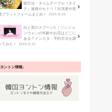
聴方法・タイムテーブル（タイ
テ）速報やセトリ！出演者や視
聴プラットフォームまとめ！
2025.12.25
白と黒のスプーン2 ｜ソンジョ
ンウォンの年齢やお店はどこに
ある？インスタ・予約方法を調
べてみた！
2025.12.23
ヨントン情報↓