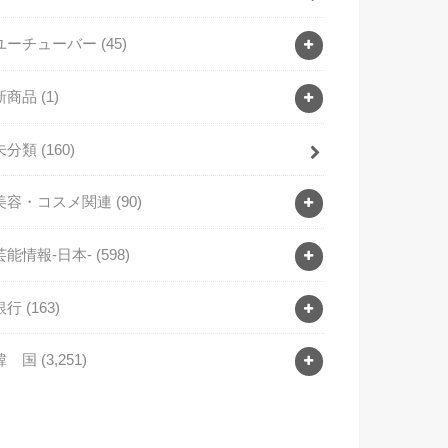
ユーチューバー
(45)
新商品
(1)
未分類
(160)
美容・コスメ関連
(90)
芸能情報-日本-
(598)
銀行
(163)
韓 国
(3,251)