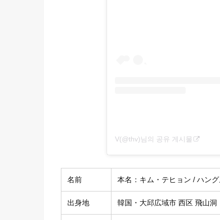
V(@thv)님의 공유 게시물
名前
本名：キム・テヒョン / ハングル表
出身地
韓国・大邱広域市 西区 飛山洞