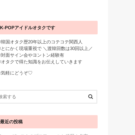
K-POPアイドルオタクです
◎韓国オタク歴20年以上のコテコテ関西人
◎とにかく現場重視で ＼渡韓回数は30回以上／
◎対面サイン会やヨントン経験有
◎オタクで得た知識をお伝えしていきます
お気軽にどうぞ♡
最近の投稿