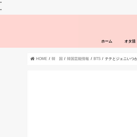
"
"
ホーム
オタ活
HOME
韓 国
韓国芸能情報
BTS
テテとジェニいつ