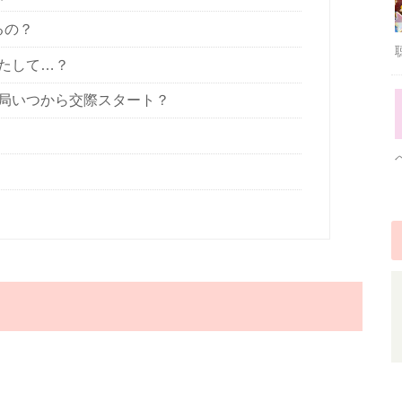
るの？
たして…？
局いつから交際スタート？