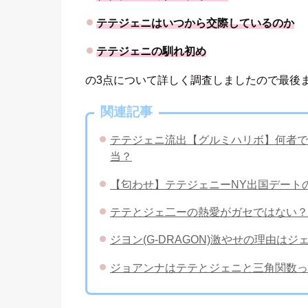
テテジェニはいつから交際しているのか
テテジェニの馴れ初め
の3点について詳しく調査しましたので最後
関連記事
テテジェニ流出【グルミハリボ】何者で
当？
【匂わせ】テテジェニーNY出国デート
テテとジェ二ーの熱愛がガセではない？
ジヨン(G-DRAGON)激やせの理由
ジョアンナはテテとジェニと三角関数っ