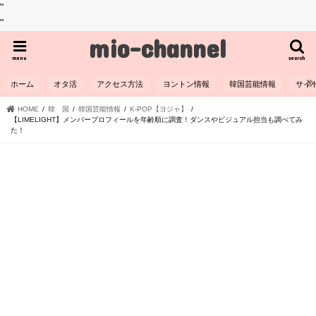
"
"
mio-channel
menu
search
ホーム
オタ活
アクセス方法
ヨントン情報
韓国芸能情報
サイ
HOME
韓 国
韓国芸能情報
K-POP【ヨジャ】
【LIMELIGHT】メンバープロフィールを年齢順に調査！ダンスやビジュアル担当も調べてみ
た！