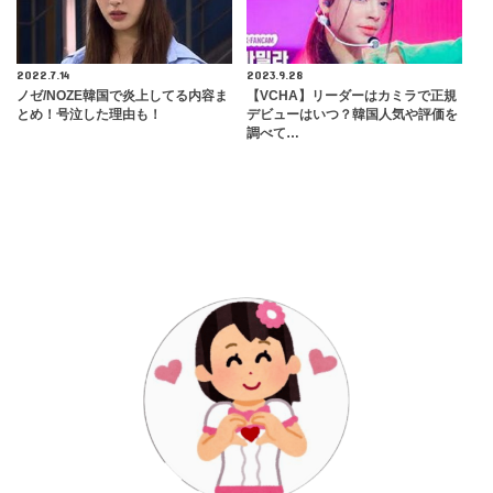
2022.7.14
2023.9.28
ノゼ/NOZE韓国で炎上してる内容ま
【VCHA】リーダーはカミラで正規
とめ！号泣した理由も！
デビューはいつ？韓国人気や評価を
調べて…