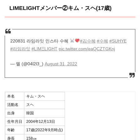
LIMELIGHTメンバー②キム・スヘ(17歳)
220831 라임라잇 인스타 수혜
#김수혜
#수혜
#SUHYE
#라임라잇
#LIMΞLIGHT
pic.twitter.com/eaQCZTGKnj
— 멜 (@04l2l3_)
August 31, 2022
本名
キム・スヘ
活動名
スヘ
出身
韓国
生年月日
2004年12月13日
年齢
17歳(2022年9月時点)
身長
158㎝