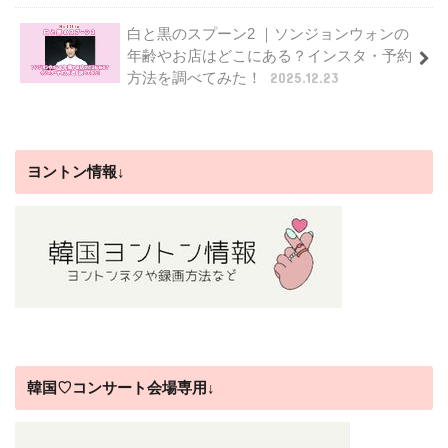
白と黒のスプーン2 ｜ソンジョンウォンの
年齢やお店はどこにある？インスタ・予約
方法を調べてみた！
2025.12.23
ヨントン情報↓
韓国♡コンサート会場専用↓