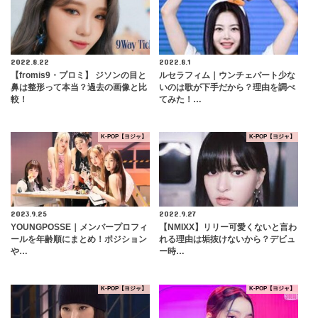
2022.8.22
2022.8.1
【fromis9・プロミ】 ジソンの目と
ルセラフィム｜ウンチェパート少な
鼻は整形って本当？過去の画像と比
いのは歌が下手だから？理由を調べ
較！
てみた！…
K-POP【ヨジャ】
K-POP【ヨジャ】
2023.9.25
2022.9.27
YOUNGPOSSE｜メンバープロフィ
【NMIXX】リリー可愛くないと言わ
ールを年齢順にまとめ！ポジション
れる理由は垢抜けないから？デビュ
や…
ー時…
K-POP【ヨジャ】
K-POP【ヨジャ】