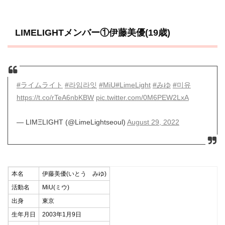
LIMELIGHTメンバー①伊藤美優(19歳)
#ライムライト
#라임라잇
#MiU
#LimeLight
#みゆ
#미유
https://t.co/rTeA6nbKBW
pic.twitter.com/0M6PEW2LxA
— LIMΞLIGHT (@LimeLightseoul)
August 29, 2022
本名
伊藤美優(いとう みゆ)
活動名
MiU(ミウ)
出身
東京
生年月日
2003年1月9日