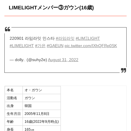
LIMELIGHTメンバー③ガウン(16歳)
220901 라임라잇 인스타
#라임라잇
#LIMΞLIGHT
#LIMELIGHT
#가은
#GAEUN
pic.twitter.com/IXhQFRp0SK
— dolly.. (@suhy2e)
August 31, 2022
本名
オ・ガウン
活動名
ガウン
出身
韓国
生年月日
2005年11月8日
年齢
16歳(2022年9月時点)
身長
165㎝