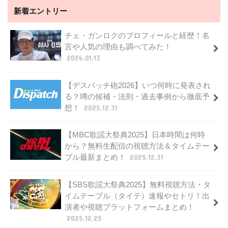
新着エントリー
チェ・ガンロクのプロフィールと経歴！名
言や人気の理由も調べてみた！
2026.01.13
【デスパッチ砲2026】いつ何時に発表され
る？噂の候補・法則・過去事例から徹底予
想！
2025.12.31
【MBC歌謡大祭典2025】日本時間は何時
から？無料生配信の視聴方法＆タイムテー
ブル最新まとめ！
2025.12.31
【SBS歌謡大祭典2025】無料視聴方法・タ
イムテーブル（タイテ）速報やセトリ！出
演者や視聴プラットフォームまとめ！
2025.12.25