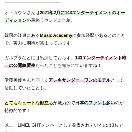
オ・ガウンさんは
2021年2月に143エンターテイメントのオー
ディション
の最終ラウンドに合格。
韓国の江東にある
Music Academy
に参加経歴があるとのこと
で、実力に期待が高まっています。
ガルプラなどには出演しておらず、
143エンターテイメント唯
一の公開練習生
だったことも知られていますね！
伊藤美優さんと同じく
アレキサンダー・ワンのモデル
として
活動していたことも。
とてもキュートな顔立ち
が魅力的で
日本のファンも多い
のが
特徴的です！
以上、LIMELIGHTメンバーとして発表されているのは3名で