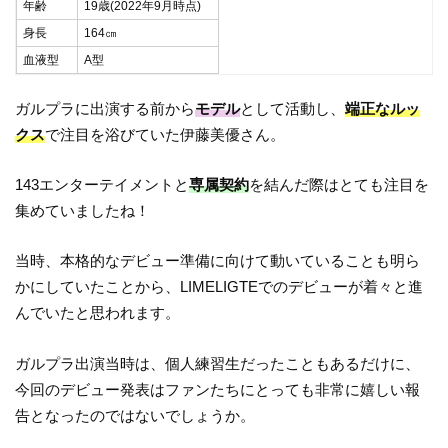
年齢
19歳(2022年9月時点)
身長
164㎝
血液型
A型
ガルプラに出演する前から
モデル
として活動し、
端正なルッ
クス
で注目を浴びていた伊藤美優さん。
143エンターテイメントと
専属契約
を結んだ際はとても注目を
集めていましたね！
当時、本格的なデビュー準備に向けて動いていることも明ら
かにしていたことから、LIMELIGTEでのデビューが着々と進
んでいたと思われます。
ガルプラ出演当時は、個人練習生だったこともあるだけに、
今回のデビュー発表はファンたちにとっても非常に嬉しい報
告となったのではないでしょうか。