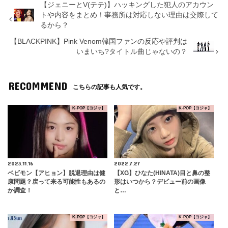
【ジェニーとV(テテ)】ハッキングした犯人のアカウン
トや内容をまとめ！事務所は対応しない理由は交際して
るから？
【BLACKPINK】Pink Venom韓国ファンの反応や評判は
いまいち?タイトル曲じゃないの？
RECOMMEND
こちらの記事も人気です。
K-POP【ヨジャ】
K-POP【ヨジャ】
2023.11.16
2022.7.27
ベビモン【アヒョン】脱退理由は健
【XG】ひなた(HINATA)目と鼻の整
康問題？戻って来る可能性もあるの
形はいつから？デビュー前の画像
か調査！
と…
K-POP【ヨジャ】
K-POP【ヨジャ】