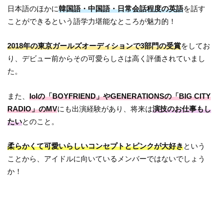
日本語のほかに
韓国語・中国語・日常会話程度の英語
を話す
ことができるという語学力堪能なところが魅力的！
2018年の東京ガールズオーディションで3部門の受賞
をしてお
り、デビュー前からその可愛らしさは高く評価されていまし
た。
また、
IoIの「BOYFRIEND」やGENERATIONSの「BIG CITY
RADIO」のMV
にも出演経験があり、将来は
演技のお仕事もし
たい
とのこと。
柔らかくて可愛いらしいコンセプトとピンクが大好き
という
ことから、アイドルに向いているメンバーではないでしょう
か！