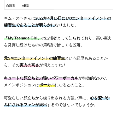
血液型
AB型
キム・スヘさんは
2022年4月15日に143エンターテイメントの
練習生であることが明らかに
なりました。
「My Teenage Girl」
の出場者として知られており、高い実力
を発揮し続けたものの第8話で惜しくも脱落。
元SMエンターテイメントの練習生
という経歴もあることか
ら、その
実力の高さ
が伺えますね！
キュートな顔立ちと力強いパワーボーカル
が特徴的なので、
メインポジションは
ボーカル
になるとのこと。
可愛らしい顔立ちから繰り出される力強い声に、
心を鷲づか
みにされるファンが続出
するのではないでしょうか。