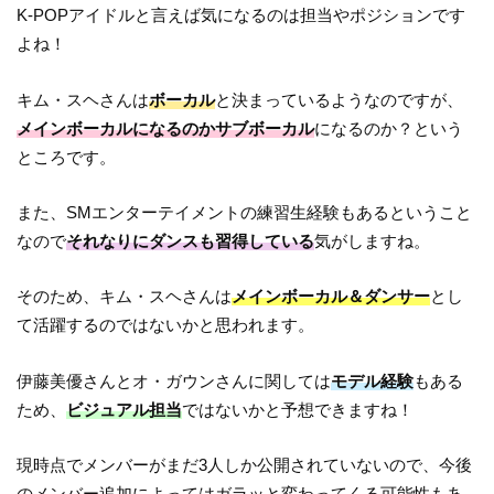
K-POPアイドルと言えば気になるのは担当やポジションです
よね！
キム・スヘさんは
ボーカル
と決まっているようなのですが、
メインボーカルになるのかサブボーカル
になるのか？という
ところです。
また、SMエンターテイメントの練習生経験もあるということ
なので
それなりにダンスも習得している
気がしますね。
そのため、キム・スヘさんは
メインボーカル＆ダンサー
とし
て活躍するのではないかと思われます。
伊藤美優さんとオ・ガウンさんに関しては
モデル経験
もある
ため、
ビジュアル担当
ではないかと予想できますね！
現時点でメンバーがまだ3人しか公開されていないので、今後
のメンバー追加によってはガラッと変わってくる可能性もあ