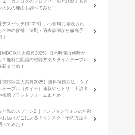
チェ・ガンロクのプロフィールと経歴！名言
や人気の理由も調べてみた！
【デスパッチ砲2026】いつ何時に発表され
る？噂の候補・法則・過去事例から徹底予
想！
【MBC歌謡大祭典2025】日本時間は何時か
ら？無料生配信の視聴方法＆タイムテーブル
最新まとめ！
【SBS歌謡大祭典2025】無料視聴方法・タイ
ムテーブル（タイテ）速報やセトリ！出演者
や視聴プラットフォームまとめ！
白と黒のスプーン2 ｜ソンジョンウォンの年齢
やお店はどこにある？インスタ・予約方法を
調べてみた！