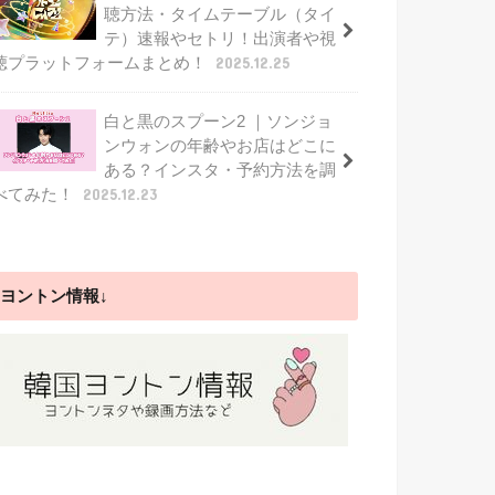
聴方法・タイムテーブル（タイ
テ）速報やセトリ！出演者や視
聴プラットフォームまとめ！
2025.12.25
白と黒のスプーン2 ｜ソンジョ
ンウォンの年齢やお店はどこに
ある？インスタ・予約方法を調
べてみた！
2025.12.23
ヨントン情報↓