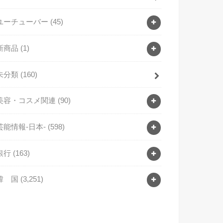
ユーチューバー
(45)
新商品
(1)
未分類
(160)
美容・コスメ関連
(90)
芸能情報-日本-
(598)
銀行
(163)
韓 国
(3,251)