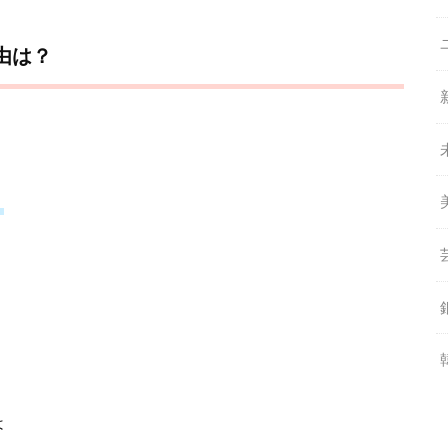
由は？
』
は