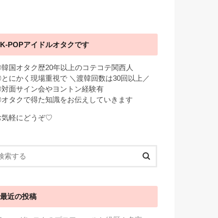
K-POPアイドルオタクです
◎韓国オタク歴20年以上のコテコテ関西人
◎とにかく現場重視で ＼渡韓回数は30回以上／
◎対面サイン会やヨントン経験有
◎オタクで得た知識をお伝えしていきます
お気軽にどうぞ♡
最近の投稿