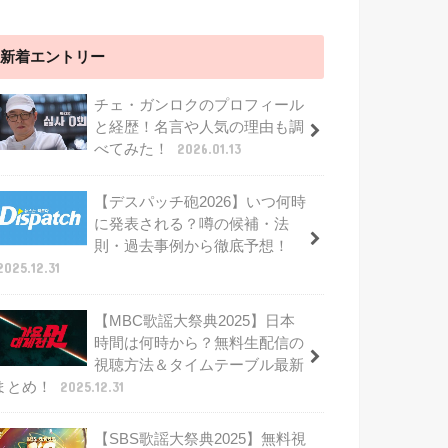
新着エントリー
チェ・ガンロクのプロフィール
と経歴！名言や人気の理由も調
べてみた！
2026.01.13
【デスパッチ砲2026】いつ何時
に発表される？噂の候補・法
則・過去事例から徹底予想！
2025.12.31
【MBC歌謡大祭典2025】日本
時間は何時から？無料生配信の
視聴方法＆タイムテーブル最新
まとめ！
2025.12.31
【SBS歌謡大祭典2025】無料視