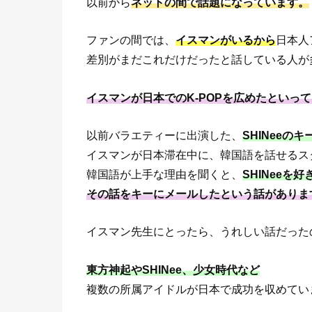
以前から
ネットの間で話題になっています。
ファンの間では、
イスマンがいるから
日本人
差別がまだこれだけだったと話している人が
イスマンが日本でのK-POPを広めたといっ
以前バラエティーに出演した、
SHINeeのキ
イスマンが日本滞在中に、韓国語を話せるス
韓国語が上手な理由を聞くと、
SHINeeを
その話をキーにメールしたという話がありま
イスマン先生にとったら、うれしい話だった
東方神起やSHINee、少女時代など
複数の所属アイドルが日本で成功を収めてい