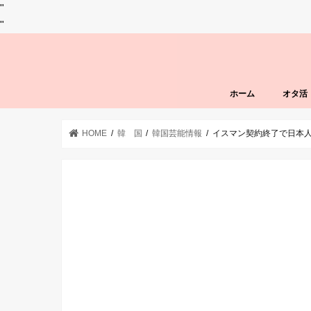
"
"
ホーム
オタ活
HOME
韓 国
韓国芸能情報
イスマン契約終了で日本