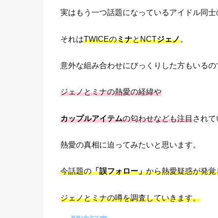
実はもう一つ話題になっているアイドル同士
それは
TWICEの
ミナ
とNCT
ジェノ
。
意外な組み合わせにびっくりした方もいるの
ジェノとミナの熱愛の経緯や
カップルアイテム
の匂わせなども注目
されて
熱愛の真相に迫ってみたいと思います。
今話題の
「誤フォロー」
から熱愛疑惑が発覚
ジェノとミナの噂を調査していきます。