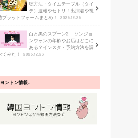
聴方法・タイムテーブル（タイ
テ）速報やセトリ！出演者や視
聴プラットフォームまとめ！
2025.12.25
白と黒のスプーン2 ｜ソンジョ
ンウォンの年齢やお店はどこに
ある？インスタ・予約方法を調
べてみた！
2025.12.23
ヨントン情報↓