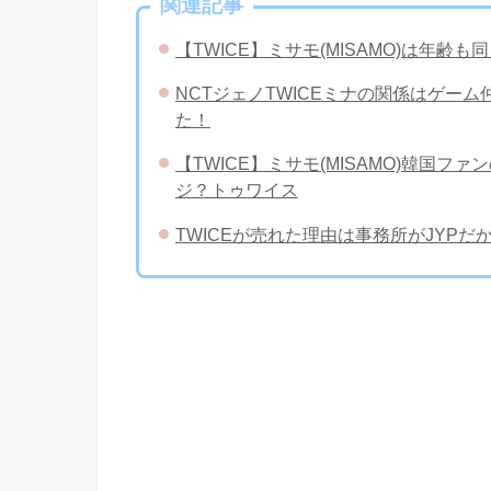
関連記事
【TWICE】ミサモ(MISAMO)は年
NCTジェノTWICEミナの関係はゲー
た！
【TWICE】ミサモ(MISAMO)韓国
ジ？トゥワイス
TWICEが売れた理由は事務所がJYP