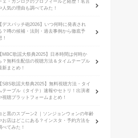
チェ・ガンロクのプロフィールと経歴！名言
や人気の理由も調べてみた！
【デスパッチ砲2026】いつ何時に発表され
る？噂の候補・法則・過去事例から徹底予
想！
【MBC歌謡大祭典2025】日本時間は何時か
ら？無料生配信の視聴方法＆タイムテーブル
最新まとめ！
【SBS歌謡大祭典2025】無料視聴方法・タイ
ムテーブル（タイテ）速報やセトリ！出演者
や視聴プラットフォームまとめ！
白と黒のスプーン2 ｜ソンジョンウォンの年齢
やお店はどこにある？インスタ・予約方法を
調べてみた！