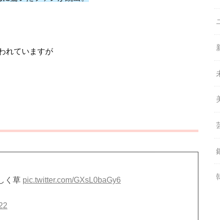
われていますが
しく草
pic.twitter.com/GXsL0baGy6
22