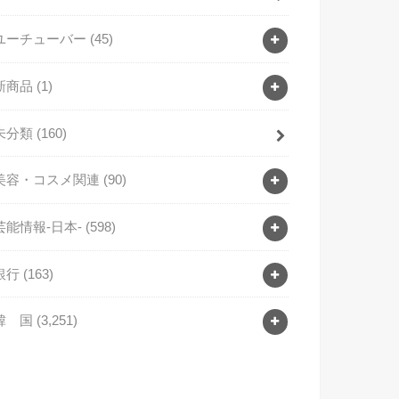
ユーチューバー
(45)
新商品
(1)
未分類
(160)
美容・コスメ関連
(90)
芸能情報-日本-
(598)
銀行
(163)
韓 国
(3,251)