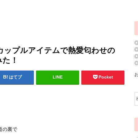
ノ｜カップルアイテムで熱愛匂わせの
みた！
はてブ
LINE
Pocket
報道の裏で