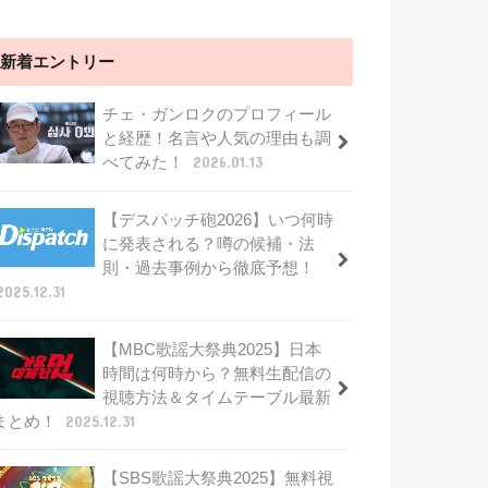
新着エントリー
チェ・ガンロクのプロフィール
と経歴！名言や人気の理由も調
べてみた！
2026.01.13
【デスパッチ砲2026】いつ何時
に発表される？噂の候補・法
則・過去事例から徹底予想！
2025.12.31
【MBC歌謡大祭典2025】日本
時間は何時から？無料生配信の
視聴方法＆タイムテーブル最新
まとめ！
2025.12.31
【SBS歌謡大祭典2025】無料視