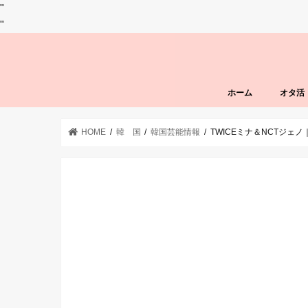
"
"
ホーム
オタ活
HOME
韓 国
韓国芸能情報
TWICEミナ＆NCTジ