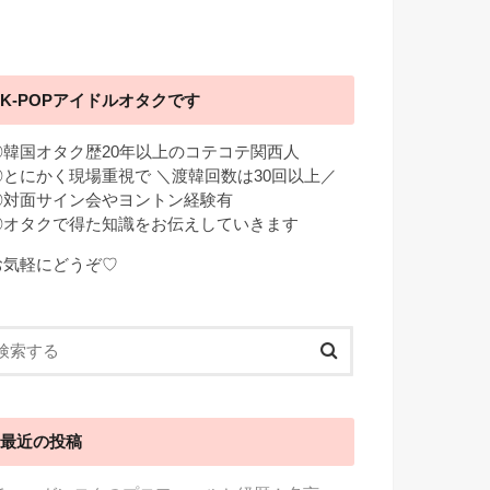
K-POPアイドルオタクです
◎韓国オタク歴20年以上のコテコテ関西人
◎とにかく現場重視で ＼渡韓回数は30回以上／
◎対面サイン会やヨントン経験有
◎オタクで得た知識をお伝えしていきます
お気軽にどうぞ♡
最近の投稿