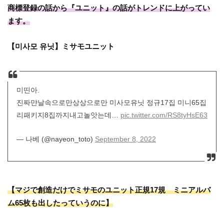
商標登録の話から『ユニット』の話がトレンドに上がってい
ます。
【미사모 유닛】ミサモユニット
미띤아.
진짜먄날속으로만상상으로만 미사모유닛 정규17집 미니65집
리패키지8집까지내고놀앗는데…
pic.twitter.com/RS8tyHsE63
— 나베 (@nayeon_toto)
September 8, 2022
【マジで創造だけでミサモのユニット正規17規 ミニアルバ
ム65枚も出したっていうのに】