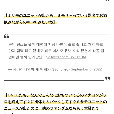
【ミサモのユニットが出たら、ミモサ～っていう題名でお酒
飲みながらのVLIVEみたいね】
근데 원스들 왤케 태평해 지금 나연이 솔로 끝내고 거의 바로
단체 컴백 하고 끝내고 바로 미사모 유닛 소식 뜬건데 타돌 팬
덤이면 벌써 난리남요..
pic.twitter.com/BoiKzltDtA
— 사나야나연아 졔 에게와 (@onc_e0)
September 8, 2022
【ONCEたち、なんでこんなにおちついてるの？ナヨンがソ
ロを終えてすぐに団体カムバックしてすぐミサモユニットの
ニュースが出たのに、他のファンダムならもう大騒ぎで