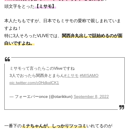
頭文字をとった
【ミサモ】
本人たちもですが、日本でもミサモの愛称で親しまれていま
すよね！
特に3人そろったVLIVEでは、
関西弁丸出しで話始めるのが面
白いですよね。
ミサモって言ったらこのVliveですね
3人でおったら関西弁とまらん
#ミサモ
#MISAMO
pic.twitter.com/c0HdkqlCK1
— フォーエバーonce (@otarikkun)
September 8, 2022
一番下の
ミナちゃんが、しっかりツッコミ
いれてるのが