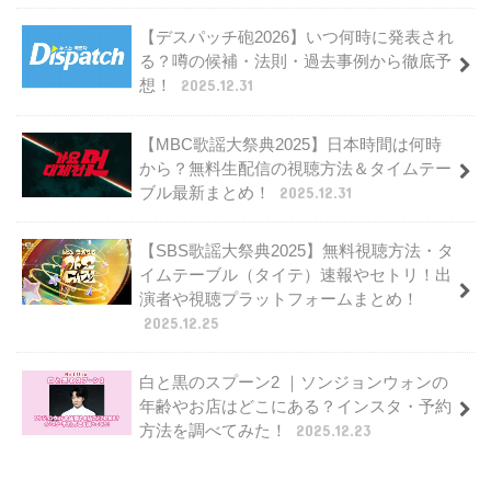
【デスパッチ砲2026】いつ何時に発表され
る？噂の候補・法則・過去事例から徹底予
想！
2025.12.31
【MBC歌謡大祭典2025】日本時間は何時
から？無料生配信の視聴方法＆タイムテー
ブル最新まとめ！
2025.12.31
【SBS歌謡大祭典2025】無料視聴方法・タ
イムテーブル（タイテ）速報やセトリ！出
演者や視聴プラットフォームまとめ！
2025.12.25
白と黒のスプーン2 ｜ソンジョンウォンの
年齢やお店はどこにある？インスタ・予約
方法を調べてみた！
2025.12.23