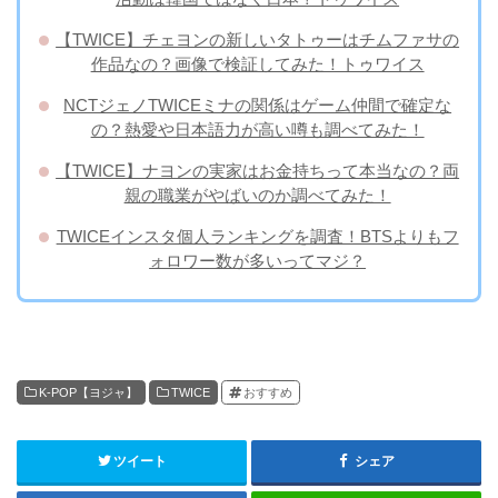
【TWICE】チェヨンの新しいタトゥーはチムファサの
作品なの？画像で検証してみた！トゥワイス
NCTジェノTWICEミナの関係はゲーム仲間で確定な
の？熱愛や日本語力が高い噂も調べてみた！
【TWICE】ナヨンの実家はお金持ちって本当なの？両
親の職業がやばいのか調べてみた！
TWICEインスタ個人ランキングを調査！BTSよりもフ
ォロワー数が多いってマジ？
K-POP【ヨジャ】
TWICE
おすすめ
ツイート
シェア