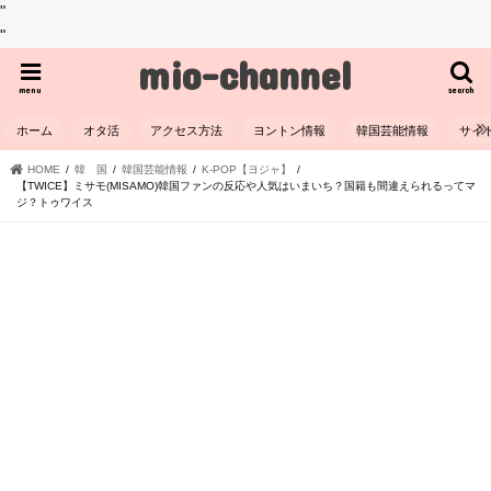
"
"
mio-channel
menu
search
ホーム
オタ活
アクセス方法
ヨントン情報
韓国芸能情報
サイ
HOME
韓 国
韓国芸能情報
K-POP【ヨジャ】
【TWICE】ミサモ(MISAMO)韓国ファンの反応や人気はいまいち？国籍も間違えられるってマ
ジ？トゥワイス