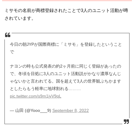
ミサモの名前が商標登録されたことで3人のユニット活動が噂
されています。
今日の朝JYPが国際商標に「ミサモ」を登録したということ
で
ナヨンの時も公式発表の約2ヶ月前に同じく登録があったの
で、冬頃を目処に3人のユニット活動説がかなり濃厚なんじ
ゃないかと言われてる。国を超えて3人の世界観ぶちかます
としたらもう軽率に地球割れる………
pic.twitter.com/s9m1jyV9qL
— 山田 (@Yooo___9)
September 8, 2022