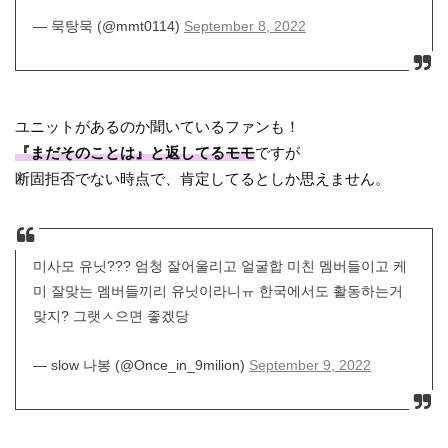
— 묵탕묵 (@mmt0114)
September 8, 2022
ユニットがあるのか聞いているファンも！
『まだそのことは』と返してるモモ
ですが
断固拒否でない時点で、肯定してるとしか思えません。
미사모 유닛??? 엄청 잘어울리고 얼굴합 미친 멤버들이고 케
미 잘맞는 멤버들끼리 유닛이라니ㅠ 한국에서도 활동하는거
맞지? 그랫ㅅ으면 좋겠당
— slow 나봉 (@Once_in_9milion)
September 9, 2022