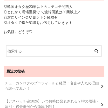
◎韓国オタク歴20年以上のコテコテ関西人
◎とにかく現場重視で ＼渡韓回数は30回以上／
◎対面サイン会やヨントン経験有
◎オタクで得た知識をお伝えしていきます
お気軽にどうぞ♡
最近の投稿
チェ・ガンロクのプロフィールと経歴！名言や人気の理由
も調べてみた！
【デスパッチ砲2026】いつ何時に発表される？噂の候補・
法則・過去事例から徹底予想！