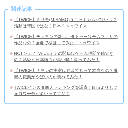
関連記事
【TWICE】ミサモ(MISAMO)ユニットカムバはいつ？
活動は韓国ではなく日本？トゥワイス
【TWICE】チェヨンの新しいタトゥーはチムファサの
作品なの？画像で検証してみた！トゥワイス
NCTジェノTWICEミナの関係はゲーム仲間で確定な
の？熱愛や日本語力が高い噂も調べてみた！
【TWICE】ナヨンの実家はお金持ちって本当なの？両
親の職業がやばいのか調べてみた！
TWICEインスタ個人ランキングを調査！BTSよりもフ
ォロワー数が多いってマジ？