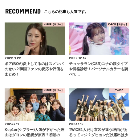
RECOMMEND
こちらの記事も人気です。
K-POP【ヨジャ】
K-POP【ヨジャ】
2022.9.22
2022.12.13
ボア(BOA)炎上してるのはスメンパ
チョッサラン(CSR)ユナの顔タイプ
のせい？韓国ファンの反応や評価を
や骨格診断！パーソナルカラーも調
まとめ！
べて…
K-POP【ヨジャ】
TWICE
2023.4.19
2023.1.16
Kep1er(ケプラー)人気が下がった理
TWICE1人だけ衣装が違う理由があ
由はダヨンの熱愛が原因？初動の
るってマジ？ダヒョンだけ露出は少