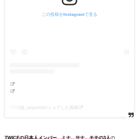
この投稿をInstagramで見る
♡♡(@_axyzcm)がシェアした投稿
TWICEの日本人メンバー、ミナ、サナ、モモの3人
の