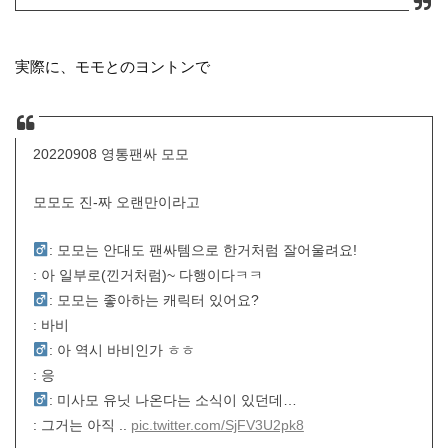
実際に、モモとのヨントンで
20220908 영통팬싸 모모
모모도 진-짜 오랜만이라고
: 모모는 안대도 팬싸템으로 한거처럼 잘어울려요!
: 아 일부로(낀거처럼)~ 다행이다ㅋㅋ
: 모모는 좋아하는 캐릭터 있어요?
: 바비
: 아 역시 바비인가 ㅎㅎ
: 응
: 미사모 유닛 나온다는 소식이 있던데…
: 그거는 아직 ..
pic.twitter.com/SjFV3U2pk8