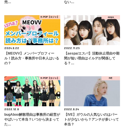
売…
ない…
K-POP【ヨジャ】
aespa
2024.8.22
2022.11.25
【MEOVV】メンバープロフィー
【aespa/エスパ】活動休止理由や期
ル！読み方・事務所や日本人はいる
間が短い理由はイルデが関係して
の？
る？…
K-POP【ヨジャ】
IVE
2022.12.8
2022.8.24
bugAboo解散理由は事務所の経営が
【IVE】ガウルの人気ないのはパー
やばいって本当？いつから決まって
トが少ないから？アンチが多いって
た…
本当？