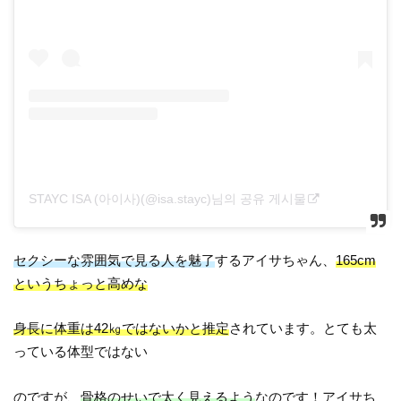
STAYC ISA (아이사)(@isa.stayc)님의 공유 게시물
セクシーな雰囲気で見る人を魅了
するアイサちゃん、
165cm
というちょっと高めな
身長に体重は42㎏ではないかと推定
されています。とても太
っている体型ではない
のですが、
骨格のせいで太く見えるよう
なのです！アイサち