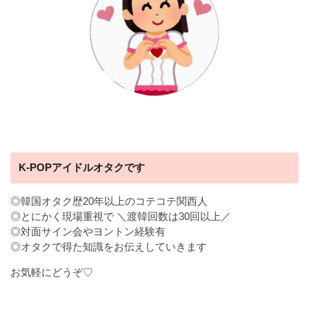
K-POPアイドルオタクです
◎韓国オタク歴20年以上のコテコテ関西人
◎とにかく現場重視で ＼渡韓回数は30回以上／
◎対面サイン会やヨントン経験有
◎オタクで得た知識をお伝えしていきます
お気軽にどうぞ♡