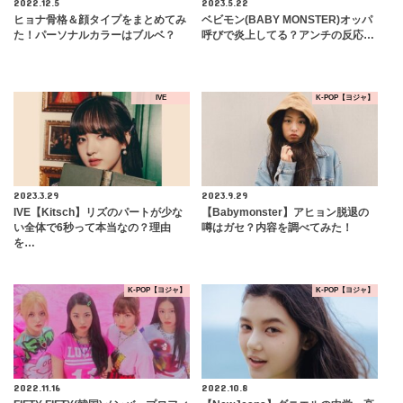
2022.12.5
2023.5.22
ヒョナ骨格＆顔タイプをまとめてみ
ベビモン(BABY MONSTER)オッパ
た！パーソナルカラーはブルベ？
呼びで炎上してる？アンチの反応…
IVE
K-POP【ヨジャ】
2023.3.29
2023.9.29
IVE【Kitsch】リズのパートが少な
【Babymonster】アヒョン脱退の
い全体で6秒って本当なの？理由
噂はガセ？内容を調べてみた！
を…
K-POP【ヨジャ】
K-POP【ヨジャ】
2022.11.16
2022.10.8