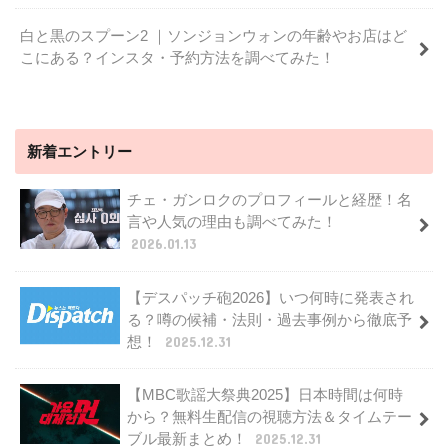
白と黒のスプーン2 ｜ソンジョンウォンの年齢やお店はど
こにある？インスタ・予約方法を調べてみた！
新着エントリー
チェ・ガンロクのプロフィールと経歴！名
言や人気の理由も調べてみた！
2026.01.13
【デスパッチ砲2026】いつ何時に発表され
る？噂の候補・法則・過去事例から徹底予
想！
2025.12.31
【MBC歌謡大祭典2025】日本時間は何時
から？無料生配信の視聴方法＆タイムテー
ブル最新まとめ！
2025.12.31