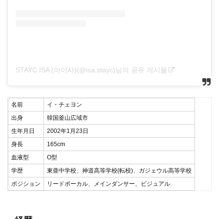
STAYC ISA (아이사)(@isa.stayc)님의 공유 게시물
名前
イ・チェヨン
出身
韓国釜山広域市
生年月日
2002年1月23日
身長
165cm
血液型
O型
学歴
東亜中学校、神道高等学校(転校)、ガジェウル高等学校
ポジション
リードボーカル、メインダンサー、ビジュアル