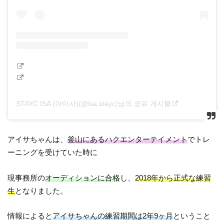
STAYC ISA (아이사)(@isa.stayc)님의 공유 게시물
アイサちゃんは、
釜山にあるハクエンターテイメント
でトレ
ーニングを受けていた時に
現事務所の
オーディションに合格
し、
2018年から正式な練習
生
となりました。
情報によると
アイサちゃんの練習期間は2年9ヶ月
ということ