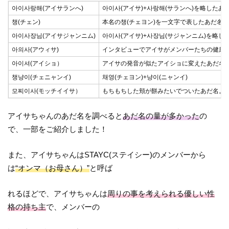
아이사랑해(アイサランへ)
아이사(アイサ)+사랑해(サランへ)を略した
챙(チェン)
本名の챙(チェヨン)を一文字で表したあだ名
아이사장님(アイサジャンニム)
아이사(アイサ)+사장님(サジャンニム)を略し
아의사(アウィサ)
インタビューでアイサがメンバーたちの健康チ
아이셔(アイショ）
アイサの発音が似たアイショに変えたあだ名
챙냥이(チェニャンイ)
채영(チェヨン)+냥이(ニャンイ)
모찌이사(モッチイイサ）
もちもちした頬が餅みたいでついたあだ名。
アイサちゃんのあだ名を調べると
あだ名の量が多かった
の
で、一部をご紹介しました！
また、アイサちゃんはSTAYC(ステイシー)のメンバーから
は
“オンマ（お母さん）”
と呼ば
れるほどで、アイサちゃんは
周りの事を考えられる優しい性
格の持ち主
で、メンバーの