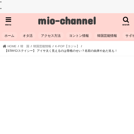
"
"
mio-channel
menu
search
ホーム
オタ活
アクセス方法
ヨントン情報
韓国芸能情報
サイ
HOME
韓 国
韓国芸能情報
K-POP【ヨジャ】
【STAYC/ステイシー】 アイサ太く見えるのは骨格のせい？名前の由来やあだ名も！