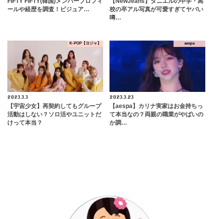
FIFTY FIFTY(韓国)メンバープロフィ
【NewJeans】ダニエルの中学・高
ールや経歴を調査！ビジュア…
校の卒アル写真が可愛すぎてヤバい
噂…
K-POP【ヨジャ】
aespa
2023.3.3
2023.3.23
【宇宙少女】再契約してもグループ
【aespa】カリナ実家はお金持ちっ
活動はしない？ソロ活やユニットだ
て本当なの？両親の職業がやばいの
けって本当？
か調…