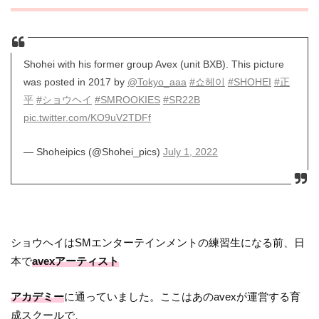
Shohei with his former group Avex (unit BXB). This picture
was posted in 2017 by
@Tokyo_aaa
#쇼헤이
#SHOHEI
#正
平
#ショウヘイ
#SMROOKIES
#SR22B
pic.twitter.com/KO9uV2TDFf
— Shoheipics (@Shohei_pics)
July 1, 2022
ショウヘイはSMエンターテインメントの練習生になる前、日
本で
avexアーティスト
アカデミー
に通っていました。ここはあのavexが運営する育
成スクールで、