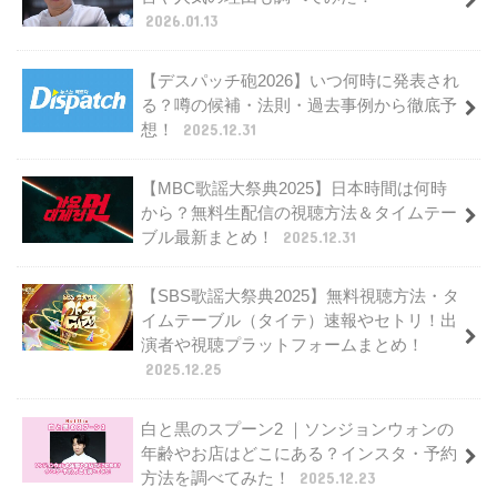
2026.01.13
【デスパッチ砲2026】いつ何時に発表され
る？噂の候補・法則・過去事例から徹底予
想！
2025.12.31
【MBC歌謡大祭典2025】日本時間は何時
から？無料生配信の視聴方法＆タイムテー
ブル最新まとめ！
2025.12.31
【SBS歌謡大祭典2025】無料視聴方法・タ
イムテーブル（タイテ）速報やセトリ！出
演者や視聴プラットフォームまとめ！
2025.12.25
白と黒のスプーン2 ｜ソンジョンウォンの
年齢やお店はどこにある？インスタ・予約
方法を調べてみた！
2025.12.23