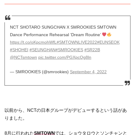
NCT SHOTARO SUNGCHAN X SMROOKIES SMTOWN
Dance Performance Rehearsal ‘Dream Routine’
https://t.co/oKpcmohWfL
#SMTOWNLIVE2022
#EUNSEOK
#SHOHEI
#SEUNGHAN
#SMROOKIES
#SR22B
@NCTsmtown
pic.twitter.com/PGXpcQg8ln
— SMROOKIES (@smrookies)
September 4, 2022
以前から、NCTの日本グループがデビューするという話があ
りました。
8月に行われた
SMTOWN
では、ショウタロウとソンチャンと