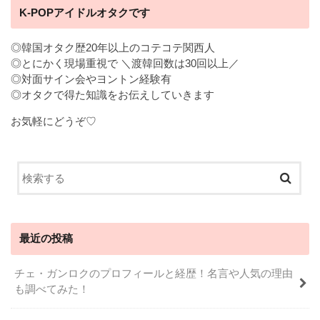
K-POPアイドルオタクです
◎韓国オタク歴20年以上のコテコテ関西人
◎とにかく現場重視で ＼渡韓回数は30回以上／
◎対面サイン会やヨントン経験有
◎オタクで得た知識をお伝えしていきます
お気軽にどうぞ♡
最近の投稿
チェ・ガンロクのプロフィールと経歴！名言や人気の理由
も調べてみた！