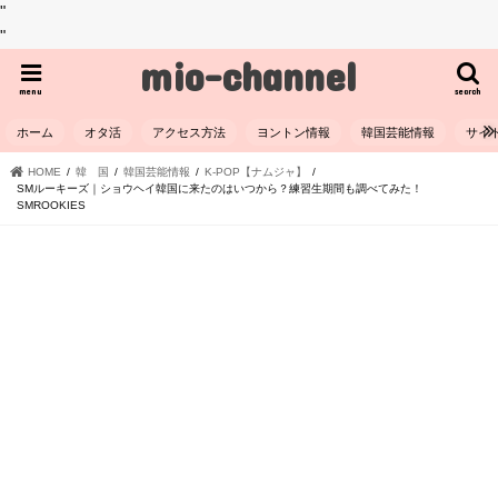
"
"
mio-channel
menu
search
ホーム
オタ活
アクセス方法
ヨントン情報
韓国芸能情報
サイ
HOME
韓 国
韓国芸能情報
K-POP【ナムジャ】
SMルーキーズ｜ショウヘイ韓国に来たのはいつから？練習生期間も調べてみた！
SMROOKIES