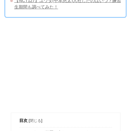
【NCT127】ユウタ(中本悠太)入社したのはいつ？練習
生期間も調べてみた！
目次
[
閉じる
]