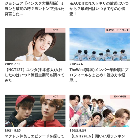
ジョシュア【インスタ大量削除】ミ
＆AUDITIONスッキリの放送はいつ
ヨンと破局の噂？ヨントンで別れた
から？最終回はいつまでなのか調
発言した…
査！
NCT
K-POP【ナムジャ】
2022.7.30
2023.4.6
【NCT127】ユウタ(中本悠太)入社
TheWind(韓国)メンバー年齢順にプ
したのはいつ？練習生期間も調べて
ロフィールをまとめ！読み方や経
みた！
歴…
NCT
ENHYPEN
2021.11.23
2022.8.29
マクドン仲良しエピソードを探して
【ENHYPEN】頭いい順ランキン