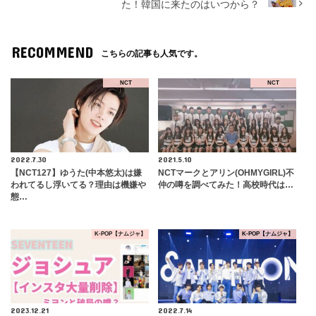
た！韓国に来たのはいつから？
RECOMMEND
こちらの記事も人気です。
NCT
NCT
2022.7.30
2021.5.10
【NCT127】ゆうた(中本悠太)は嫌
NCTマークとアリン(OHMYGIRL)不
われてるし浮いてる？理由は機嫌や
仲の噂を調べてみた！高校時代は…
態…
K-POP【ナムジャ】
K-POP【ナムジャ】
2023.12.21
2022.7.14