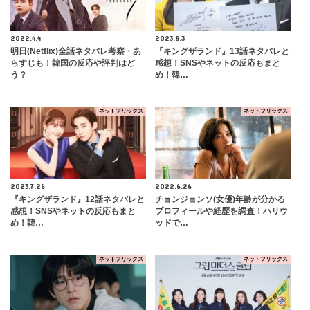
2022.4.4
2023.8.3
明日(Netflix)全話ネタバレ考察・あ
『キングザランド』13話ネタバレと
らすじも！韓国の反応や評判はど
感想！SNSやネットの反応もまと
う？
め！韓…
ネットフリックス
ネットフリックス
2023.7.26
2022.6.26
『キングザランド』12話ネタバレと
チョンジョンソ(女優)年齢が分かる
感想！SNSやネットの反応もまと
プロフィールや経歴を調査！ハリウ
め！韓…
ッドで…
ネットフリックス
ネットフリックス