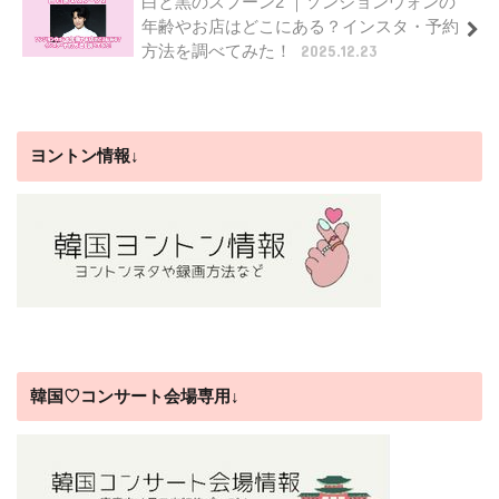
白と黒のスプーン2 ｜ソンジョンウォンの
年齢やお店はどこにある？インスタ・予約
方法を調べてみた！
2025.12.23
ヨントン情報↓
韓国♡コンサート会場専用↓