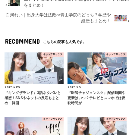
をまとめ！
白河れい｜出身大学は法政or青山学院のどっち？学歴や
経歴もまとめ！
RECOMMEND
こちらの記事も人気です。
ネットフリックス
ネットフリックス
2023.6.25
2023.5.5
『キングザランド』3話ネタバレと
『医師チャジョンスク』配信時間や
感想！SNSやネットの反応もまと
更新はいつ？テレビとスマホでは反
め！韓国…
映時間が…
ネットフリックス
ネットフリックス