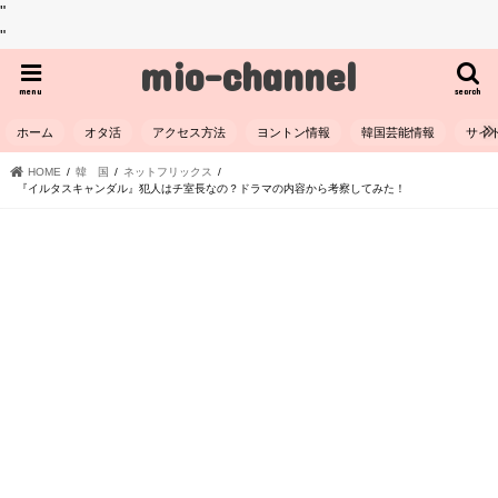
"
"
mio-channel
menu
search
ホーム
オタ活
アクセス方法
ヨントン情報
韓国芸能情報
サイ
HOME
韓 国
ネットフリックス
『イルタスキャンダル』犯人はチ室長なの？ドラマの内容から考察してみた！