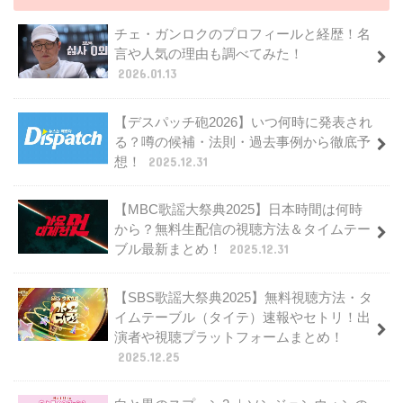
チェ・ガンロクのプロフィールと経歴！名
言や人気の理由も調べてみた！
2026.01.13
【デスパッチ砲2026】いつ何時に発表され
る？噂の候補・法則・過去事例から徹底予
想！
2025.12.31
【MBC歌謡大祭典2025】日本時間は何時
から？無料生配信の視聴方法＆タイムテー
ブル最新まとめ！
2025.12.31
【SBS歌謡大祭典2025】無料視聴方法・タ
イムテーブル（タイテ）速報やセトリ！出
演者や視聴プラットフォームまとめ！
2025.12.25