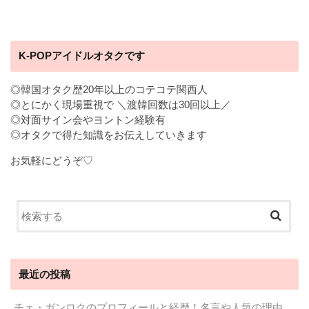
K-POPアイドルオタクです
◎韓国オタク歴20年以上のコテコテ関西人
◎とにかく現場重視で ＼渡韓回数は30回以上／
◎対面サイン会やヨントン経験有
◎オタクで得た知識をお伝えしていきます
お気軽にどうぞ♡
最近の投稿
チェ・ガンロクのプロフィールと経歴！名言や人気の理由