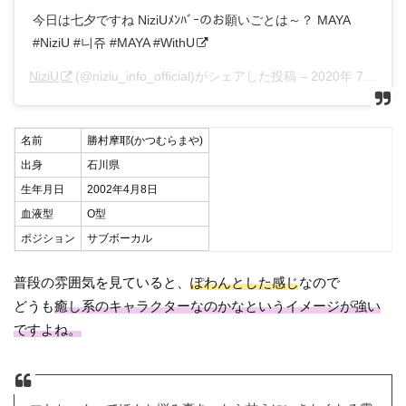
今日は七夕ですね NiziUﾒﾝﾊﾞｰのお願いごとは～？ MAYA
#NiziU #니쥬 #MAYA #WithU
NiziU
(@niziu_info_official)がシェアした投稿 –
2020年 7月月7日午前2時38分PDT
名前
勝村摩耶(かつむらまや)
出身
石川県
生年月日
2002年4月8日
血液型
O型
ポジション
サブボーカル
普段の雰囲気を見ていると、
ぽわんとした感じ
なので
どうも
癒し系のキャラクターなのかなというイメージが強い
ですよね。