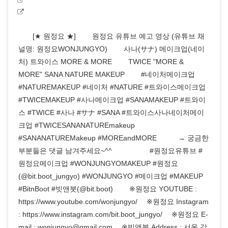
⠀ ⠀ [★ 원정요 ★] ⠀ ⠀ 원정요 유튜브 예고 영상 (유튜브 채
널명: 원정요WONJUNGYO) ⠀ ⠀ 사나(サナ) 메이크업(네이
처) 트와이스 MORE & MORE ⠀ ⠀ TWICE "MORE &
MORE" SANA NATURE MAKEUP ⠀ ⠀ #네이처메이크업
#NATUREMAKEUP #네이처 #NATURE #트와이스메이크업
#TWICEMAKEUP #사나메이크업 #SANAMAKEUP #트와이
스 #TWICE #사나 #サナ #SANA #트와이스사나네이처메이
크업 #TWICESANANATUREmakeup
#SANANATUREMakeup #MOREandMORE⠀ ⠀ ⠀ → 궁금한
부분들은 댓글 남겨주세요~^^ ⠀ ⠀ ⠀ ⠀ ⠀ #원정요유튜브 #
원정요메이크업 #WONJUNGYOMAKEUP #원정요
(@bit.boot_jungyo) #WONJUNGYO #메이크업 #MAKEUP
#BitnBoot #빗앤붓(@bit.boot) ⠀ ⠀ ※원정요 YOUTUBE :
https://www.youtube.com/wonjungyo/ ⠀ ※원정요 Instagram
: https://www.instagram.com/bit.boot_jungyo/ ⠀ ※원정요 E-
mail : wonjungyo@gmail.com ⠀ ※빗앤붓 Address : 서울 강