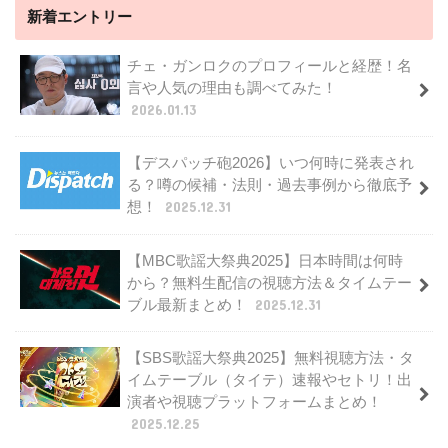
新着エントリー
チェ・ガンロクのプロフィールと経歴！名
言や人気の理由も調べてみた！
2026.01.13
【デスパッチ砲2026】いつ何時に発表され
る？噂の候補・法則・過去事例から徹底予
想！
2025.12.31
【MBC歌謡大祭典2025】日本時間は何時
から？無料生配信の視聴方法＆タイムテー
ブル最新まとめ！
2025.12.31
【SBS歌謡大祭典2025】無料視聴方法・タ
イムテーブル（タイテ）速報やセトリ！出
演者や視聴プラットフォームまとめ！
2025.12.25