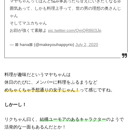
マヤちゃんってほんと悩み事あったら甘えにいきたくなる雰
囲気あって、しかも料理上手って、世の男の理想の奥さんじ
ゃん
そしてマユカちゃん
お顔が強くて素敵よ
pic.twitter.com/QmQR86I3Jp
— ⊠ hana⊠ (@makeyouhappyrio)
July 2, 2020
料理が趣味だというマヤちゃんは
休日のたびに、メンバーに料理をふるまうなど
めちゃくちゃ予想通りの女子じゃん！
って感じですね。
しかーし！
リクちゃん曰く、
結構ユーモアのあるキャラクター
のようで
活発的な一面もあるんだとか！