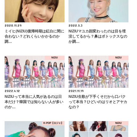
2020.11.29
2022.5.3
ミイヒ(NIZIU)復帰時期は紅白に間に
NIZIUマユカ顔変わったのは目を埋
合わない？どれくらいかかるのか
没してるから？鼻はボトックスなの
調…
か調…
NIZIU
NIZIU
2022.4.12
2021.11.19
NIZIUって本当に人気があるのは日
NIZIU生歌が下手くそだから口パク
本だけ？韓国では知らない人が多い
って本当？ひどいのはリオとアヤカ
のか…
なの？
K-POP【ヨジャ】
NIZIU