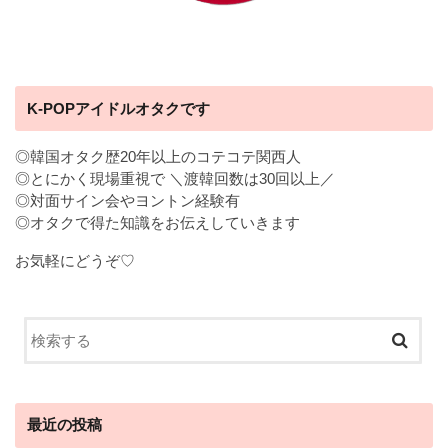
K-POPアイドルオタクです
◎韓国オタク歴20年以上のコテコテ関西人
◎とにかく現場重視で ＼渡韓回数は30回以上／
◎対面サイン会やヨントン経験有
◎オタクで得た知識をお伝えしていきます
お気軽にどうぞ♡
最近の投稿