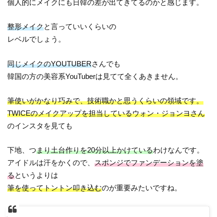
個人的にメイクにも日韓の差が出てきてるのかと感じます。
整形メイク
と言っていいくらいの
レベルでしょう。
同じメイクのYOUTUBER
さんでも
韓国の方の美容系YouTuberは見てて全くあきません。
筆使いがかなり巧みで、技術職かと思うくらいの領域です。
TWICEのメイクアップを担当しているウォン・ジョンヨさん
のインスタを見ても
下地、つ
まり土台作りを20分以上かけている
わけなんです。
アイドルは汗をかくので、
スポンジでファンデーションを塗
る
というよりは
筆を使ってトントン叩き込む
のが重要みたいですね。