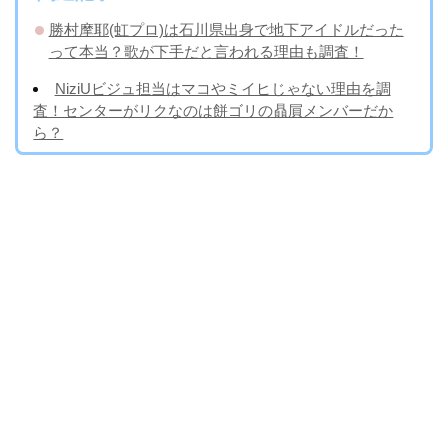
勝村摩耶(虹プロ)は石川県出身で地下アイドルだった
って本当？歌が下手だと言われる理由も調査！
NiziUビジュ担当はマコやミイヒじゃない理由を調
査！センターがリクなのは餅ゴリの贔屓メンバーだか
ら？