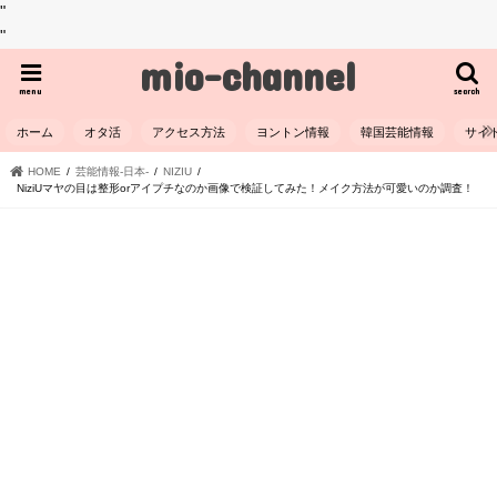
"
"
mio-channel
menu
search
ホーム
オタ活
アクセス方法
ヨントン情報
韓国芸能情報
サイ
HOME
芸能情報-日本-
NIZIU
NiziUマヤの目は整形orアイプチなのか画像で検証してみた！メイク方法が可愛いのか調査！