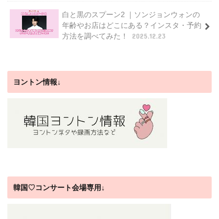
白と黒のスプーン2 ｜ソンジョンウォンの
年齢やお店はどこにある？インスタ・予約
方法を調べてみた！
2025.12.23
ヨントン情報↓
韓国♡コンサート会場専用↓