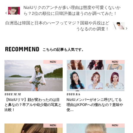
NiziUリクのアンチが多い理由は態度や可愛くないか
ら？2位の順位に日韓評価は違うのか調べてみた！
白洲迅は韓国と日本のハーフってマジ？国籍や兵役はど
うなるのか調査！
RECOMMEND
こちらの記事も人気です。
NIZIU
NIZIU
2022.12.12
2020.8.6
【NiziUリマ】顔が変わったのは目
NiziUメンバーがオンニ呼びしてる
と鼻なの？卒アルや幼少期の写真と
理由はKPOPへの憧れなの？意味や
比較！
使…
NIZIU
NIZIU