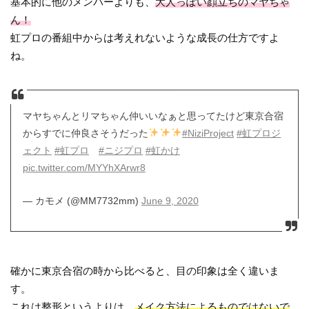
基本的に他のメンバーよりも、
大人っぽい顔立ちのマヤちゃ
ん！
虹プロの番組中からは考えれないような成長の仕方ですよ
ね。
マヤちゃんとリマちゃん仲いいなぁと思ってたけど東京合宿
からすでに仲良さそうだった
#NiziProject
#虹プロジ
ェクト
#虹プロ
#ニジプロ
#虹かけ
pic.twitter.com/MYYhXArwr8
— カモメ (@MM7732mm)
June 9, 2020
確かに東京合宿の時から比べると、目の印象は全く違いま
す。
これは整形というよりは、
メイク方法によるものではないで