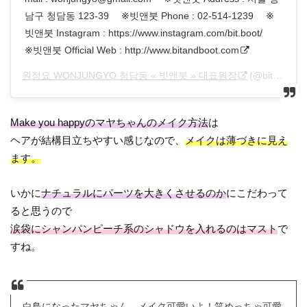
남구 청담동 123-39 ⠀ ※빗앤붓 Phone : 02-514-1239 ⠀ ※
빗앤붓 Instagram : https://www.instagram.com/bit.boot/ ⠀
※빗앤붓 Official Web : http://www.bitandboot.com
원정요 WONJUNGYO 청담동 « 빗앤붓 » 대표원장
(@bit.boot_jungyo)がシェアした投稿 –
Make you happyのマヤちゃんのメイク方法
は
ヘアが結構目立ちやすい感じなので、
メイクは薄づきに見え
ます。
いかに
ナチュラルにパーツを大きくさせるのか
にこだわって
ると思うので
涙袋にシャンパンピーチ系のシャドウを入れるのはマスト
で
すね。
白鳥になったマヤちゃん。メイク可愛いよ！笑めっちゃ可愛