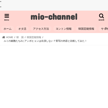
"
"
mio-channel
menu
search
ホーム
オタ活
アクセス方法
ヨントン情報
韓国芸能情報
サイ
HOME
韓 国
韓国芸能情報
ユミの細胞たち2にアンボヒョンは出演しない？実写の内容と比較してみた！