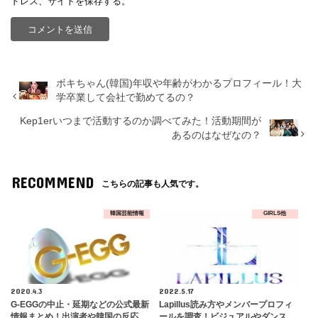
ドレス、サイトを保存する。
ボキちゃん(韓国)年収や年齢がわかるプロフィール！大
学卒業して会社で勤めてるの？
Kep1erいつまで活動するのか調べてみた！活動期間が
あるのはなぜなの？
RECOMMEND
こちらの記事も人気です。
韓国芸能情報
GIRLS他
2020.4.3
2022.5.17
G-EGGの中止・延期などの公式最新
Lapillus読み方やメンバープロフィ
情報まとめ！出演者や韓国の反応
ールを調査！ビジュアルやダンス