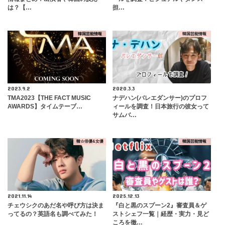
は？【…
担…
韓国芸能情報
韓国芸能情報
2023.9.2
2020.3.3
TMA2023【THE FACT MUSIC
ナデハン(バレエダンサー)のプロフ
AWARDS】タイムテーブ…
ィールを調査！日本旅行の彼女って
サムバ…
韓☆俳優&女優
韓国芸能情報
2021.11.14
2025.12.13
チェウシクのあだ名や呼び方は決ま
『白と黒のスプーン2』審査員＆ゲ
ってるの？英語名も調べてみた！
ストシェフ一覧｜経歴・実力・見ど
ころを徹…