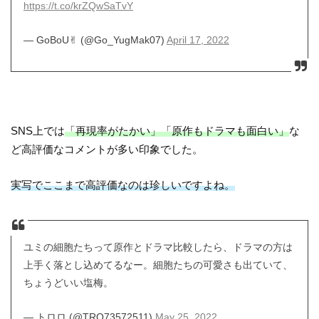
https://t.co/krZQwSaTvY
— GoBoU✌︎ (@Go_YugMak07)
April 17, 2022
SNS上では
「再現率がたかい」「原作もドラマも面白い」
な
ど高評価なコメントが多い印象でした。
実写でここまで高評価なのは珍しいですよね。
ユミの細胞たちって原作とドラマ比較したら、ドラマの方は
上手く落とし込めてるなー。細胞たちの可愛さも出ていて、
ちょうどいい塩梅。
— トロロ (@TRO73572511)
May 25, 2022