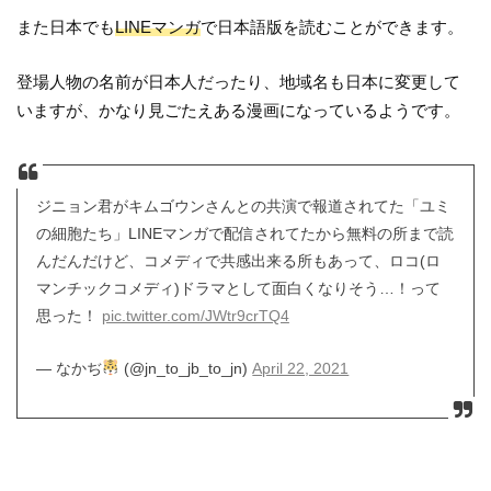
また日本でも
LINEマンガ
で日本語版を読むことができます。
登場人物の名前が日本人だったり、地域名も日本に変更して
いますが、かなり見ごたえある漫画になっているようです。
ジニョン君がキムゴウンさんとの共演で報道されてた「ユミ
の細胞たち」LINEマンガで配信されてたから無料の所まで読
んだんだけど、コメディで共感出来る所もあって、ロコ(ロ
マンチックコメディ)ドラマとして面白くなりそう…！って
思った！
pic.twitter.com/JWtr9crTQ4
— なかぢ
(@jn_to_jb_to_jn)
April 22, 2021