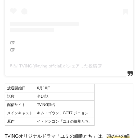
티빙 TVING(@tving.official)がシェアした投稿
放送開始日
6月10日
話数
全14話
配信サイト
TVING独占
メインキャスト
キム・ゴウン、GOT7 ジニョン
原作
イ・ドンゴン「ユミの細胞たち」
TVINGオリジナルドラマ「ユミの細胞たち」は、
頭の中の細