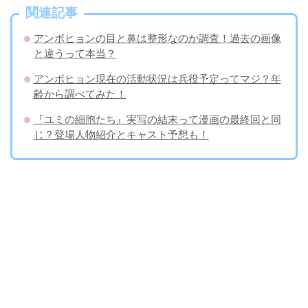
関連記事
アンボヒョンの目と鼻は整形なのか調査！過去の画像
と違うって本当？
アンボヒョン現在の活動状況は兵役予定ってマジ？年
齢から調べてみた！
『ユミの細胞たち』実写の結末って漫画の最終回と同
じ？登場人物紹介とキャスト予想も！