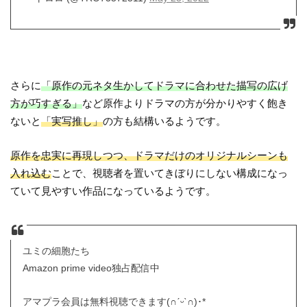
さらに
「原作の元ネタ生かしてドラマに合わせた描写の広げ
方が巧すぎる」
など原作よりドラマの方が分かりやすく飽き
ないと
「実写推し」
の方も結構いるようです。
原作を忠実に再現しつつ、ドラマだけのオリジナルシーンも
入れ込む
ことで、視聴者を置いてきぼりにしない構成になっ
ていて見やすい作品になっているようです。
ユミの細胞たち
Amazon prime video独占配信中
アマプラ会員は無料視聴できます(∩ˊᵕˋ∩)･*