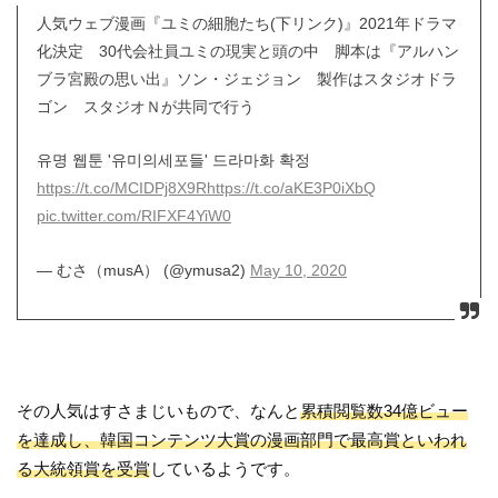
人気ウェブ漫画『ユミの細胞たち(下リンク)』2021年ドラマ
化決定 30代会社員ユミの現実と頭の中 脚本は『アルハン
ブラ宮殿の思い出』ソン・ジェジョン 製作はスタジオドラ
ゴン スタジオＮが共同で行う
유명 웹툰 '유미의세포들' 드라마화 확정
https://t.co/MCIDPj8X9R
https://t.co/aKE3P0iXbQ
pic.twitter.com/RIFXF4YiW0
— むさ（musA） (@ymusa2)
May 10, 2020
その人気はすさまじいもので、なんと
累積閲覧数34億ビュー
を達成し、韓国コンテンツ大賞の漫画部門で最高賞といわれ
る大統領賞を受賞
しているようです。