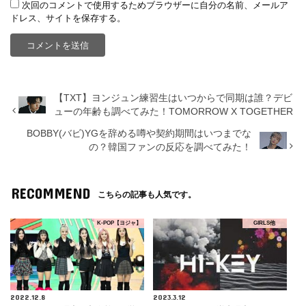
次回のコメントで使用するためブラウザーに自分の名前、メールア
ドレス、サイトを保存する。
【TXT】ヨンジュン練習生はいつからで同期は誰？デビ
ューの年齢も調べてみた！TOMORROW X TOGETHER
BOBBY(バビ)YGを辞める噂や契約期間はいつまでな
の？韓国ファンの反応を調べてみた！
RECOMMEND
こちらの記事も人気です。
K-POP【ヨジャ】
GIRLS他
2022.12.8
2023.3.12