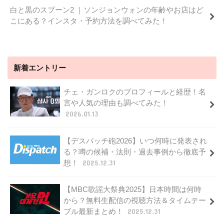
白と黒のスプーン2 ｜ソンジョンウォンの年齢やお店はど
こにある？インスタ・予約方法を調べてみた！
新着エントリー
チェ・ガンロクのプロフィールと経歴！名
言や人気の理由も調べてみた！
2026.01.13
【デスパッチ砲2026】いつ何時に発表され
る？噂の候補・法則・過去事例から徹底予
想！
2025.12.31
【MBC歌謡大祭典2025】日本時間は何時
から？無料生配信の視聴方法＆タイムテー
ブル最新まとめ！
2025.12.31