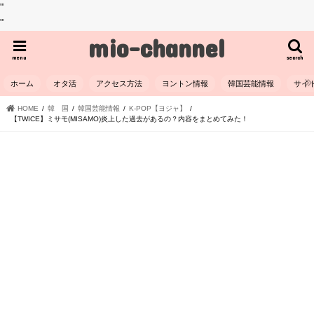
"
"
mio-channel
menu
search
ホーム
オタ活
アクセス方法
ヨントン情報
韓国芸能情報
サイ
HOME
韓 国
韓国芸能情報
K-POP【ヨジャ】
【TWICE】ミサモ(MISAMO)炎上した過去があるの？内容をまとめてみた！