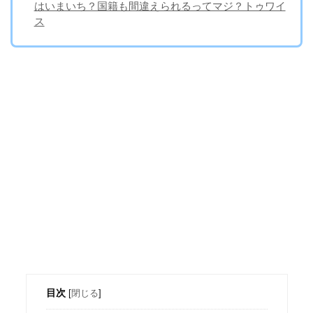
はいまいち？国籍も間違えられるってマジ？トゥワイ
ス
目次
[
閉じる
]