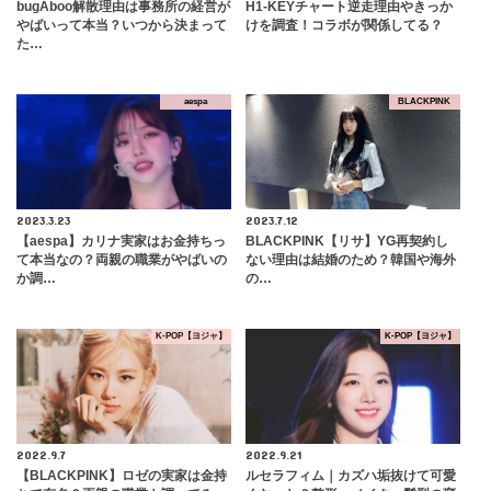
bugAboo解散理由は事務所の経営が
H1-KEYチャート逆走理由やきっか
やばいって本当？いつから決まって
けを調査！コラボが関係してる？
た…
aespa
BLACKPINK
2023.3.23
2023.7.12
【aespa】カリナ実家はお金持ちっ
BLACKPINK【リサ】YG再契約し
て本当なの？両親の職業がやばいの
ない理由は結婚のため？韓国や海外
か調…
の…
K-POP【ヨジャ】
K-POP【ヨジャ】
2022.9.7
2022.9.21
【BLACKPINK】ロゼの実家は金持
ルセラフィム｜カズハ垢抜けて可愛