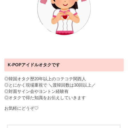
K-POPアイドルオタクです
◎韓国オタク歴20年以上のコテコテ関西人
◎とにかく現場重視で ＼渡韓回数は30回以上／
◎対面サイン会やヨントン経験有
◎オタクで得た知識をお伝えしていきます
お気軽にどうぞ♡