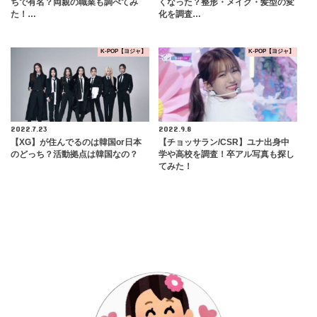
ちで有名？両親の職業も調べてみ
くなった？整形・メイク・髪型の変
た！…
化を調査…
K-POP【ヨジャ】
K-POP【ヨジャ】
2022.7.23
2022.9.8
【XG】が住んでるのは韓国or日本
【チョッサラン/CSR】ユナ出身中
のどっち？活動拠点は韓国なの？
学や高校を調査！卒アル写真も探し
てみた！