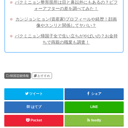
パクミニョン整形箇所は目と鼻以外にもあるの？ビフ
ォーアフターの差を調べてみた！
カンジョンヒョン(資産家)プロフィールや経歴！顔画
像やスンリと関係してヤバい？
パクミニョン帰国子女で生い立ちがやばいの？お金持
ちで両親の職業も調査！
韓国芸能情報
おすすめ
ツイート
シェア
はてブ
LINE
Pocket
feedly