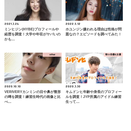
2021.3.26
2022.5.12
ミンヒジン(HYBE)プロフィールや
ホユンジン嫌われる理由は性格が問
経歴を調査！大学や年収がヤバいの
題なの？エピソードを調べてみた！
かも…
other
韓☆俳優&女優
2020.10.10
2020.3.30
VERIVERYカンミンの目や鼻が整形
キムドンヒ年齢や身長のプロフィー
の噂を調査！練習生時代の画像と比
ルを調査！JYP所属のアイドル練習
べ…
生って…