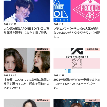
2021.12.30
2021.1.8
大久保波留(LAPONE BOYS)目の整
​プデュメンバーその後の人気が続か
形疑惑を調査してみた！日プ時代…
ないのはなぜ？IOIやワナワンで検証
し…
韓国芸能情報
韓国芸能情報
2022.8.29
2021.1.12
【女優】ユジュウンの訃報に韓国の
2021年韓国のデビュー予想をまとめ
反応を調べてみた！理由や詳細もま
てみた！SM・JYPはボーイズや
とめてみた！
YG…
韓国芸能情報
GIRLS他