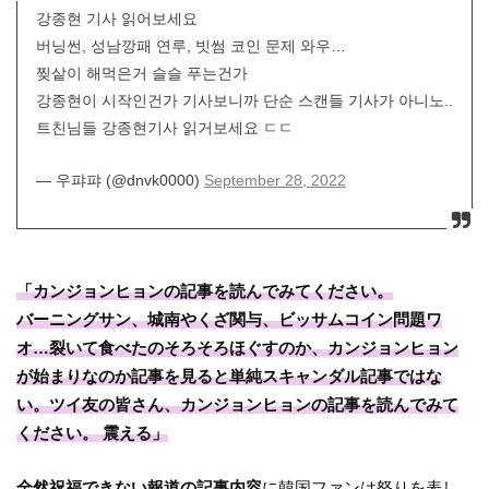
강종현 기사 읽어보세요
버닝썬, 성남깡패 연루, 빗썸 코인 문제 와우…
찢샅이 해먹은거 슬슬 푸는건가
강종현이 시작인건가 기사보니까 단순 스캔들 기사가 아니노..
트친님들 강종현기사 읽거보세요 ㄷㄷ
— 우퍄퍄 (@dnvk0000)
September 28, 2022
「カンジョンヒョンの記事を読んでみてください。
バーニングサン、城南やくざ関与、ビッサムコイン問題ワ
オ…裂いて食べたのそろそろほぐすのか、カンジョンヒョン
が始まりなのか記事を見ると単純スキャンダル記事ではな
い。ツイ友の皆さん、カンジョンヒョンの記事を読んでみて
ください。 震える」
全然祝福できない報道の記事内容
に韓国ファンは怒りを表し