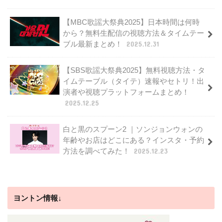
【MBC歌謡大祭典2025】日本時間は何時
から？無料生配信の視聴方法＆タイムテー
ブル最新まとめ！
2025.12.31
【SBS歌謡大祭典2025】無料視聴方法・タ
イムテーブル（タイテ）速報やセトリ！出
演者や視聴プラットフォームまとめ！
2025.12.25
白と黒のスプーン2 ｜ソンジョンウォンの
年齢やお店はどこにある？インスタ・予約
方法を調べてみた！
2025.12.23
ヨントン情報↓