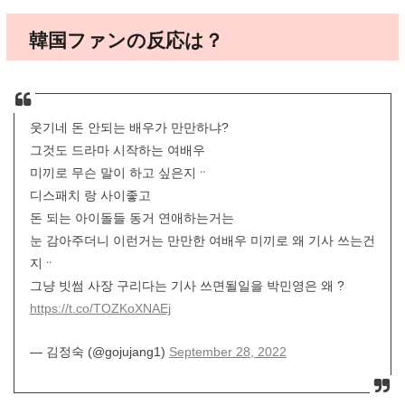
韓国ファンの反応は？
웃기네 돈 안되는 배우가 만만하냐?
그것도 드라마 시작하는 여배우
미끼로 무슨 말이 하고 싶은지ᆢ
디스패치 랑 사이좋고
돈 되는 아이돌들 동거 연애하는거는
눈 감아주더니 이런거는 만만한 여배우 미끼로 왜 기사 쓰는건
지ᆢ
그냥 빗썸 사장 구리다는 기사 쓰면될일을 박민영은 왜 ?
https://t.co/TOZKoXNAEj
— 김정숙 (@gojujang1)
September 28, 2022