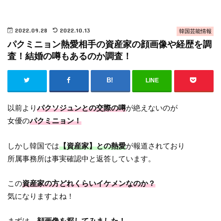
2022.09.28
2022.10.13
韓国芸能情報
パクミニョン熱愛相手の資産家の顔画像や経歴を調
査！結婚の噂もあるのか調査！
LINE
以前より
パクソジュンとの交際の噂
が絶えないのが
女優の
パクミニョン！
しかし韓国では
【資産家】との熱愛
が報道されており
所属事務所は事実確認中と返答しています。
この
資産家の方どれくらいイケメンなのか？
気になりますよね！
まずは、
顔画像を探してみました！