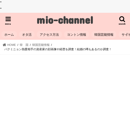
"
"
mio-channel
menu
search
ホーム
オタ活
アクセス方法
ヨントン情報
韓国芸能情報
サイ
HOME
韓 国
韓国芸能情報
パクミニョン熱愛相手の資産家の顔画像や経歴を調査！結婚の噂もあるのか調査！