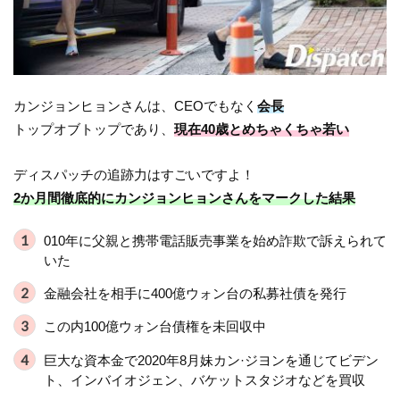
カンジョンヒョンさんは、CEOでもなく
会長
トップオブトップであり、
現在40歳とめちゃくちゃ若い
ディスパッチの追跡力はすごいですよ！
2か月間徹底的にカンジョンヒョンさんをマークした結果
010年に父親と携帯電話販売事業を始め詐欺で訴えられて
いた
金融会社を相手に400億ウォン台の私募社債を発行
この内100億ウォン台債権を未回収中
巨大な資本金で2020年8月妹カン·ジヨンを通じてビデン
ト、インバイオジェン、バケットスタジオなどを買収