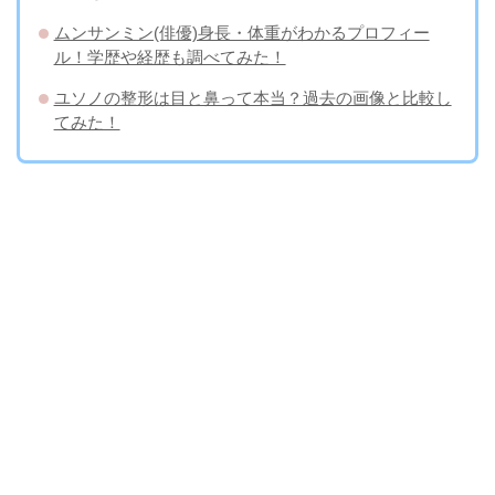
ムンサンミン(俳優)身長・体重がわかるプロフィー
ル！学歴や経歴も調べてみた！
ユソノの整形は目と鼻って本当？過去の画像と比較し
てみた！