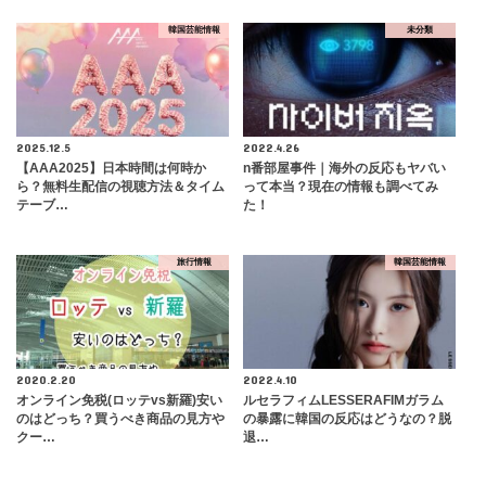
韓国芸能情報
未分類
2025.12.5
2022.4.26
【AAA2025】日本時間は何時か
n番部屋事件｜海外の反応もヤバい
ら？無料生配信の視聴方法＆タイム
って本当？現在の情報も調べてみ
テーブ…
た！
旅行情報
韓国芸能情報
2020.2.20
2022.4.10
オンライン免税(ロッテvs新羅)安い
ルセラフィムLESSERAFIMガラム
のはどっち？買うべき商品の見方や
の暴露に韓国の反応はどうなの？脱
クー…
退…