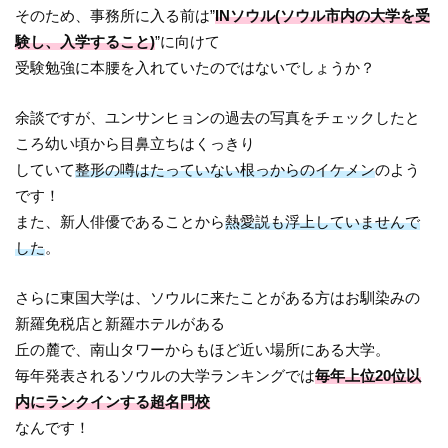
そのため、事務所に入る前は”
INソウル(ソウル市内の大学を受
験し、入学すること)
”に向けて
受験勉強に本腰を入れていたのではないでしょうか？
余談ですが、ユンサンヒョンの過去の写真をチェックしたと
ころ幼い頃から目鼻立ちはくっきり
していて
整形の噂はたっていない根っからのイケメン
のよう
です！
また、新人俳優であることから
熱愛説も浮上していませんで
した
。
さらに東国大学は、ソウルに来たことがある方はお馴染みの
新羅免税店と新羅ホテルがある
丘の麓で、南山タワーからもほど近い場所にある大学。
毎年発表されるソウルの大学ランキングでは
毎年上位20位以
内にランクインする超名門校
なんです！