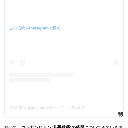
この投稿をInstagramで見る
윤상현(@hyunyuned)がシェアした投稿
続いて、
ユンサンヒョン(若手俳優)の経歴
についてみていきま