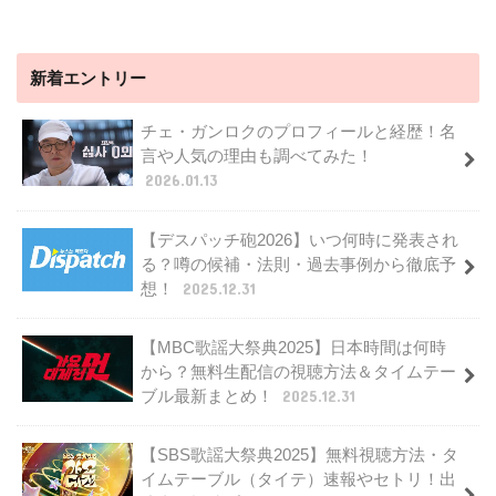
新着エントリー
チェ・ガンロクのプロフィールと経歴！名
言や人気の理由も調べてみた！
2026.01.13
【デスパッチ砲2026】いつ何時に発表され
る？噂の候補・法則・過去事例から徹底予
想！
2025.12.31
【MBC歌謡大祭典2025】日本時間は何時
から？無料生配信の視聴方法＆タイムテー
ブル最新まとめ！
2025.12.31
【SBS歌謡大祭典2025】無料視聴方法・タ
イムテーブル（タイテ）速報やセトリ！出