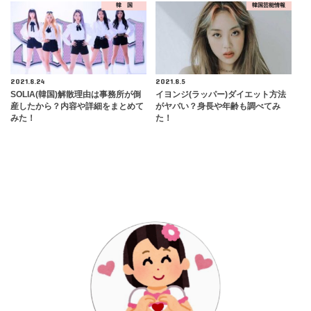
韓 国
韓国芸能情報
2021.8.24
2021.8.5
SOLIA(韓国)解散理由は事務所が倒
イヨンジ(ラッパー)ダイエット方法
産したから？内容や詳細をまとめて
がヤバい？身長や年齢も調べてみ
みた！
た！