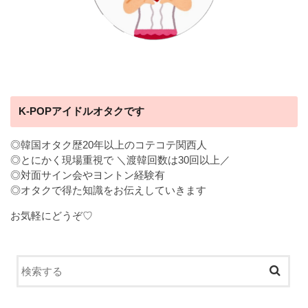
K-POPアイドルオタクです
◎韓国オタク歴20年以上のコテコテ関西人
◎とにかく現場重視で ＼渡韓回数は30回以上／
◎対面サイン会やヨントン経験有
◎オタクで得た知識をお伝えしていきます
お気軽にどうぞ♡