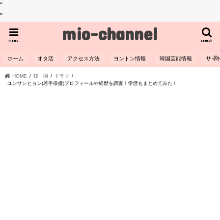
"
"
mio-channel
menu
search
ホーム
オタ活
アクセス方法
ヨントン情報
韓国芸能情報
サイ
HOME
韓 国
ドラマ
ユンサンヒョン(若手俳優)プロフィールや経歴を調査！学歴もまとめてみた！