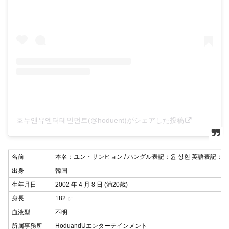
호두앤유엔터테인먼트(@hoduent)がシェアした投稿
名前
本名：ユン・サンヒョン / ハングル表記：윤 상현 英語表記：Yoon 
出身
韓国
生年月日
2002 年 4 月 8 日 (満20歳)
身長
182 ㎝
血液型
不明
所属事務所
HoduandUエンターテインメント