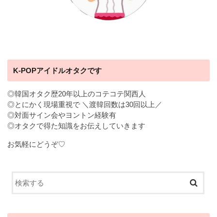
K-POPアイドルオタクです
◎韓国オタク歴20年以上のコテコテ関西人
◎とにかく現場重視で ＼渡韓回数は30回以上／
◎対面サイン会やヨントン経験有
◎オタクで得た知識をお伝えしていきます
お気軽にどうぞ♡