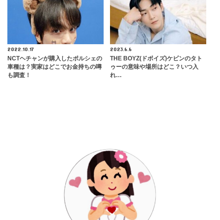
2022.10.17
2023.6.6
NCTヘチャンが購入したポルシェの
THE BOYZ(ドボイズ)ケビンのタト
車種は？実家はどこでお金持ちの噂
ゥーの意味や場所はどこ？いつ入
も調査！
れ…