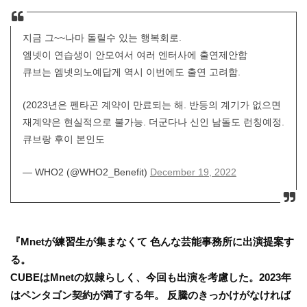
지금 그~~나마 돌릴수 있는 행복회로.
엠넷이 연습생이 안모여서 여러 엔터사에 출연제안함
큐브는 엠넷의노예답게 역시 이번에도 출연 고려함.
(2023년은 펜타곤 계약이 만료되는 해. 반등의 계기가 없으면
재계약은 현실적으로 불가능. 더군다나 신인 남돌도 런칭예정.
큐브랑 후이 본인도
— WHO2 (@WHO2_Benefit)
December 19, 2022
『Mnetが練習生が集まなくて 色んな芸能事務所に出演提案す
る。
CUBEはMnetの奴隷らしく、今回も出演を考慮した。2023年
はペンタゴン契約が満了する年。 反騰のきっかけがなければ