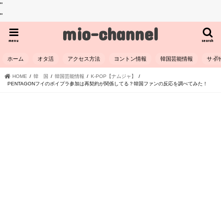
"
"
mio-channel
menu
search
ホーム
オタ活
アクセス方法
ヨントン情報
韓国芸能情報
サイ
HOME
韓 国
韓国芸能情報
K-POP【ナムジャ】
PENTAGONフイのボイプラ参加は再契約が関係してる？韓国ファンの反応を調べてみた！