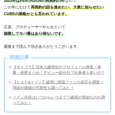
2023年はPENTAGONの再契約の年
なので
この年にむけて
再契約の話を進めたい、大衆に知らせたい
CUBEの策略かとも言われています。
正直、プロデューサーやらせといて
除隊してサバ番はあり得ないです。
最後まで読んで頂きありがとうございます。
関連記事
【ボイプラ】日本人練習生のプロフィール身長・体
重・経歴まとめ！デビュー組や日プ出身者も多いの？
【ヒョナ&イドン】破局に韓国ファンの反応を調査！
理由や復縁の可能性も調べてみた！
イドン兵役はいつからいつまで？破局の理由なのか調
べてみた！