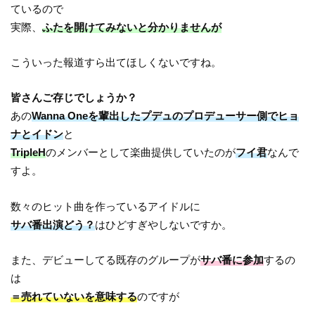
ているので
実際、
ふたを開けてみないと分かりませんが
こういった報道すら出てほしくないですね。
皆さんご存じでしょうか？
あの
Wanna Oneを輩出したプデュのプロデューサー側でヒョ
ナとイドン
と
TripleH
のメンバーとして楽曲提供していたのが
フイ君
なんで
すよ。
数々のヒット曲を作っているアイドルに
サバ番出演どう？
はひどすぎやしないですか。
また、デビューしてる既存のグループが
サバ番に参加
するの
は
＝売れていないを意味する
のですが