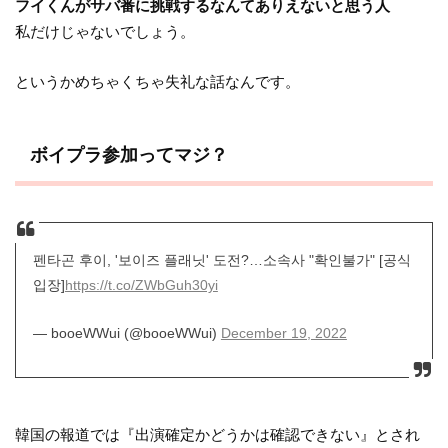
フイくんがサバ番に挑戦するなんてありえないと思う人
私だけじゃないでしょう。
というかめちゃくちゃ失礼な話なんです。
ボイプラ参加ってマジ？
펜타곤 후이, '보이즈 플래닛' 도전?…소속사 "확인불가" [공식
입장]
https://t.co/ZWbGuh30yi
— booeWWui (@booeWWui)
December 19, 2022
韓国の報道では『出演確定かどうかは確認できない』とされ