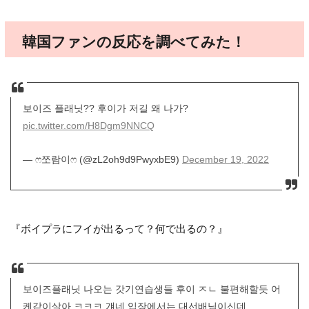
韓国ファンの反応を調べてみた！
보이즈 플래닛?? 후이가 저길 왜 나가?
pic.twitter.com/H8Dgm9NNCQ
— ෆ쪼람이ෆ (@zL2oh9d9PwyxbE9)
December 19, 2022
『ボイプラにフイが出るって？何で出るの？』
보이즈플래닛 나오는 갓기연습생들 후이 ㅈㄴ 불편해할듯 어
케같이살아 ㅋㅋㅋ 걔네 입장에서는 대선배님이신데