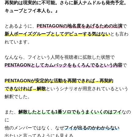
再契約は現実的に不可能。さらに新人ナムドルも発売予定。
キューブとフイ本人も。』
とあるように、
PENTAGONの地名度をあげるための出演
で
新人ボーイズグループとしてデビューする気はない
とも言わ
れています。
なんなら、フイという人間を視聴者に拡散した状態で
PENTAGONとしてカムバックをもくろんでるという内容
で
PENTAGONが安定的な活動を再開できれば→再契約
できなければ→解散
というシナリオが用意されているという
解釈でした。
また、
解散したとしても1番ソロでもうまくいくのはフイ
なの
に
他のメンバーではなく、なぜ
フイが出るのかわからない
出たいと言ってるようにも見える