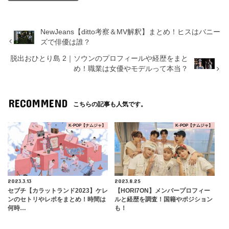
NewJeans【ditto考察＆MV解釈】まとめ！ヒスはバニー
ズで俳優は誰？
脱出おひとり島 2｜ソウンのプロフィールや経歴をまと
め！職業は女優やモデルって本当？
RECOMMEND
こちらの記事も人気です。
K-POP【ナムジャ】
K-POP【ナムジャ】
2023.3.13
2023.8.25
セブチ【カラットランド2023】ケレ
【HORI7ON】メンバープロフィー
ンのセトリやレポをまとめ！時間は
ルと経歴を調査！国籍やポジション
何時…
も！