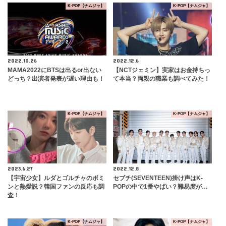
K-POP【ナムジャ】
K-POP【ナムジャ】
2022.10.26
2022.12.6
MAMA2022にBTSは出るor出ない
【NCTジェミン】実家はお金持ちっ
どっち？出演者発表が遅い理由も！
て本当？両親の職業も調べてみた！
K-POP【ナムジャ】
K-POP【ナムジャ】
2023.6.27
2022.12.8
【宇宙少女】ルダとゴルチャのボミ
セブチ(SEVENTEEN)掛け声はK-
ンと熱愛説？韓国ファンの反応も調
POPの中で1番やばい？難易度が…
査！
K-POP【ナムジャ】
K-POP【ナムジャ】