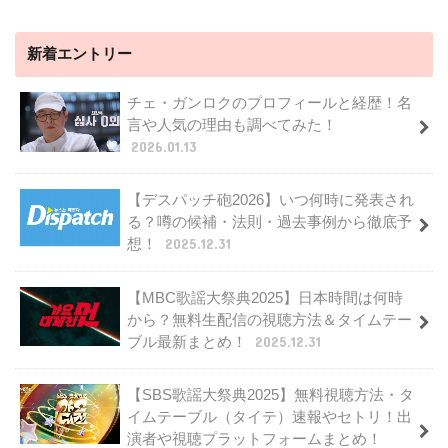
新着エントリー
チェ・ガンロクのプロフィールと経歴！名
言や人気の理由も調べてみた！
2026.01.13
【デスパッチ砲2026】いつ何時に発表され
る？噂の候補・法則・過去事例から徹底予
想！
2025.12.31
【MBC歌謡大祭典2025】日本時間は何時
から？無料生配信の視聴方法＆タイムテー
ブル最新まとめ！
2025.12.31
【SBS歌謡大祭典2025】無料視聴方法・タ
イムテーブル（タイテ）速報やセトリ！出
演者や視聴プラットフォームまとめ！