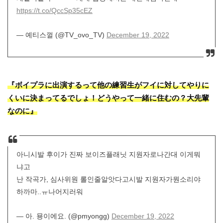
https://t.co/QccSp35cEZ
— 예티스껄 (@TV_ovo_TV)
December 19, 2022
『ボイプラに出演するって他の練習生がフイに対してやりに
くいに決まってるでしょ！どうやって一緒に住むの？大先輩
なのに』
아니시발 후이가 진짜 보이즈플래닛 지원자로나간대 이게뭐
냐고
난 작곡가, 심사위원 롤인줄알앗다고시발 지원자가뭔소리야
하까마..ㅠ나어지러워
— 아. 묭이에요. (@pmyongg)
December 19, 2022