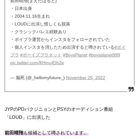
前田晴翔(まえだはると)
・日本出身
・2004.11.16生まれ
・LOUDに出演し惜しくも脱落
・クラシックバレエ経験あり
・ボイプラ運営からインスタをフォローされていた
・個人インスタを消したため出演すると噂されている
#ボイ
プラ
#ボーイズプラネット
#BoysPlanet
#boysplanet999
pic.twitter.com/KHmujEIh2e
— 脳死 (@_hellomyfuture_)
November 25, 2022
JYPのPDパクジニョンとPSYのオーディション番組
「LOUD」に出演した
前田晴翔
も候補として噂されています。