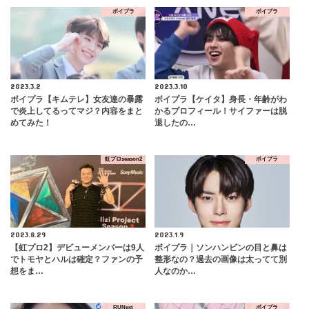
ボイプラ
ボイプラ
2023.3.2
2023.3.10
ボイプラ【キムテレ】女友達の暴露
ボイプラ【ケイタ】身長・年齢がわ
で炎上してるってマジ？内容をまと
かるプロフィール！サイファーは脱
めてみた！
退したの…
虹プロseason2
ボイプラ
2023.8.29
2023.1.9
【虹プロ2】デビューメンバーは9人
ボイプラ｜ソンハンビンの目と鼻は
でトモヤとハルは確定？ファンの予
整形なの？過去の画像は太ってて別
想をま…
人なのか…
RUNext
ボイプラ