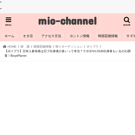
"
"
mio-channel
menu
search
ホーム
オタ活
アクセス方法
ヨントン情報
韓国芸能情報
サイ
HOME
韓 国
韓国芸能情報
韓☆オーディション
ボイプラ
【ボイプラ】日本人参加者は日プ出身者が多いって本当？ラポボやLOUD出身者もいるのか調
査！BoysPlanet