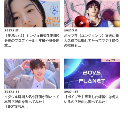
2023.6.27
2023.3.15
【RUNext?】ミンジュ練習生期間や
ボイプラ【ユンジョンウ】過去に新
身長のプロフィール！年齢や身長体
大久保で活動してたってマジ？順位
重…
の推移も…
ボイプラ
ボイプラ
2023.2.28
2023.1.25
イダウル韓国人気や評価が低いって
【ボイプラ】辞退した練習生は何人
本当？理由を調べてみた！
いるの？理由も調べてみた！
【BOYSPLA…