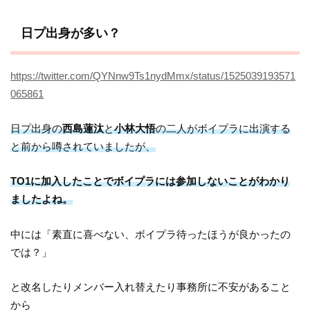
日プ出身が多い？
https://twitter.com/QYNnw9Ts1nydMmx/status/1525039193571
065861
日プ出身の
西島蓮汰
と
小林大悟
の二人がボイプラに出演する
と前から噂されていましたが、
TO1に加入したことでボイプラには参加しないことがわかり
ましたよね。
中には「素直に喜べない、ボイプラ待ったほうが良かったの
では？」
と改名したりメンバー入れ替えたり事務所に不安があること
から