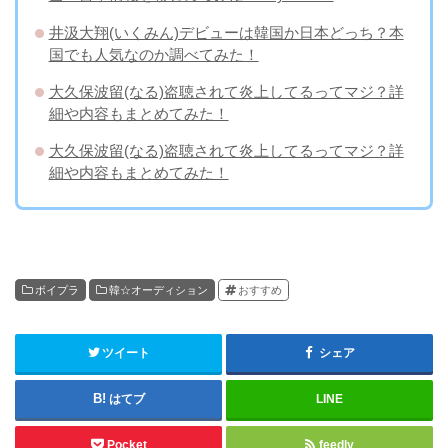
井汲大翔(いくみん)デビューは韓国か日本どっち？本
国でも人気なのか調べてみた！
大久保波留(なる)盗聴されて炎上してるってマジ？詳
細や内容もまとめてみた！
大久保波留(なる)盗聴されて炎上してるってマジ？詳
細や内容もまとめてみた！
ボイプラ
韓☆オーディション
おすすめ
ツイート
シェア
はてブ
LINE
Pocket
feedly