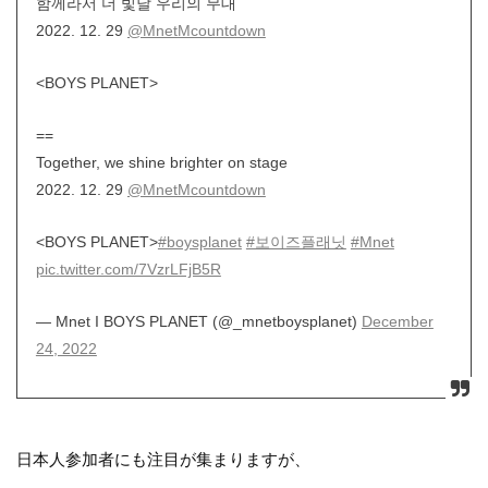
함께라서 더 빛날 우리의 무대
2022. 12. 29
@MnetMcountdown
<BOYS PLANET>
==
Together, we shine brighter on stage
2022. 12. 29
@MnetMcountdown
<BOYS PLANET>
#boysplanet
#보이즈플래닛
#Mnet
pic.twitter.com/7VzrLFjB5R
— Mnet I BOYS PLANET (@_mnetboysplanet)
December
24, 2022
日本人参加者にも注目が集まりますが、