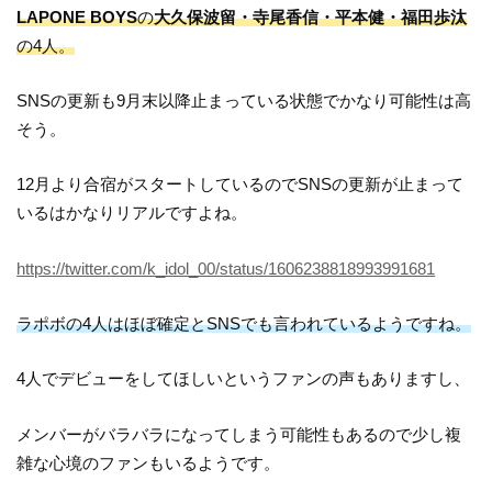
LAPONE BOYS
の
大久保波留・寺尾香信・平本健・福田歩汰
の4人。
SNSの更新も9月末以降止まっている状態でかなり可能性は高
そう。
12月より合宿がスタートしているのでSNSの更新が止まって
いるはかなりリアルですよね。
https://twitter.com/k_idol_00/status/1606238818993991681
ラポボの4人はほぼ確定とSNSでも言われているようですね。
4人でデビューをしてほしいというファンの声もありますし、
メンバーがバラバラになってしまう可能性もあるので少し複
雑な心境のファンもいるようです。