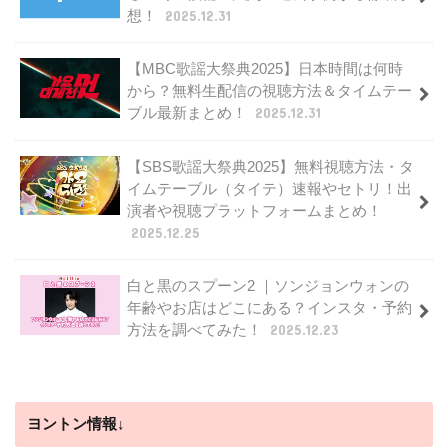
想！
2025.12.31
【MBC歌謡大祭典2025】日本時間は何時
から？無料生配信の視聴方法＆タイムテー
ブル最新まとめ！
2025.12.31
【SBS歌謡大祭典2025】無料視聴方法・タ
イムテーブル（タイテ）速報やセトリ！出
演者や視聴プラットフォームまとめ！
2025.12.25
白と黒のスプーン2 ｜ソンジョンウォンの
年齢やお店はどこにある？インスタ・予約
方法を調べてみた！
2025.12.23
ヨントン情報↓