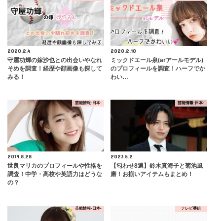
2020.2.4
2020.2.10
守屋功輝の嫁沙也との出会いやなれ
ミックドエール泉(arアールモデル)
そめを調査！経歴や顔画像も探して
のプロフィールを調査！ハーフでか
みる！
わい…
芸能情報-日本-
芸能情報-日本-
2019.8.28
2023.5.2
世良マリカのプロフィールや性格を
【匂わせ8選】鈴木真海子と菊池風
調査！中学・高校や英語力はどうな
磨！お揃いアイテムもまとめ！
の？
芸能情報-日本-
テレビ番組