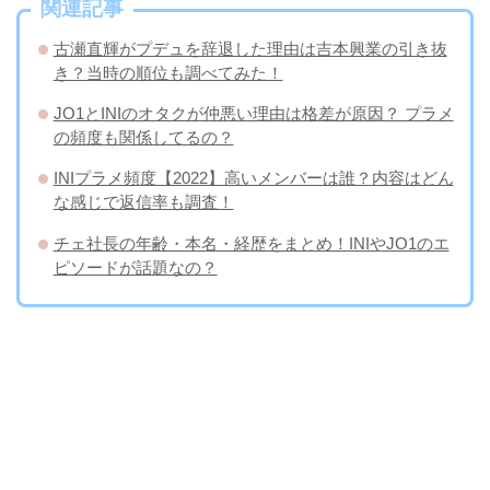
関連記事
古瀬直輝がプデュを辞退した理由は吉本興業の引き抜
き？当時の順位も調べてみた！
JO1とINIのオタクが仲悪い理由は格差が原因？ プラメ
の頻度も関係してるの？
INIプラメ頻度【2022】高いメンバーは誰？内容はどん
な感じで返信率も調査！
チェ社長の年齢・本名・経歴をまとめ！INIやJO1のエ
ピソードが話題なの？