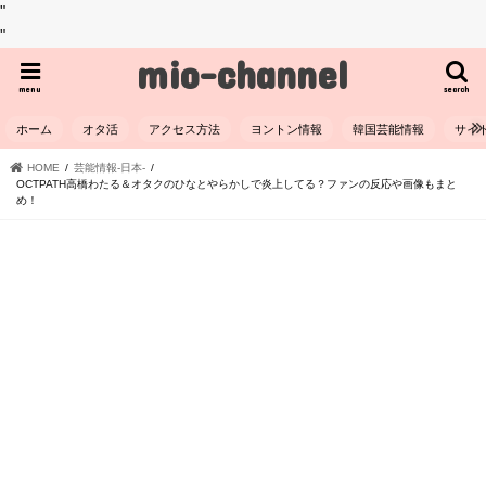
"
"
mio-channel
menu
search
ホーム
オタ活
アクセス方法
ヨントン情報
韓国芸能情報
サイ
HOME
芸能情報-日本-
OCTPATH高橋わたる＆オタクのひなとやらかしで炎上してる？ファンの反応や画像もまと
め！