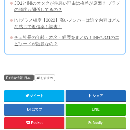
JO1とINIのオタクが仲悪い理由は格差が原因？ プラメ
の頻度も関係してるの？
INIプラメ頻度【2022】高いメンバーは誰？内容はどん
な感じで返信率も調査！
チェ社長の年齢・本名・経歴をまとめ！INIやJO1のエ
ピソードが話題なの？
芸能情報-日本-
おすすめ
ツイート
シェア
はてブ
LINE
Pocket
feedly