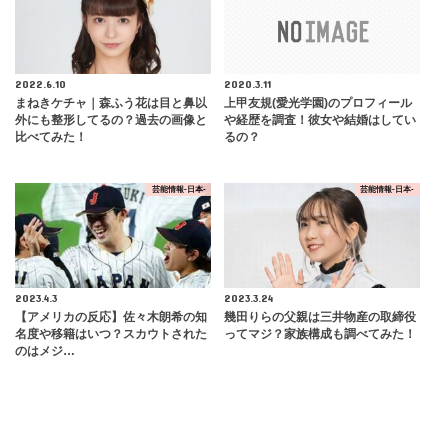
2022.6.10
2020.3.11
まねきケチャ｜森ふう花は目と鼻以
上甲友規(愛光学園)のプロフィール
外にも整形してるの？過去の画像と
や経歴を調査！彼女や結婚はしてい
比べてみた！
るの？
芸能情報-日本-
芸能情報-日本-
2023.4.3
2023.3.24
【アメリカの反応】佐々木朗希の知
幾田りらの父親は三井物産の取締役
名度や移籍はいつ？スカウトされた
ってマジ？家族構成も調べてみた！
のはメジ…