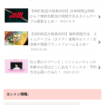
【MBC歌謡大祭典2025】日本時間は何時
から？無料生配信の視聴方法＆タイムテー
ブル最新まとめ！
2025.12.31
【SBS歌謡大祭典2025】無料視聴方法・タ
イムテーブル（タイテ）速報やセトリ！出
演者や視聴プラットフォームまとめ！
2025.12.25
白と黒のスプーン2 ｜ソンジョンウォンの
年齢やお店はどこにある？インスタ・予約
方法を調べてみた！
2025.12.23
ヨントン情報↓