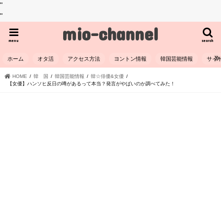
"
"
mio-channel
menu
search
ホーム
オタ活
アクセス方法
ヨントン情報
韓国芸能情報
サイ
HOME
韓 国
韓国芸能情報
韓☆俳優&女優
【女優】ハンソヒ反日の噂があるって本当？発言がやばいのか調べてみた！