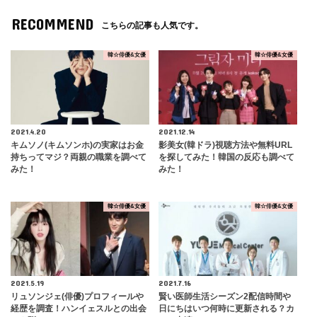
RECOMMEND
こちらの記事も人気です。
韓☆俳優&女優
韓☆俳優&女優
2021.4.20
2021.12.14
キムソノ(キムソンホ)の実家はお金
影美女(韓ドラ)視聴方法や無料URL
持ちってマジ？両親の職業を調べて
を探してみた！韓国の反応も調べて
みた！
みた！
韓☆俳優&女優
韓☆俳優&女優
2021.5.19
2021.7.16
リュソンジェ(俳優)プロフィールや
賢い医師生活シーズン2配信時間や
経歴を調査！ハンイェスルとの出会
日にちはいつ何時に更新される？カ