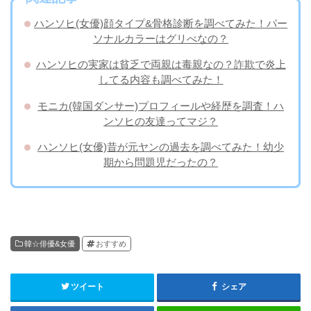
ハンソヒ(女優)顔タイプ&骨格診断を調べてみた！パー
ソナルカラーはグリべなの？
ハンソヒの実家は貧乏で両親は毒親なの？詐欺で炎上
してる内容も調べてみた！
モニカ(韓国ダンサー)プロフィールや経歴を調査！ハ
ンソヒの友達ってマジ？
ハンソヒ(女優)昔が元ヤンの過去を調べてみた！幼少
期から問題児だったの？
韓☆俳優&女優
おすすめ
ツイート
シェア