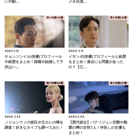
いや馴…
メオ出演…
韓☆俳優&女優
韓☆俳優&女優
2023.3.13
2022.9.11
チョンソンイル(俳優)プロフィール
イサンボ(俳優)プロフィールと経歴
や経歴をまとめ！国籍や結婚して子
をまとめ！過去にも問題があった
供はい…
の？【江…
韓☆俳優&女優
韓☆俳優&女優
2022.3.25
2023.6.20
ノジョンウィの彼氏や元カレの噂を
【歴代彼女】パクソジュン交際や熱
調査！好きなタイプも調べてみた！
愛の噂の女性7人！仲良しの女優も
まとめ！