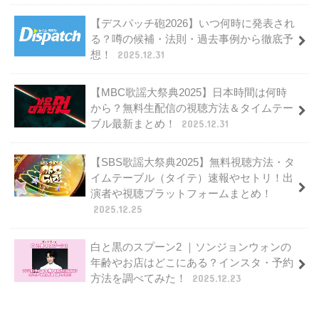
【デスパッチ砲2026】いつ何時に発表され
る？噂の候補・法則・過去事例から徹底予
想！
2025.12.31
【MBC歌謡大祭典2025】日本時間は何時
から？無料生配信の視聴方法＆タイムテー
ブル最新まとめ！
2025.12.31
【SBS歌謡大祭典2025】無料視聴方法・タ
イムテーブル（タイテ）速報やセトリ！出
演者や視聴プラットフォームまとめ！
2025.12.25
白と黒のスプーン2 ｜ソンジョンウォンの
年齢やお店はどこにある？インスタ・予約
方法を調べてみた！
2025.12.23