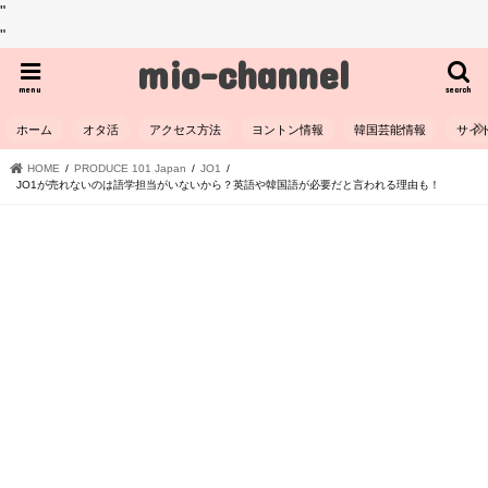
"
"
mio-channel
menu
search
ホーム
オタ活
アクセス方法
ヨントン情報
韓国芸能情報
サイ
HOME
PRODUCE 101 Japan
JO1
JO1が売れないのは語学担当がいないから？英語や韓国語が必要だと言われる理由も！