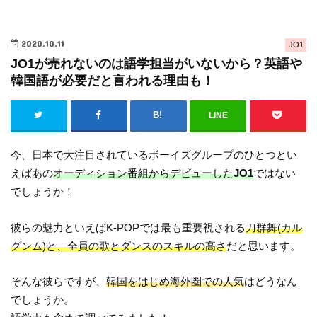
2020.10.11
JO1
JO1が売れないのは語学担当がいないから？英語や
韓国語が必要だと言われる理由も！
LINE
今、日本で大注目されているボーイズグループのひとつとい
えばあの
オーディション番組からデビューした
JO1
ではない
でしょうか！
彼らの魅力といえばK-POPでは最も重要視される
刀群舞(カル
グンム)と、全員の歌とダンスのスキルの高さ
だと思います。
そんな彼らですが、
韓国をはじめ海外圏での人気
はどうなん
でしょうか。