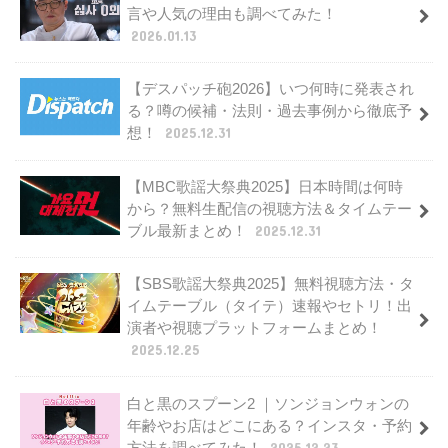
言や人気の理由も調べてみた！
2026.01.13
【デスパッチ砲2026】いつ何時に発表され
る？噂の候補・法則・過去事例から徹底予
想！
2025.12.31
【MBC歌謡大祭典2025】日本時間は何時
から？無料生配信の視聴方法＆タイムテー
ブル最新まとめ！
2025.12.31
【SBS歌謡大祭典2025】無料視聴方法・タ
イムテーブル（タイテ）速報やセトリ！出
演者や視聴プラットフォームまとめ！
2025.12.25
白と黒のスプーン2 ｜ソンジョンウォンの
年齢やお店はどこにある？インスタ・予約
方法を調べてみた！
2025.12.23