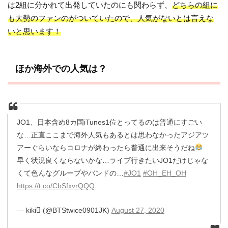
は2組に分かれて出発していたのにも関わらず、
どちらの組に
も大勢のファンのがついていたので、人気がないとは言えな
いと思います！
ほか海外での人気は？
JO1、日本含め8カ国iTunes1位とってるのは普通にすごい
な…正直ここまで海外人気もあるとは思わなかったアジアツ
アーぐらいならコロナが終わったら普通に出来そうだね
早く状況良くならないかな…ライブ行きたいJO1だけじゃな
くて色んなグループやバンドの…
#JO1
#OH_EH_OH
https://t.co/CbSfxvrQQQ
— kiki (@BTStwice0901JK)
August 27, 2020