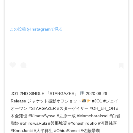
この投稿をInstagramで見る
JO1 2ND SINGLE 『STARGAZER』
2020.08.26
Release ジャケット撮影オフショット
#JO1 #ジェイ
オーワン #STARGAZER #スターゲイザー #OH_EH_OH #
木全翔也 #KimataSyoya #豆原一成 #MameharaIssei #白岩
瑠姫 #ShiroiwaRuki #與那城奨 #YonashiroSho #河野純喜
#KonoJunki #大平祥生 #OhiraShosei #佐藤景瑚