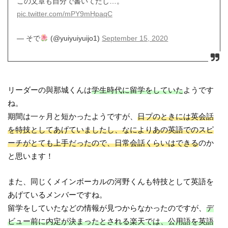
この文章も自分で書いてたし…。
pic.twitter.com/mPY9mHpaqC
— そで
(@yuiyuiyuijo1)
September 15, 2020
リーダーの與那城くんは
学生時代に留学をしていた
ようです
ね。
期間は一ヶ月と短かったようですが、
日プのときには英会話
を特技としてあげていましたし、なによりあの英語でのスピ
ーチがとても上手だったので、日常会話くらいはできる
のか
と思います！
また、同じくメインボーカルの河野くんも特技として英語を
あげているメンバーですね。
留学をしていたなどの情報が見つからなかったのですが、
デ
ビュー前に内定が決まったとされる楽天では、公用語を英語