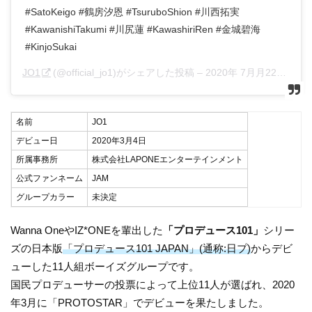
#SatoKeigo #鶴房汐恩 #TsuruboShion #川西拓実
#KawanishiTakumi #川尻蓮 #KawashiriRen #金城碧海
#KinjoSukai
JO1
(@official_jo1)がシェアした投稿 –
2020年 7月月22日午前2時30分PDT
名前
JO1
デビュー日
2020年3月4日
所属事務所
株式会社LAPONEエンターテインメント
公式ファンネーム
JAM
グループカラー
未決定
Wanna OneやIZ*ONEを輩出した
「プロデュース101」
シリー
ズの日本版
「プロデュース101 JAPAN」(通称:日プ)
からデビ
ューした11人組ボーイズグループです。
国民プロデューサーの投票によって上位11人が選ばれ、2020
年3月に「PROTOSTAR」でデビューを果たしました。