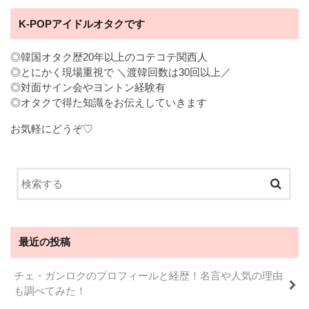
K-POPアイドルオタクです
◎韓国オタク歴20年以上のコテコテ関西人
◎とにかく現場重視で ＼渡韓回数は30回以上／
◎対面サイン会やヨントン経験有
◎オタクで得た知識をお伝えしていきます
お気軽にどうぞ♡
最近の投稿
チェ・ガンロクのプロフィールと経歴！名言や人気の理由
も調べてみた！