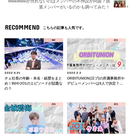
WekiMekiが売れないのはメンバーの不仲説が問題？脱
退メンバーがいるのかも調べてみた！
RECOMMEND
こちらの記事も人気です。
INI
JO1
2022.8.24
2020.2.2
チェ社長の年齢・本名・経歴をまと
ORBITUNION(日プ)の所属事務所や
め！INIやJO1のエピソードが話題な
デビューメンバーは9人で決定？…
の？
JO1
JO1