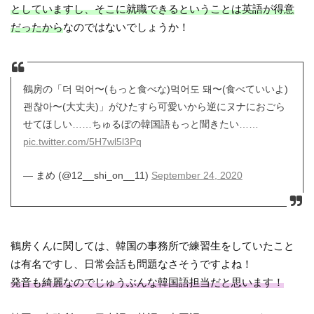
としていますし、そこに就職できるということは英語が得意
だったから
なのではないでしょうか！
鶴房の「더 먹어〜(もっと食べな)먹어도 돼〜(食べていいよ)
괜찮아〜(大丈夫)」がひたすら可愛いから逆にヌナにおごら
せてほしい……ちゅるぼの韓国語もっと聞きたい……
pic.twitter.com/5H7wl5l3Pq
— まめ (@12__shi_on__11)
September 24, 2020
鶴房くんに関しては、韓国の事務所で練習生をしていたこと
は有名ですし、日常会話も問題なさそうですよね！
発音も綺麗なのでじゅうぶんな韓国語担当だと思います！