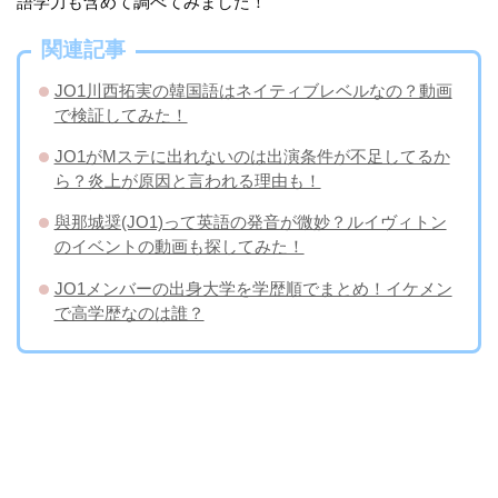
語学力も含めて調べてみました！
関連記事
JO1川西拓実の韓国語はネイティブレベルなの？動画
で検証してみた！
JO1がMステに出れないのは出演条件が不足してるか
ら？炎上が原因と言われる理由も！
與那城奨(JO1)って英語の発音が微妙？ルイヴィトン
のイベントの動画も探してみた！
JO1メンバーの出身大学を学歴順でまとめ！イケメン
で高学歴なのは誰？