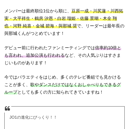
メンバーは最終順位1位から順に、
豆原一成・川尻蓮・川西拓
実・大平祥生・鶴房 汐恩・白岩 瑠姫・佐藤 景瑚・木全 翔
也・河野 純喜・金城 碧海・與那城 奨
で、リーダーは最年長の
與那城くんがつとめています！
デビュー前に行われたファンミーティングでは
倍率約10倍と
も言われ、追加公演も行われる
など、その人気ぶりはすさま
じいものがあります！
今ではバラエティをはじめ、多くのテレビ番組でも見かける
ことが多く、
歌やダンスだけではなくおしゃべりもできるグ
ループ
としても多くの方に知られてきていますね！
JO1の進化にびっくり！！