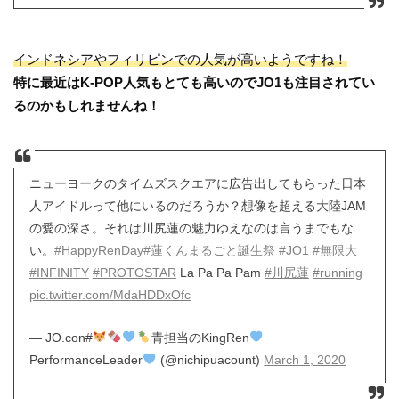
インドネシアやフィリピンでの人気が高いようですね！
特に最近はK-POP人気もとても高いのでJO1も注目されてい
るのかもしれませんね！
ニューヨークのタイムズスクエアに広告出してもらった日本
人アイドルって他にいるのだろうか？想像を超える大陸JAM
の愛の深さ。それは川尻蓮の魅力ゆえなのは言うまでもな
い。
#HappyRenDay
#蓮くんまるごと誕生祭
#JO1
#無限大
#INFINITY
#PROTOSTAR
La Pa Pa Pam
#川尻蓮
#running
pic.twitter.com/MdaHDDxOfc
— JO.con#
青担当のKingRen
PerformanceLeader
(@nichipuacount)
March 1, 2020