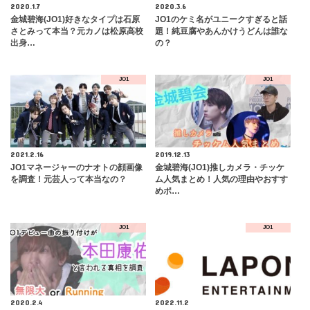
2020.1.7
2020.3.6
金城碧海(JO1)好きなタイプは石原
JO1のケミ名がユニークすぎると話
さとみって本当？元カノは松原高校
題！純豆腐やあんかけうどんは誰な
出身…
の？
JO1
JO1
2021.2.16
2019.12.13
JO1マネージャーのナオトの顔画像
金城碧海(JO1)推しカメラ・チッケ
を調査！元芸人って本当なの？
ム人気まとめ！人気の理由やおすす
めポ…
JO1
JO1
2020.2.4
2022.11.2