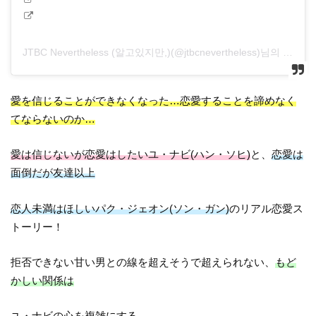
JTBC Nevertheless (알고있지만,)(@jtbcnevertheless)님의 공유 게시물
愛を信じることができなくなった…恋愛することを諦めなく
てならないのか…
愛は信じないが恋愛はしたいユ・ナビ(ハン・ソヒ)
と、
恋愛は
面倒だが友達以上
恋人未満はほしいパク・ジェオン(ソン・ガン)
のリアル恋愛ス
トーリー！
拒否できない甘い男との線を超えそうで超えられない、
もど
かしい関係は
ユ・ナビの心を複雑にする。