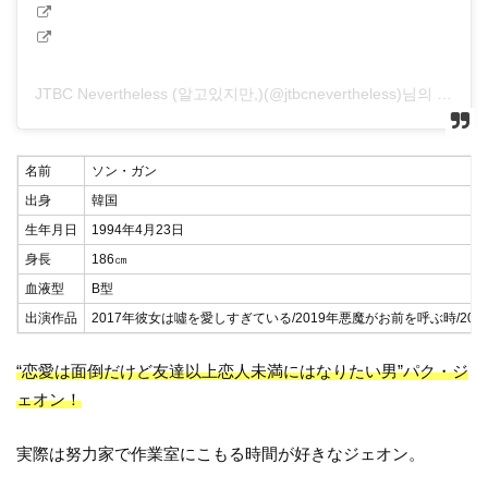
JTBC Nevertheless (알고있지만,)(@jtbcnevertheless)님의 공유 게시물
名前
ソン・ガン
出身
韓国
生年月日
1994年4月23日
身長
186㎝
血液型
B型
出演作品
2017年彼女は噓を愛しすぎている/2019年悪魔がお前を呼ぶ時/201
“恋愛は面倒だけど友達以上恋人未満にはなりたい男”パク・ジ
ェオン！
実際は努力家で作業室にこもる時間が好きなジェオン。