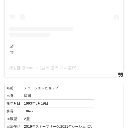
채종협(@chaejh_)님의 공유 게시물
名前
チェ・ジョンヒョップ
出身
韓国
生年月日
1993年5月19日
身長
186㎝
血液型
A型
出演作品
2019年ストーブリーグ/2021年シーシュポス