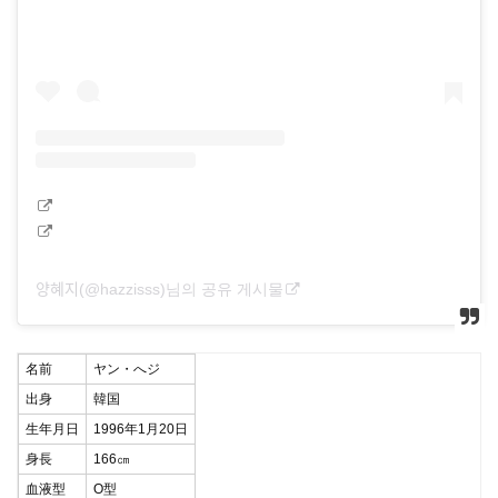
양혜지(@hazzisss)님의 공유 게시물
名前
ヤン・へジ
出身
韓国
生年月日
1996年1月20日
身長
166㎝
血液型
O型