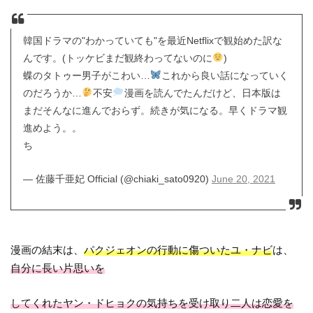
韓国ドラマの"わかっていても"を最近Netflixで観始めた訳な
んです。(トッケビまだ観終わってないのに
)
蝶のタトゥー男子がこわい…
これから良い話になっていく
のだろうか…
不安
漫画を読んでたんだけど、日本版は
まだそんなに進んでおらず。続きが気になる。早くドラマ観
進めよう。。
ち
— 佐藤千亜妃 Official (@chiaki_sato0920)
June 20, 2021
漫画の結末は、
パクジェオンの行動に傷ついたユ・ナビ
は、
自分に長い片思いを
してくれたヤン・ドヒョクの気持ちを受け取り二人は恋愛を