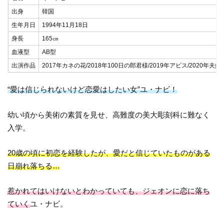
出身
韓国
生年月日
1994年11月18日
身長
165㎝
血液型
AB型
出演作品
2017年カネの花/2018年100日の郎君様/2019年アビス/2020年夫
“愛は信じられないけど恋愛はしたい女”ユ・ナビ！
幼い頃から美術の素質を見せ、高難度の美大彫刻科に難なく
入学。
20歳の頃に初恋を経験したが、愛だと信じていたものがある
日崩れ落ちる…
惹かれてはいけないとわかっていても、ジェオンに恋に落ち
ていく
ユ・ナビ。