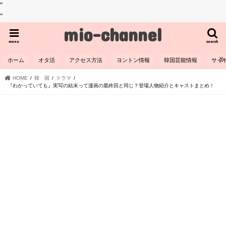
"
"
mio-channel
menu
search
ホーム
オタ活
アクセス方法
ヨントン情報
韓国芸能情報
サイ
HOME
韓 国
ドラマ
『わかっていても』実写の結末って漫画の最終回と同じ？登場人物紹介とキャストまとめ！