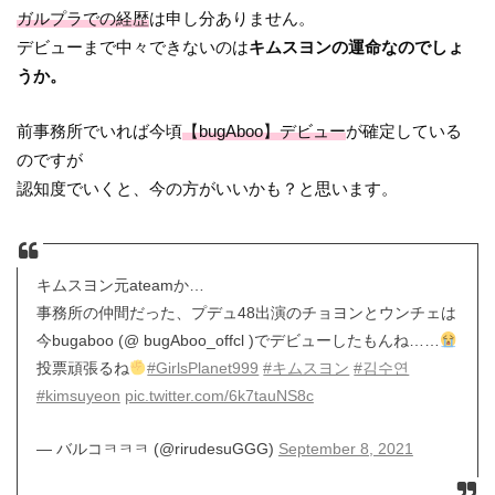
ガルプラでの経歴
は申し分ありません。
デビューまで中々できないのは
キムスヨンの運命なのでしょ
うか。
前事務所でいれば今頃
【bugAboo】デビュー
が確定している
のですが
認知度でいくと、今の方がいいかも？と思います。
キムスヨン元ateamか…
事務所の仲間だった、プデュ48出演のチョヨンとウンチェは
今bugaboo (@ bugAboo_offcl )でデビューしたもんね……
投票頑張るね
#GirlsPlanet999
#キムスヨン
#김수연
#kimsuyeon
pic.twitter.com/6k7tauNS8c
— バルコㅋㅋㅋ (@rirudesuGGG)
September 8, 2021