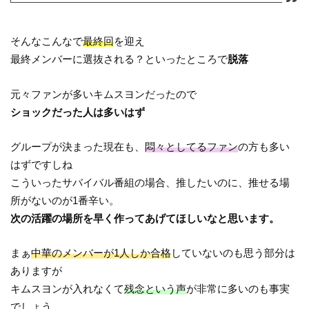
そんなこんなで
最終回
を迎え
最終メンバーに選抜される？といったところで
脱落
元々ファンが多いキムスヨンだったので
ショックだった人は多いはず
グループが決まった現在も、
悶々としてるファン
の方も多い
はずですしね
こういったサバイバル番組の場合、推したいのに、推せる場
所がないのが1番辛い。
次の活躍の場所を早く作ってあげてほしいなと思います。
まぁ
中華のメンバーが1人しか合格
していないのも思う部分は
ありますが
キムスヨンが入れなくて
残念という声
が非常に多いのも事実
でしょう。