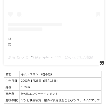
ぷ ら ね っ と
(@girlsplanet_999__)がシェアした投稿
名前
キム・スヨン (김수연)
生年月日
2003年1月28日（現在18歳）
身長
162cm
事務所
Mysticエンターテインメント
趣味/特技
ゾンビ映画観賞、猫の写真を漁ること/ダンス、メイクアップ