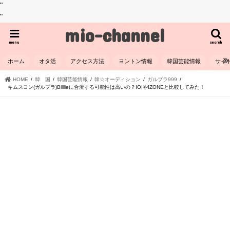
"
"
mio-channel
menu
search
ホーム
オタ活
アクセス方法
ヨントン情報
韓国芸能情報
サイ
HOME
韓 国
韓国芸能情報
韓☆オーディション
ガルプラ999
キムスヨン(ガルプラ)Billlieに合流する可能性は高いの？IOIやIZONEと比較してみた！