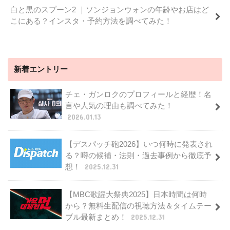
白と黒のスプーン2 ｜ソンジョンウォンの年齢やお店はど
こにある？インスタ・予約方法を調べてみた！
新着エントリー
チェ・ガンロクのプロフィールと経歴！名
言や人気の理由も調べてみた！
2026.01.13
【デスパッチ砲2026】いつ何時に発表され
る？噂の候補・法則・過去事例から徹底予
想！
2025.12.31
【MBC歌謡大祭典2025】日本時間は何時
から？無料生配信の視聴方法＆タイムテー
ブル最新まとめ！
2025.12.31