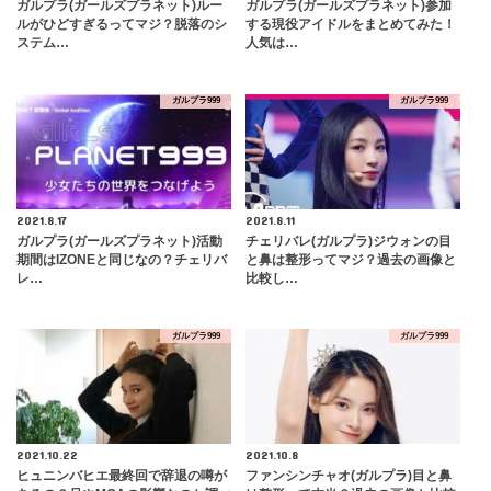
ガルプラ(ガールズプラネット)ルー
ガルプラ(ガールズプラネット)参加
ルがひどすぎるってマジ？脱落のシ
する現役アイドルをまとめてみた！
ステム…
人気は…
ガルプラ999
ガルプラ999
2021.8.17
2021.8.11
ガルプラ(ガールズプラネット)活動
チェリバレ(ガルプラ)ジウォンの目
期間はIZONEと同じなの？チェリバ
と鼻は整形ってマジ？過去の画像と
レ…
比較し…
ガルプラ999
ガルプラ999
2021.10.22
2021.10.8
ヒュニンバヒエ最終回で辞退の噂が
ファンシンチャオ(ガルプラ)目と鼻