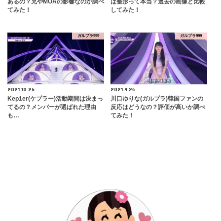
あるの？兄やMOAの影響なのか調べ
は整形って本当？過去の画像と比較
てみた！
してみた！
ガルプラ999
ガルプラ999
2021.10.25
2021.9.24
Kep1er(ケプラー)活動期間は決まっ
川口ゆりな(ガルプラ)韓国ファンの
てるの？メンバーが選ばれた理由
反応はどうなの？評価が高いか調べ
も…
てみた！