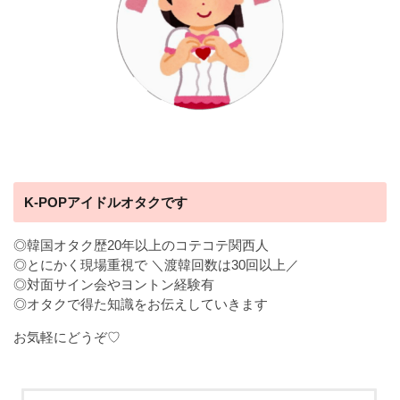
K-POPアイドルオタクです
◎韓国オタク歴20年以上のコテコテ関西人
◎とにかく現場重視で ＼渡韓回数は30回以上／
◎対面サイン会やヨントン経験有
◎オタクで得た知識をお伝えしていきます
お気軽にどうぞ♡