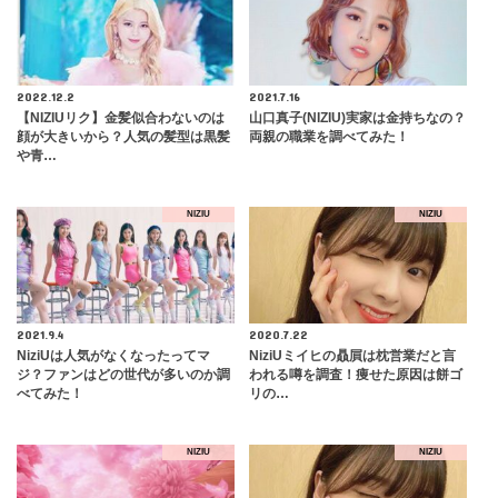
2022.12.2
2021.7.16
【NIZIUリク】金髪似合わないのは
山口真子(NIZIU)実家は金持ちなの？
顔が大きいから？人気の髪型は黒髪
両親の職業を調べてみた！
や青…
NIZIU
NIZIU
2021.9.4
2020.7.22
NiziUは人気がなくなったってマ
NiziUミイヒの贔屓は枕営業だと言
ジ？ファンはどの世代が多いのか調
われる噂を調査！痩せた原因は餅ゴ
べてみた！
リの…
NIZIU
NIZIU