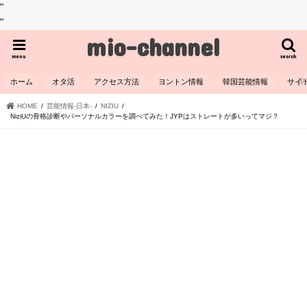
"
"
mio-channel
menu
search
ホーム
オタ活
アクセス方法
ヨントン情報
韓国芸能情報
サイ
HOME
芸能情報-日本-
NIZIU
NiziUの骨格診断やパーソナルカラーを調べてみた！JYPはストレートが多いってマジ？