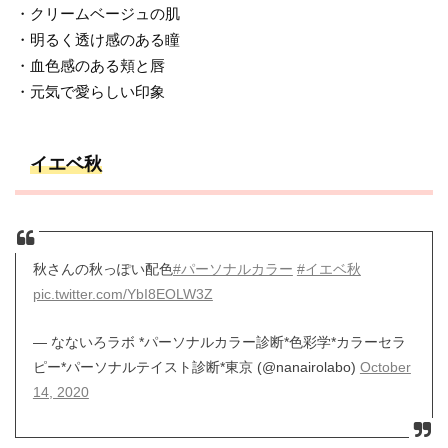
・クリームベージュの肌
・明るく透け感のある瞳
・血色感のある頬と唇
・元気で愛らしい印象
イエベ秋
秋さんの秋っぽい配色
#パーソナルカラー
#イエベ秋
pic.twitter.com/YbI8EOLW3Z
— なないろラボ *パーソナルカラー診断*色彩学*カラーセラ
ピー*パーソナルテイスト診断*東京 (@nanairolabo)
October
14, 2020