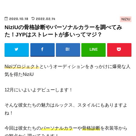
2020.10.18
2022.02.14
NIZIU
NiziUの骨格診断やパーソナルカラーを調べてみ
た！JYPはストレートが多いってマジ？
LINE
Niziプロジェクト
というオーディションをきっかけに爆発な人
気を得たNiziU
12月にいよいよデビューします！
そんな彼女たちの魅力はルックス、スタイルにもありますよ
ね！
今回は彼女たちの
パーソナルカラ
ーや
骨格診断
を衣装等から
の観点から調べてみます！