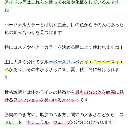
アイドル等はこれらを使って衣装や化粧をしているんです
ね
！
パーソナルカラーとは肌や血液、目の色からその人にあった
色の組み合わせを見つけます
特にコスメやヘアーカラーを決める際によく使われますね！
主に大きく分けて
ブルーベースブルベ
と
イエローベースイエ
ベ
があり、その中からさらに春、夏、秋、冬に分けられま
す！
骨格診断とは体のラインの特徴から
最も自分の体を綺麗に見
せるファッションを見つけるメソット
です。
筋肉のつき方や、脂肪のつき方、関節の大きさなどから、
ス
トレート
、
ナチュラル
、
ウェーブ
の3つに分けられます！