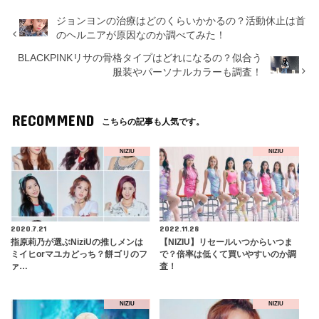
ジョンヨンの治療はどのくらいかかるの？活動休止は首
のヘルニアが原因なのか調べてみた！
BLACKPINKリサの骨格タイプはどれになるの？似合う
服装やパーソナルカラーも調査！
RECOMMEND
こちらの記事も人気です。
NIZIU
NIZIU
2020.7.21
2022.11.28
指原莉乃が選ぶNiziUの推しメンは
【NIZIU】リセールいつからいつま
ミイヒorマユカどっち？餅ゴリのフ
で？倍率は低くて買いやすいのか調
ァ…
査！
NIZIU
NIZIU