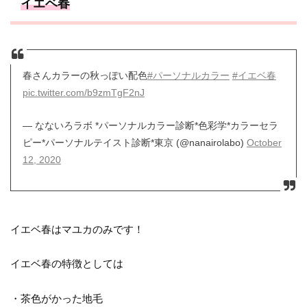
イエベ春
春さんカラーの秋っぽい配色
#パーソナルカラー
#イエベ春
pic.twitter.com/b9zmTgF2nJ
— なないろラボ *パーソナルカラー診断*色彩学*カラーセラ
ピー*パーソナルテイスト診断*東京 (@nanairolabo)
October
12, 2020
イエベ春はマユカのみです！
イエベ春の特徴としては
・茶色がかった地毛