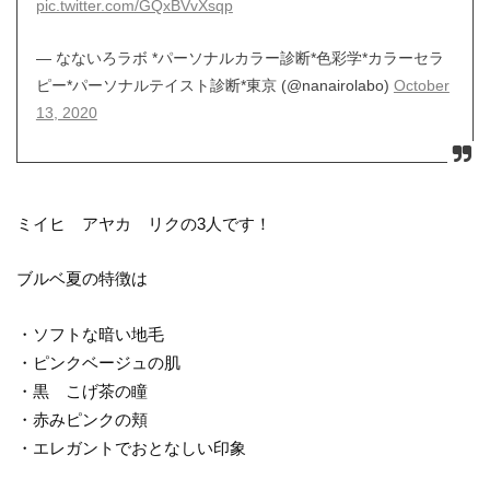
pic.twitter.com/GQxBVvXsqp
— なないろラボ *パーソナルカラー診断*色彩学*カラーセラ
ピー*パーソナルテイスト診断*東京 (@nanairolabo)
October
13, 2020
ミイヒ アヤカ リクの3人です！
ブルベ夏の特徴は
・ソフトな暗い地毛
・ピンクベージュの肌
・黒 こげ茶の瞳
・赤みピンクの頬
・エレガントでおとなしい印象