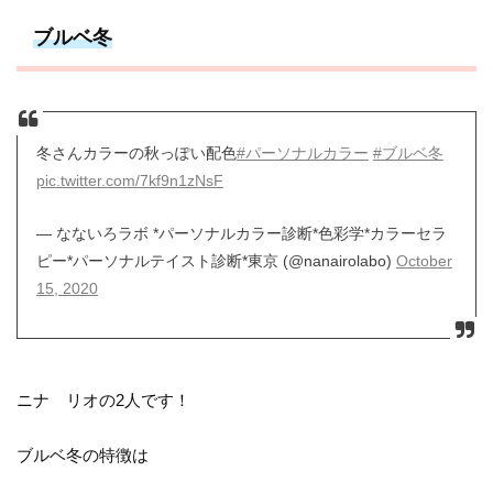
ブルベ冬
冬さんカラーの秋っぽい配色
#パーソナルカラー
#ブルベ冬
pic.twitter.com/7kf9n1zNsF
— なないろラボ *パーソナルカラー診断*色彩学*カラーセラ
ピー*パーソナルテイスト診断*東京 (@nanairolabo)
October
15, 2020
ニナ リオの2人です！
ブルベ冬の特徴は